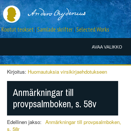
Kootut teokset
|
Samlade skrifter
|
Selected Works
AVAA VALIKKO
Kirjoitus:
Huomautuksia virsikirjaehdotukseen
Anmärkningar till
provpsalmboken, s. 58v
Edellinen jakso:
Anmärkningar till provpsalmboken,
s. 58r