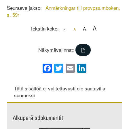
Seuraava jakso:
Anmärkningar till provpsalmboken,
s. 59r
A
Tekstin koko:
A
A
A
Näkymävalinnat:
Facebook
Twitter
Email
LinkedIn
Tätä sisältöä ei valitettavasti ole saatavilla
suomeksi
Alkuperäisdokumentit