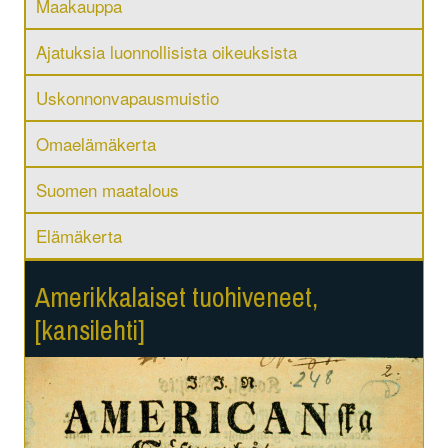
Maakauppa
Ajatuksia luonnollisista oikeuksista
Uskonnonvapausmuistio
Omaelämäkerta
Suomen maatalous
Elämäkerta
Amerikkalaiset tuohiveneet,
[kansilehti]