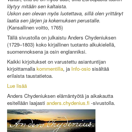
löytyy mitään sen kaltaista.
Uskon sen olevan myös luotettava, sillä olen yrittänyt
laatia sen järjen ja kokemuksen perustalle.
(Kansallinen voitto, 1765)
Tällä sivustolla on julkaistu Anders Chydeniuksen
(1729–1803) koko kirjallinen tuotanto alkukielellä,
suomennoksena ja osin englanniksi.
Kaikki kirjoitukset on varustettu asiantuntijan
kirjoittamalla
kommentilla
, ja
Info-osio
sisältää
erilaista taustatietoa.
Lue lisää
Anders Chydeniuksen elämäntyötä ja aikakautta
esitellään laajasti
anders.chydenius.fi
-sivustolla.