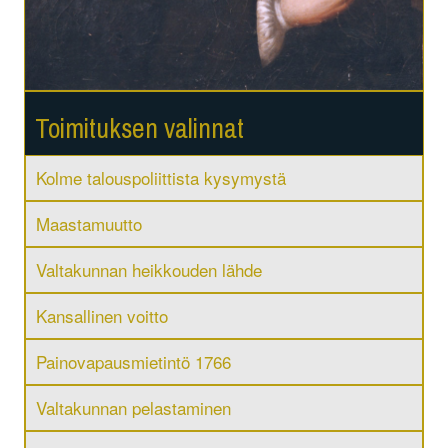
Toimituksen valinnat
Kolme talouspoliittista kysymystä
Maastamuutto
Valtakunnan heikkouden lähde
Kansallinen voitto
Painovapausmietintö 1766
Valtakunnan pelastaminen