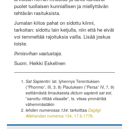
puolet tuollaisen kunniallisen ja miellyttävän
tehtävän rasituksista.
Jumalan kiitos pahat on sidottu kiinni,
tarkoitan: sidottu lain ketjulla, niin että he eivät
voi temmeltää rajoituksia vailla. Lisää joskus
toiste.
.
Ihmisvihan vastustaja
Suom. Heikki Eskelinen
Sat Sapientin
: lat. lyhennys Terentiuksen
(”Phormio”, III, 3, 8) Plautuksen (”Persa” IV, 7, 9)
esittämästä ilmauksesta
dictum sapienti sat est
,
”sanottu riittää viisaalle”, ts. viisas ymmärtää
vähemmästäkin
lehden numerossa 134
: tarkoittaa
Dagligt
Allehandan
numeroa 134, 17.6.1778
.