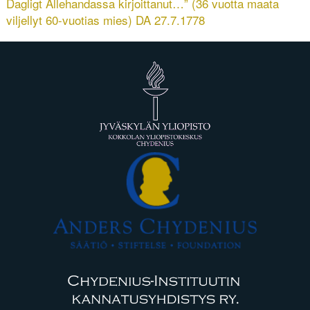
Dagligt Allehandassa kirjoittanut…” (36 vuotta maata
viljellyt 60-vuotias mies) DA 27.7.1778