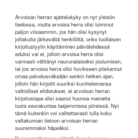
Arvoisan herran ajattelukyky on nyt yleisön
tiedossa, mutta arvoisa herra olisi toiminut
paljon viisaammin, jos hän olisi kysynyt
joltakulta järkevältä henkilöltä, onko tuollaisen
kirjoitustyylin käyttäminen päivälehdessä
eduksi vai ei, jolloin arvoisa herra olisi
varmasti välttänyt naurunalaiseksi joutumisen,
tai jos arvoisa herra olisi huvikseen piiskannut
omaa palvelusväkeään senkin hetken ajan,
jolloin hän kirjoitti suuriksi kuvittelemansa
valtiolliset ehdotukset, ei arvoisan herran
kirjoitustapa olisi saanut huonoa mainetta
tuota seurakuntaa laajemmissa piireissä. Nyt
tämä kuitenkin voi valitettavasti tulla koko
valtakunnan tietoon arvoisan herran
suuremmaksi häpeäksi.