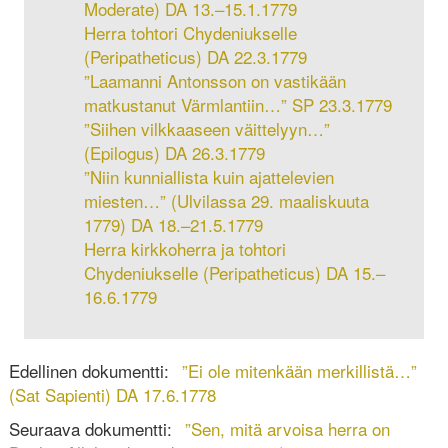
Moderate) DA 13.–15.1.1779
Herra tohtori Chydeniukselle
(Peripatheticus) DA 22.3.1779
”Laamanni Antonsson on vastikään
matkustanut Värmlantiin…” SP 23.3.1779
”Siihen vilkkaaseen väittelyyn…”
(Epilogus) DA 26.3.1779
”Niin kunniallista kuin ajattelevien
miesten…” (Ulvilassa 29. maaliskuuta
1779) DA 18.–21.5.1779
Herra kirkkoherra ja tohtori
Chydeniukselle (Peripatheticus) DA 15.–
16.6.1779
Edellinen dokumentti:
”Ei ole mitenkään merkillistä…”
(Sat Sapienti) DA 17.6.1778
Seuraava dokumentti:
”Sen, mitä arvoisa herra on