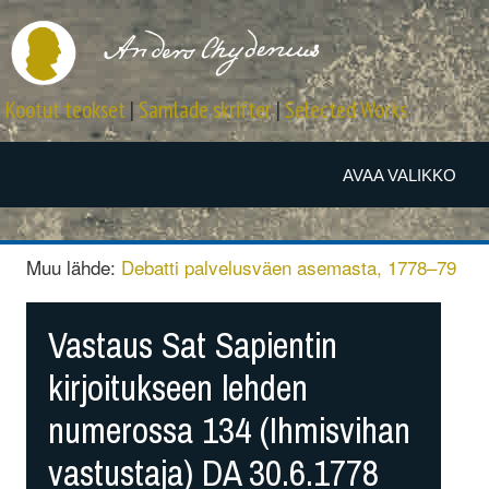
Kootut teokset
|
Samlade skrifter
|
Selected Works
AVAA VALIKKO
Muu lähde:
Debatti palvelusväen asemasta, 1778–79
Vastaus Sat Sapientin
kirjoitukseen lehden
numerossa 134 (Ihmisvihan
vastustaja) DA 30.6.1778