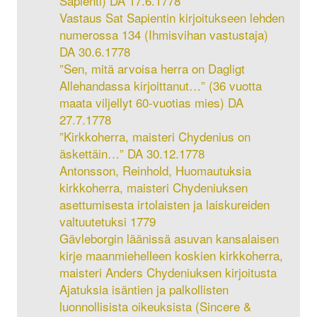
Sapienti) DA 17.6.1778
Vastaus Sat Sapientin kirjoitukseen lehden
numerossa 134 (Ihmisvihan vastustaja)
DA 30.6.1778
”Sen, mitä arvoisa herra on Dagligt
Allehandassa kirjoittanut…” (36 vuotta
maata viljellyt 60-vuotias mies) DA
27.7.1778
”Kirkkoherra, maisteri Chydenius on
äskettäin…” DA 30.12.1778
Antonsson, Reinhold, Huomautuksia
kirkkoherra, maisteri Chydeniuksen
asettumisesta irtolaisten ja laiskureiden
valtuutetuksi 1779
Gävleborgin läänissä asuvan kansalaisen
kirje maanmiehelleen koskien kirkkoherra,
maisteri Anders Chydeniuksen kirjoitusta
Ajatuksia isäntien ja palkollisten
luonnollisista oikeuksista (Sincere &