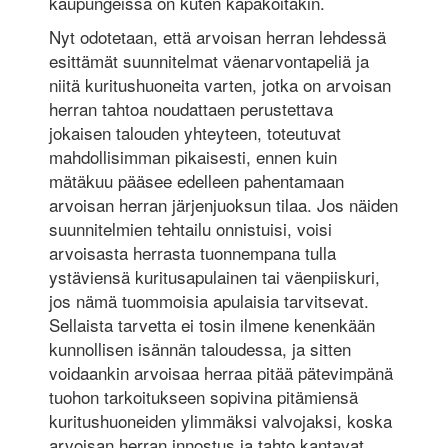
kaupungeissa on kuten kapakoitakin.
Nyt odotetaan, että arvoisan herran lehdessä
esittämät suunnitelmat väenarvontapeliä ja
niitä kuritushuoneita varten, jotka on arvoisan
herran tahtoa noudattaen perustettava
jokaisen talouden yhteyteen, toteutuvat
mahdollisimman pikaisesti, ennen kuin
mätäkuu pääsee edelleen pahentamaan
arvoisan herran järjenjuoksun tilaa. Jos näiden
suunnitelmien tehtailu onnistuisi, voisi
arvoisasta herrasta tuonnempana tulla
ystäviensä kuritusapulainen tai väenpiiskuri,
jos nämä tuommoisia apulaisia tarvitsevat.
Sellaista tarvetta ei tosin ilmene kenenkään
kunnollisen isännän taloudessa, ja sitten
voidaankin arvoisaa herraa pitää pätevimpänä
tuohon tarkoitukseen sopivina pitämiensä
kuritushuoneiden ylimmäksi valvojaksi, koska
arvoisan herran innostus ja tahto kantavat