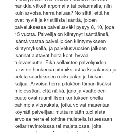
hankkia väkeä arpomalla tai pelaamalla, niin
kuin arvoisa herra haluaa? No siitä, että he
ovat hyviä ja kristillisiä isäntiä, joiden
palveluksessa palvelusväki pysyy 8, 10, jopa
15 vuotta. Palvelija on kiintynyt isäntäänsä,
isäntä vastaa palvelijoiden kiintymykseen
kiintymyksellä, ja palvelusvuosien jälkeen
isännät auttavat heitä kohti hyvää
tulevaisuutta. Eikä sellaisten palvelijoiden
tarvitse henkensä pitimiksi istua kapakassa ja
pelata saadakseen ruokapalan ja hiukan
kaljaa. Arvoisa herra pitäköön tämän lisäksi
mielessään, että nälkä, jano ja vaatteiden
puute ovat ruumiillisen kurituksen ohella
pahimpia vitsauksia, jotka voivat masentaa
köyhää palvelijaa; mutta mitään tuollaista
arvoisa herra ei tohtine muistella istuessaan
kellariravintolassa tai majatalossa, joita