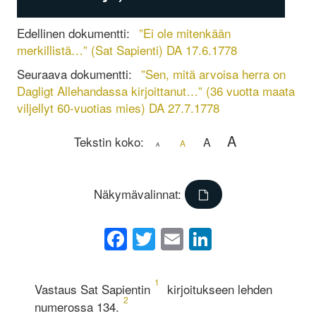
Edellinen dokumentti:
”Ei ole mitenkään
merkillistä…” (Sat Sapienti) DA 17.6.1778
Seuraava dokumentti:
”Sen, mitä arvoisa herra on
Dagligt Allehandassa kirjoittanut…” (36 vuotta maata
viljellyt 60-vuotias mies) DA 27.7.1778
A
Tekstin koko:
A
A
A
Näkymävalinnat:
Facebook
Twitter
Email
LinkedIn
1
Vastaus Sat Sapientin
kirjoitukseen lehden
2
numerossa 134.