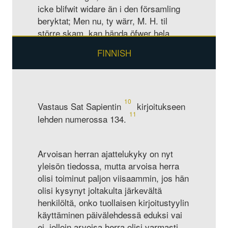
icke blifwit widare än i den församling
beryktat; Men nu, ty wärr, M. H. til
större skam, kan hända öfwer hela
Riket.
FINNISH
Det är och blifwer en oemotsägelig
Regel: Sådant upförande tienaren wisar
emot Husbonden, sådant wederfares
tjenaren af Husbonden igen, och såsom
10
Vastaus Sat Sapientin
kirjoitukseen
Husbonden handterar sit tjenstefolk, så
11
lehden numerossa 134.
sköta de ock sin ombetrodda tjenst.
5
Huru kan M. H. pretendera
dygdigt
folk, då M. H. hwart halft år, och kan
Arvoisan herran ajattelukyky on nyt
hända hwarannan månad, gör ombyte?
yleisön tiedossa, mutta arvoisa herra
6
Då måste ju M. H. åtnöja sig med
olisi toiminut paljon viisaammin, jos hän
sådant folk, som goda och fromma
olisi kysynyt joltakulta järkevältä
Husbönder ej wilja hafwa; därutinnan
henkilöltä, onko tuollaisen kirjoitustyylin
består sjelfwa ordsaken, så länge Min
käyttäminen päivälehdessä eduksi vai
Herre brukar käppen tillika med många
ei, jolloin arvoisa herra olisi varmasti