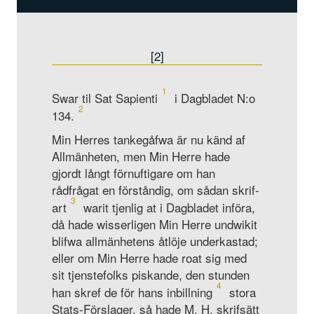
[2]
1
Swar til Sat Sapienti
i Dagbladet N:o
2
134.
Min Herres tankegåfwa är nu känd af
Allmänheten, men Min Herre hade
gjordt långt förnuftigare om han
rådfrågat en förståndig, om sådan skrif-
3
art
warit tjenlig at i Dagbladet införa,
då hade wisserligen Min Herre undwikit
blifwa allmänhetens åtlöje underkastad;
eller om Min Herre hade roat sig med
sit tjenstefolks piskande, den stunden
4
han skref de för hans inbillning
stora
Stats-Förslager, så hade M. H. skrifsätt