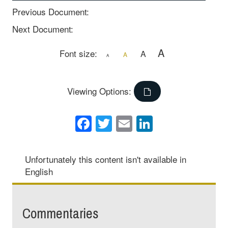
Previous Document:
Next Document:
A
Font size:
A
A
A
Viewing Options:
Facebook
Twitter
Email
LinkedIn
Unfortunately this content isn't available in
English
Commentaries