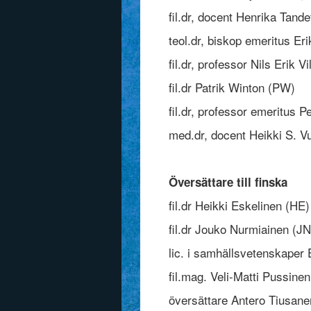
fil.dr, docent Henrika Tande
teol.dr, biskop emeritus Er
fil.dr, professor Nils Erik V
fil.dr Patrik Winton (PW)
fil.dr, professor emeritus P
med.dr, docent Heikki S. V
Översättare till finska
fil.dr Heikki Eskelinen (HE)
fil.dr Jouko Nurmiainen (JN
lic. i samhällsvetenskaper
fil.mag. Veli-Matti Pussine
översättare Antero Tiusane