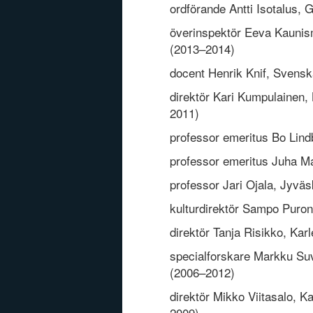
ordförande Antti Isotalus, G
överinspektör Eeva Kaunism
(2013–2014)
docent Henrik Knif, Svenska
direktör Kari Kumpulainen,
2011)
professor emeritus Bo Lind
professor emeritus Juha M
professor Jari Ojala, Jyväs
kulturdirektör Sampo Puron
direktör Tanja Risikko, Kar
specialforskare Markku Suv
(2006–2012)
direktör Mikko Viitasalo, K
2009)