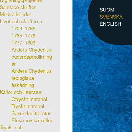
Samlade skrifter
SUOMI
Medverkande
SVENSKA
Livet och skrifterna
ENGLISH
1729–1765
1765–1776
1777–1803
Anders Chydenius
budordspredikning
ar
Anders Chydenius
teologiska
åskådning
Källor och litteratur
Otryckt material
Tryckt material
Sekundärlitteratur
Elektroniska källor
Tryck- och