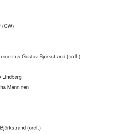
ff (CW)
sor emeritus Gustav Björkstrand (ordf.)
o Lindberg
Juha Manninen
Björkstrand (ordf.)