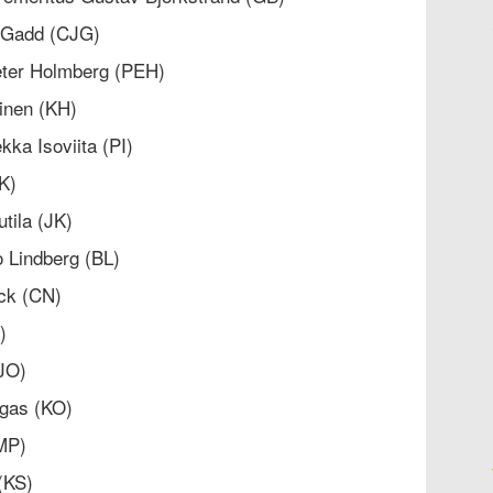
an Gadd (CJG)
Peter Holmberg (PEH)
kinen (KH)
ekka Isoviita (PI)
HK)
utila (JK)
o Lindberg (BL)
äck (CN)
)
(JO)
angas (KO)
PMP)
 (KS)