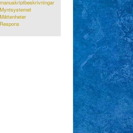
manuskriptbeskrivningar
Myntsystemet
Måttenheter
Respons