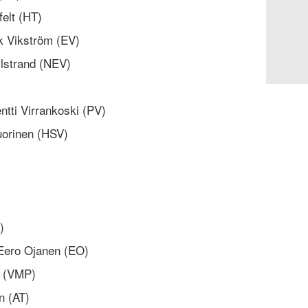
felt (HT)
ik Vikström (EV)
illstrand (NEV)
entti Virrankoski (PV)
uorinen (HSV)
)
 Eero Ojanen (EO)
n (VMP)
n (AT)