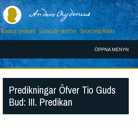
Kootut teokset
|
Samlade skrifter
|
Selected Works
ÖPPNA MENYN
Predikningar Öfver Tio Guds
Bud: III. Predikan