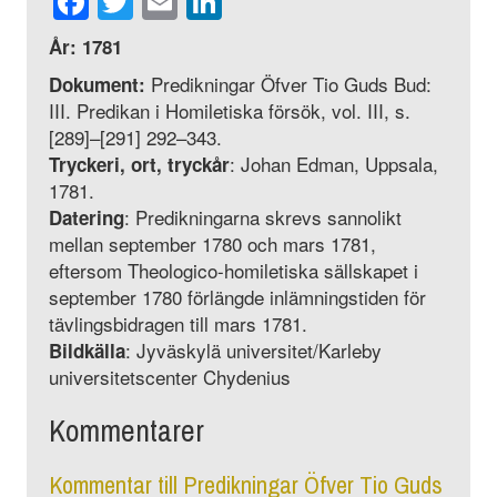
Facebook
Twitter
Email
LinkedIn
År: 1781
Predikningar Öfver Tio Guds Bud:
Dokument:
III. Predikan i Homiletiska försök, vol. III, s.
[289]–[291] 292–343.
: Johan Edman, Uppsala,
Tryckeri, ort, tryckår
1781.
: Predikningarna skrevs sannolikt
Datering
mellan september 1780 och mars 1781,
eftersom Theologico-homiletiska sällskapet i
september 1780 förlängde inlämningstiden för
tävlingsbidragen till mars 1781.
: Jyväskylä universitet/Karleby
Bildkälla
universitetscenter Chydenius
Kommentarer
Kommentar till Predikningar Öfver Tio Guds