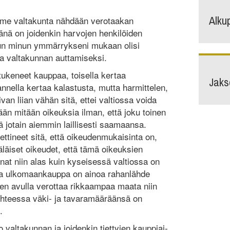
Alku
me valtakunta nähdään verotaakan
vänä on joidenkin harvojen henkilöiden
un minun ymmärrykseni mukaan olisi
a valtakunnan auttamiseksi.
ukeneet kauppaa, toisella kertaa
Jaks
nnella kertaa kalastusta, mutta harmittelen,
van liian vähän sitä, ettei valtiossa voida
än mitään oikeuksia ilman, että joku toinen
ä jotain aiemmin laillisesti saamaansa.
ineet sitä, että oikeu­den­mukaisinta on,
täläiset oikeudet, että tämä oikeuksien
nat niin alas kuin kyseisessä valtiossa on
paa ulkomaankauppa on ainoa rahanlähde
 sen avulla verottaa rikkaampaa maata niin
suhteessa väki- ja tavaramääräänsä on
.
 valtakunnan ja joidenkin tiettyjen kaup­piai­