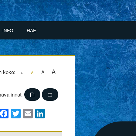
INFO
HAE
A
n koko:
A
A
A
ävalinnat:
Facebook
Twitter
Email
LinkedIn