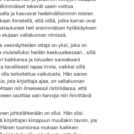
 jälkimmäiset tekevät usein voittoa
ella ja kasvavat hedelmällisimmin toisten
aan ihmetellä, että niillä, jotka kerran ovat
rustautuneet heti ensimmäisen hyökkäyksen
 etujaan valtakunnan nimissä.
vesinäytteiden ottaja on yksi, joka on
la muistelluksi heidän keskuudessaan , sillä
nyt kaikkensa ja totuuden sanoakseni
 tavallisesti tapaa irrota, vaikkei sillä
n olla tarkoitettua vaikutusta. Hän sanoo
a, jota kirjoittaja ajaa, on valtakunnan
ohtaan niin ilmeisessä ristiriidassa, että
neen osoittaa vain harvoja niin hirvittäviä
en johtotähtenään on ollut. Hän olisi
 kirjoittajan kimppuun muullakin tavoin, jos
t. Hänen tuomionsa mukaan kaikkein