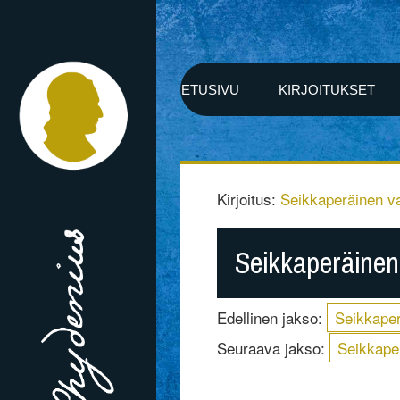
ETUSIVU
KIRJOITUKSET
Kirjoitus:
Seikkaperäinen v
Seikkaperäinen
Edellinen jakso:
Seikkaper
Seuraava jakso:
Seikkape