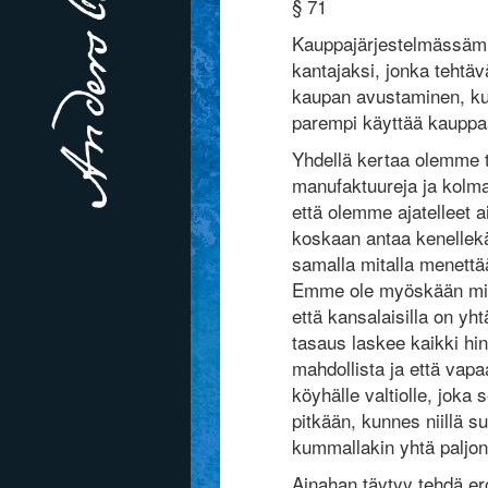
§ 71
Kauppajärjestelmässäm
kantajaksi, jonka tehtä
kaupan avustaminen, k
parempi käyttää kauppa
Yhdellä kertaa olemme t
manufaktuureja ja kolma
että olemme ajatelleet ai
koskaan antaa kenellekä
samalla mitalla menettä
Emme ole myöskään miett
että kansalaisilla on yh
tasaus laskee kaikki hin
mahdollista ja että va
köyhälle valtiolle, joka
pitkään, kunnes niillä 
kummallakin yhtä ­paljon
Ainahan täytyy tehdä ero