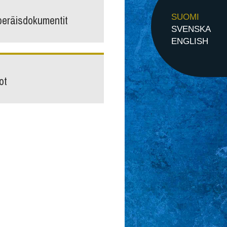
peräisdokumentit
SUOMI
SVENSKA
ENGLISH
ot