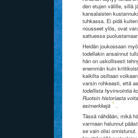
den etujen välille, sillä
kansalaisten kustannuks
tuhkassa. Ei pidä kuitenk
nousseet ylös, ovat va
sattuessa puolustamaan
Heidän joukossaan myös 
todellakin ansainnut tul
hän on uskollisesti teh
enemmän kuin kriitikoista
kaikilta osiltaan voikaa
varsin rohkeasti, että
asi
todellista hyvinvointia k
Ruotsin historiasta voita
1
.
esimerk­kejä
Tässä nähdään, mikä hän
varmaan halunnut päästä
se vain olisi onnistunu