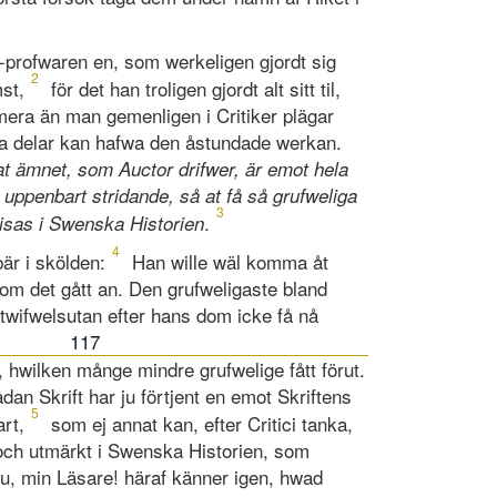
profwaren en, som werkeligen gjordt sig
2
mst,
för det han troligen gjordt alt sitt til,
mera än man gemenligen i Critiker plägar
 alla delar kan hafwa den åstundade werkan.
at ämnet, som Auctor drifwer, är emot hela
 uppenbart stridande, så at få så grufweliga
3
.
isas i Swenska Historien
4
är i skölden:
Han wille wäl komma åt
 om det gått an. Den grufweligaste bland
twifwelsutan efter hans dom icke få nå
117
 hwilken månge mindre grufwelige fått förut.
an Skrift har ju förtjent en emot Skriftens
5
rt,
som ej annat kan, efter Critici tanka,
g och utmärkt i Swenska Historien, som
du, min Läsare! häraf känner igen, hwad