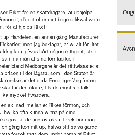
Orig
r Riket för en skattdragare, at uphjelpa
ersoner, då det efter mitt begrep likwäl wore
n, för at hjelpa Riket.
ft up Handelen, en annan gång Manufacturer
skerier; men jag beklagar, at wi alt för litet
Avsni
 aldrig kan gifwas bårt någon rättighet, utan
i samma mån af sine förr lagligen
gheter bland Medborgare är det rättwisaste: at
a prisen til det lägsta, som i den Staten är
ndsk rörelse är det enda Penninge-fång för en
 skattar den rikare, tils de emot sin folk-
lika mycket hwardera.
 en skilnad imellan et Rikes förmon, och
, hwilka ofta kunna winna på sine
rodigast af de andras aska. Dock bör man
om en gång kommit up, hafwa sitt salva garde
örsta försök taga dem under namn af Riket i