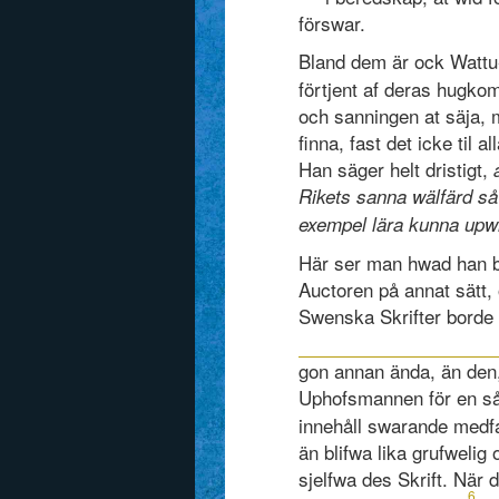
förswar.
Bland dem är ock Wattu-
förtjent af deras hugko
och sanningen at säja, 
finna, fast det icke til
Han säger helt dristigt,
Rikets sanna wälfärd så
exempel lära kunna upw
Här ser man hwad han b
Auctoren på annat sätt,
Swenska Skrifter borde 
gon annan ända, än den,
Uphofsmannen för en såd
innehåll swarande medfa
än blifwa lika grufweli
sjelfwa des Skrift. När 
6