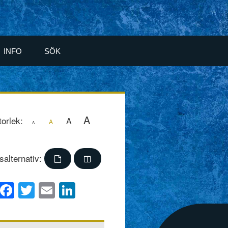
INFO
SÖK
A
torlek:
A
A
A
salternativ:
Facebook
Twitter
Email
LinkedIn