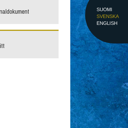
inaldokument
SUOMI
SVENSKA
ENGLISH
tt