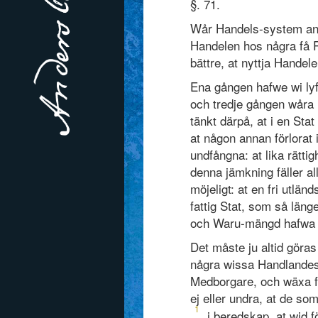
§. 71.
Wår Handels-system anse
Handelen hos några få P
bättre, at nyttja Handele
Ena gången hafwe wi ly
och tredje gången wåra Fi
tänkt därpå, at i en Stat
at någon annan förlorat 
undfångna: at lika rätti
denna jämkning fäller all
möjeligt: at en fri utlä
fattig Stat, som så länge
och Waru-mängd hafwa 
Det måste ju altid göras
några wissa Handlandes
Medborgare, och wäxa f
ej eller undra, at de s
1
i beredskap, at wid f