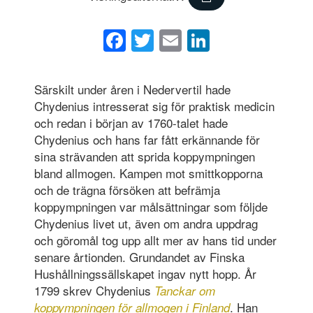
Facebook
Twitter
Email
LinkedIn
Särskilt under åren i Nedervertil hade
Chydenius intresserat sig för praktisk medicin
och redan i början av 1760-talet hade
Chydenius och hans far fått erkännande för
sina strävanden att sprida koppympningen
bland allmogen. Kampen mot smittkopporna
och de trägna försöken att befrämja
koppympningen var målsättningar som följde
Chydenius livet ut, även om andra uppdrag
och göromål tog upp allt mer av hans tid under
senare årtionden. Grundandet av Finska
Hushållningssällskapet ingav nytt hopp. År
1799 skrev Chydenius
Tanckar om
. Han
koppympningen för allmogen i Finland