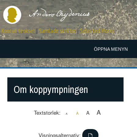
Kootut teokset
|
Samlade skrifter
|
Selected Works
ÖPPNA MENYN
Om koppympningen
A
Textstorlek:
A
A
A
Visningsalternativ: