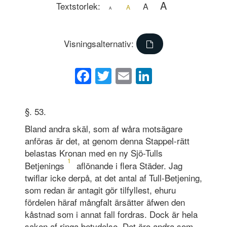
A
Textstorlek:
A
A
A
Visningsalternativ:
Facebook
Twitter
Email
LinkedIn
§. 53.
Bland andra skäl, som af wåra motsägare
anföras är det, at genom denna Stappel-rätt
belastas Kronan med en ny Sjö-Tulls
1
Betjenings
aflönande i flera Städer. Jag
twiflar icke derpå, at det antal af Tull-Betjening,
som redan är antagit gör tilfyllest, ehuru
fördelen häraf mångfalt ärsätter äfwen den
kåstnad som i annat fall fordras. Dock är hela
saken af ringa betydelse. Det äro andra som