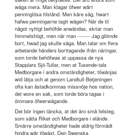
wäga mera. Man klagar öfwer wårt
penninglösa tilstånd. Men käre säg, hwart
hafwa penningarne tagit wägen? När de til
något nyttigt behöfde anwändas, skriar man
himmelshögt, men när man ------- Jag glömde
bort, hwad jag skulle säga. Man talar om flera
arbetande händers borttagande ifrån näringar,
som torde behöfwas at uppassa de nya
Stapplars Sjö-Tullar, men at Tusende-tals
Medborgare i andra omständigheter, tilwänjas
wid lätja och at genom Landtull-Betjeningen
ofta kan åstadkommas missnöje hos nation,
det wore en sak, som torde böra tagas i
ömmare öfwerwägande.
Det bör ingen täncka, at det äro små felsteg,
som sätta Riket och Medborgare i elände.
Smärre omständigheter hade aldrig förmådt
hindra wår tilwäxt. Den Swenska