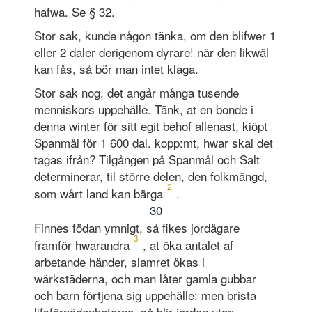
hafwa. Se § 32.
Stor sak, kunde någon tänka, om den blifwer 1
eller 2 daler derigenom dyrare! när den likwäl
kan fås, så bör man intet klaga.
Stor sak nog, det angår många tusende
menniskors uppehälle. Tänk, at en bonde i
denna winter för sitt egit behof allenast, kiöpt
Spanmål för 1 600 dal. kopp:mt, hwar skal det
tagas ifrån? Tilgången på Spanmål och Salt
determinerar, til större delen, den folkmängd,
2
som wårt land kan bärga
.
30
Finnes födan ymnigt, så fikes jordägare
3
framför hwarandra
, at öka antalet af
arbetande händer, slamret ökas i
wärkstäderna, och man låter gamla gubbar
och barn förtjena sig uppehälle: men brista
lifsförnödenheterna, så blir jorden utan