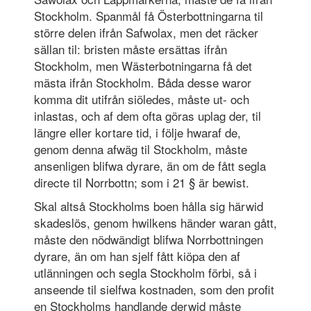
Stockholm. Spanmål få Österbottningarna til
större delen ifrån Safwolax, men det räcker
sällan til: bristen måste ersättas ifrån
Stockholm, men Wästerbotningarna få det
mästa ifrån Stockholm. Båda desse waror
komma dit utifrån siöledes, måste ut- och
inlastas, och af dem ofta göras uplag der, til
längre eller kortare tid, i följe hwaraf de,
genom denna afwäg til Stockholm, måste
ansenligen blifwa dyrare, än om de fått segla
directe til Norrbottn; som i 21 § är bewist.
Skal altså Stockholms boen hålla sig härwid
skadeslös, genom hwilkens händer waran gått,
måste den nödwändigt blifwa Norrbottningen
dyrare, än om han sjelf fått kiöpa den af
utlänningen och segla Stockholm förbi, så i
anseende til sielfwa kostnaden, som den profit
en Stockholms handlande derwid måste