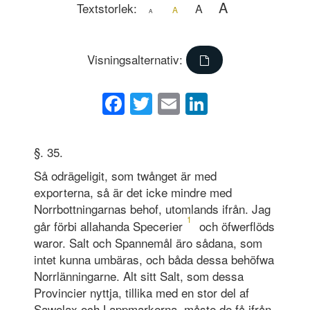
A
Textstorlek:
A
A
A
Visningsalternativ:
Facebook
Twitter
Email
LinkedIn
§. 35.
Så odrägeligit, som twånget är med
exporterna, så är det icke mindre med
Norrbottningarnas behof, utomlands ifrån. Jag
1
går förbi allahanda Specerier
och öfwerflöds
waror. Salt och Spannemål äro sådana, som
intet kunna umbäras, och båda dessa behöfwa
Norrlänningarne. Alt sitt Salt, som dessa
Provincier nyttja, tillika med en stor del af
Sawolax och Lappmarkerna, måste de få ifrån