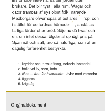
brukare. Det blir tyst i alla rum. Wägar och
gator trampas af syslolöst folk, närande
4
Medborgare öfwerhopas af betlares
rop; och
5
i stället för de fordnas härnader
, anställas
farliga färder efter bröd. Säje nu då hwar och
en, om intet dessa fölgder af uphögt pris på
Spanmål och salt, äro så naturliga, som af en
dagelig förfarenhet bestyrkta.
kryddor och torrskaffning, torkade livsmedel
hålla vid liv, nära, föda
fikes ... framför hwarandra
: tävlar med varandra
tiggares
krigståg
Originaldokument