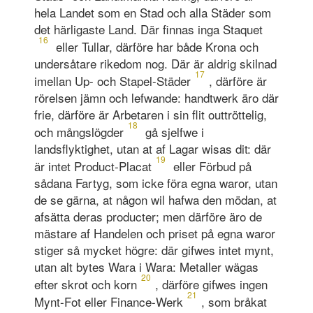
hela Landet som en Stad och alla Städer som
det härligaste Land. Där finnas inga Staquet
16
eller Tullar, därföre har både Krona och
undersåtare rikedom nog. Där är aldrig skilnad
17
imellan Up- och Stapel-Städer
, därföre är
rörelsen jämn och lefwande: handtwerk äro där
frie, därföre är Arbetaren i sin flit outtröttelig,
18
och mångslögder
gå sjelfwe i
landsflyktighet, utan at af Lagar wisas dit: där
19
är intet Product-Placat
eller Förbud på
sådana Fartyg, som icke föra egna waror, utan
de se gärna, at någon wil hafwa den mödan, at
afsätta deras producter; men därföre äro de
mästare af Handelen och priset på egna waror
stiger så mycket högre: där gifwes intet mynt,
utan alt bytes Wara i Wara: Metaller wägas
20
efter skrot och korn
, därföre gifwes ingen
21
Mynt-Fot eller Finance-Werk
, som bråkat