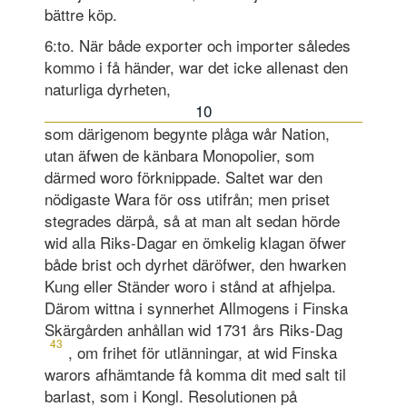
bättre köp.
6:to. När både exporter och importer således
kommo i få händer, war det icke allenast den
naturliga dyrheten,
10
som därigenom begynte plåga wår Nation,
utan äfwen de känbara Monopolier, som
därmed woro förknippade. Saltet war den
nödigaste Wara för oss utifrån; men priset
stegrades därpå, så at man alt sedan hörde
wid alla Riks-Dagar en ömkelig klagan öfwer
både brist och dyrhet däröfwer, den hwarken
Kung eller Ständer woro i stånd at afhjelpa.
Därom wittna i synnerhet Allmogens i Finska
Skärgården anhållan wid 1731 års Riks-Dag
43
, om frihet för utlänningar, at wid Finska
warors afhämtande få komma dit med salt til
barlast, som i Kongl. Resolutionen på