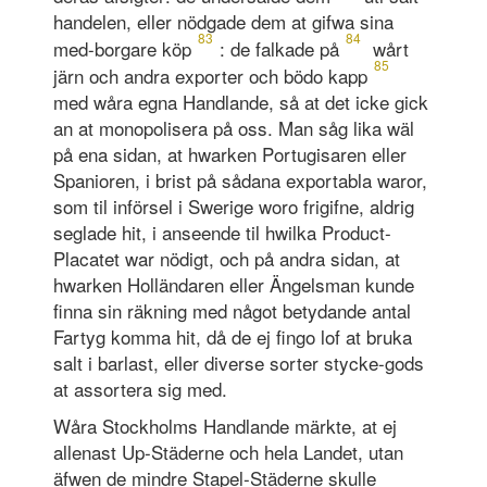
handelen, eller nödgade dem at gifwa sina
83
84
med-borgare köp
: de falkade på
wårt
85
järn och andra exporter och bödo kapp
med wåra egna Handlande, så at det icke gick
an at monopolisera på oss. Man såg lika wäl
på ena sidan, at hwarken Portugisaren eller
Spanioren, i brist på sådana exportabla waror,
som til införsel i Swerige woro frigifne, aldrig
seglade hit, i anseende til hwilka Product-
Placatet war nödigt, och på andra sidan, at
hwarken Holländaren eller Ängelsman kunde
finna sin räkning med något betydande antal
Fartyg komma hit, då de ej fingo lof at bruka
salt i barlast, eller diverse sorter stycke-gods
at assortera sig med.
Wåra Stockholms Handlande märkte, at ej
allenast Up-Städerne och hela Landet, utan
äfwen de mindre Stapel-Städerne skulle