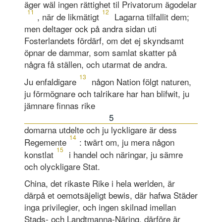
äger wäl ingen rättighet til Privatorum ägodelar
11
12
, när de likmätigt
Lagarna tilfallit dem;
men deltager ock på andra sidan uti
Fosterlandets fördärf, om det ej skyndsamt
öpnar de dammar, som samlat skatter på
några få ställen, och utarmat de andra.
13
Ju enfaldigare
någon Nation fölgt naturen,
ju förmögnare och talrikare har han blifwit, ju
jämnare finnas rike
5
domarna utdelte och ju lyckligare är dess
14
Regemente
: twärt om, ju mera någon
15
konstlat
i handel och näringar, ju sämre
och olyckligare Stat.
China, det rikaste Rike i hela werlden, är
därpå et oemotsäjeligt bewis, där hafwa Städer
inga privilegier, och ingen skilnad imellan
Stads- och Landtmanna-Näring, därföre är