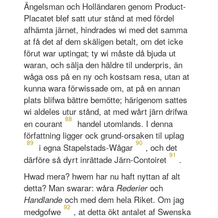
Ängelsman och Holländaren genom Product-
Placatet blef satt utur stånd at med fördel
afhämta järnet, hindrades wi med det samma
at få det af dem skäligen betalt, om det icke
förut war uptingat; ty wi måste då bjuda ut
waran, och sälja den häldre til underpris, än
wåga oss på en ny och kostsam resa, utan at
kunna wara förwissade om, at på en annan
plats blifwa bättre bemötte; härigenom sattes
wi aldeles utur stånd, at med wårt järn drifwa
88
en courant
handel utomlands. I denna
författning ligger ock grund-orsaken til uplag
89
90
i egna Stapelstads-Wågar
, och det
91
därföre så dyrt inrättade Järn-Contoiret
.
Hwad mera? hwem har nu haft nyttan af alt
detta? Man swarar: wåra
och
Rederier
och med dem hela Riket. Om jag
Handlande
92
medgofwe
, at detta ökt antalet af Swenska