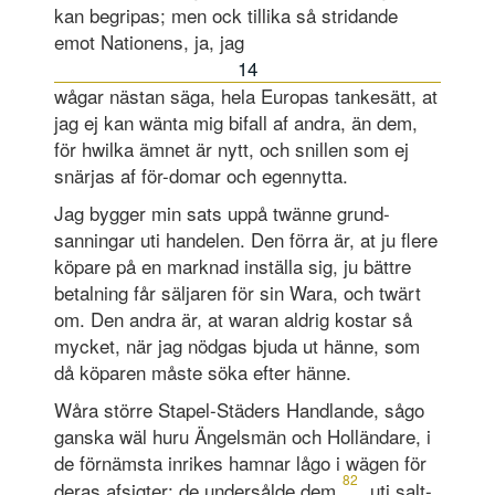
kan begripas; men ock til­lika så stridande
emot Nationens, ja, jag
14
wågar nästan säga, hela Europas tankesätt, at
jag ej kan wänta mig bifall af andra, än dem,
för hwilka ämnet är nytt, och snillen som ej
snärjas af för-domar och egennytta.
Jag bygger min sats uppå twänne grund-
sanningar uti handelen. Den förra är, at ju flere
köpare på en marknad inställa sig, ju bättre
betalning får säljaren för sin Wara, och twärt
om. Den andra är, at waran aldrig kostar så
mycket, när jag nödgas bjuda ut hänne, som
då köparen måste söka efter hänne.
Wåra större Stapel-Städers Handlande, sågo
ganska wäl huru Ängelsmän och Holländare, i
de förnämsta inrikes hamnar lågo i wägen för
82
deras afsigter: de undersålde dem
uti salt-