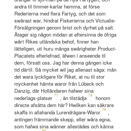
andra til timmer-karlar hemma, at förse
Rederierna med flera Fartyg, och det som
swårast war, hindrat Fiskerierna och Victualie-
Försälgningen genom brist och dyrhet på salt.
Åtager sig någon mödan at eftersinna de öfriga
wårt Rikes utländska behof, finner han
lätteligen, uti huru många swårigheter Product-
Placatets efterlefnad, äfwen i anseende til
dem, försatt oss. Jag har denna gången icke
tid därtil. Så mycket wil jag allenast säga: mån
det wara lyckligare för Riket, at nu til stor
myckenhet hämta waror från Lübeck och
Danzig, där Holländaren hafwer sina
77
78
nederlags-platser
, än tilstädja
honom
directe afsätta dem här? Hwilken kan säkrare
79
skaffa in allahanda Lurendrägare-Waror
,
antingen främmande skepp, eller wåra egna,
som hafwa sina wänner allestädes och känna
80