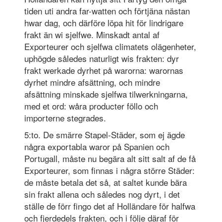
tiden uti andra far-watten och förtjäna nästan
hwar dag, och därföre löpa hit för lindrigare
frakt än wi sjelfwe. Minskadt antal af
Exporteurer och sjelfwa climatets olägenheter,
uphögde således naturligt wis frakten: dyr
frakt werkade dyrhet på warorna: warornas
dyrhet mindre afsättning, och mindre
afsättning minskade sjelfwa tilwerkningarna,
med et ord: wåra producter föllo och
importerne stegrades.
5:to. De smärre Stapel-Städer, som ej ägde
några exportabla waror på Spanien och
Portugall, måste nu begära alt sitt salt af de få
Exporteurer, som finnas i några större Städer:
de måste betala det så, at saltet kunde bära
sin frakt allena och således nog dyrt, i det
ställe de förr fingo det af Holländare för halfwa
och fjerdedels frakten, och i följe däraf för