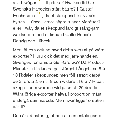
alla biwägar
til pricka? Hwilken tid har
Swenska Handelen stått bättre? I Gustaf
81
Erichssons
, då et skeppund Tack-Järn
byttes i Lübeck emot några tunnor Morötter?
eller i wår, då et skeppund färdigt stång-järn
wäxlas om med et lispund Caffé-Bönor i
Danzig och Lübeck.
Men låt oss ock se hwad detta werkat på wåra
exporter? Huru gick det med järn-handelen,
Sweriges förnämsta Gull-Grufwa? Då Product-
Placatet utfärdades, galt Järnet i Ängelland 9 à
10 R:daler skeppundet; men föll straxt därpå
de 3 första åren til 8 och widare til 6 à 7 R:dal.
skepp., som warade wid pass uti 20 års tid.
Wåra öfriga exporter hafwa i proportion måst
undergå samma öde. Men hwar ligger orsaken
därtil?
Den är så naturlig, at hon af den enfaldigaste