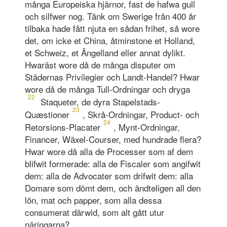
många Europeiska hjärnor, fast de hafwa gull
och silfwer nog. Tänk om Swerige från 400 år
tilbaka hade fått njuta en sådan frihet, så wore
det, om icke et China, åtminstone et Holland,
et Schweiz, et Ängelland eller annat dylikt.
Hwaräst wore då de många disputer om
Städernas Privilegier och Landt-Handel? Hwar
wore då de många Tull-Ordningar och dryga
22
Staqueter, de dyra Stapelstads-
23
Quæstioner
, Skrå-Ordningar, Product- och
24
Retorsions-Placater
, Mynt-Ordningar,
Financer, Wäxel-Courser, med hundrade flera?
Hwar wore då alla de Processer som af dem
blifwit formerade: alla de Fiscaler som angifwit
dem: alla de Advocater som drifwit dem: alla
Domare som dömt dem, och ändteligen all den
lön, mat och papper, som alla dessa
consumerat därwid, som alt gått utur
näringarna?