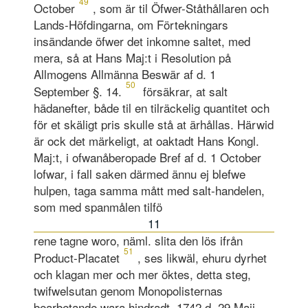
49
October
, som är til Öfwer-Ståthållaren och
Lands-Höfdingarna, om Förtekningars
insändande öfwer det inkomne saltet, med
mera, så at Hans Maj:t i Resolution på
Allmogens Allmänna Beswär af d. 1
50
September §. 14.
försäkrar, at salt
hädanefter, både til en tilräckelig quantitet och
för et skäligt pris skulle stå at ärhållas. Härwid
är ock det märkeligt, at oaktadt Hans Kongl.
Maj:t, i ofwanåberopade Bref af d. 1 October
lofwar, i fall saken därmed ännu ej blefwe
hulpen, taga samma mått med salt-handelen,
som med spanmålen tilfö
11
rene tagne woro, näml. slita den lös ifrån
51
Product-Placatet
, ses likwäl, ehuru dyrhet
och klagan mer och mer öktes, detta steg,
twifwelsutan genom Monopolisternas
bearbetande wara hindradt. 1742 d. 29 Maji