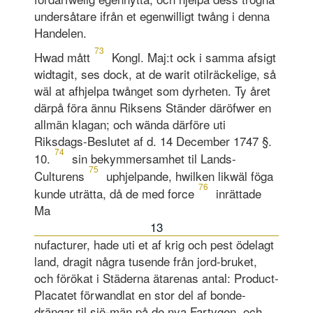
undersåtare ifrån et egenwilligt twång i denna
Handelen.
73
Hwad mått
Kongl. Maj:t ock i samma afsigt
widtagit, ses dock, at de warit otilräckelige, så
wäl at afhjelpa twånget som dyrheten. Ty året
därpå föra ännu Riksens Ständer däröfwer en
allmän klagan; och wända därföre uti
Riksdags-Beslutet af d. 14 December 1747 §.
74
10.
sin bekymmersamhet til Lands-
75
Culturens
uphjelpande, hwilken likwäl föga
76
kunde uträtta, då de med force
inrättade
Ma
13
nufacturer, hade uti et af krig och pest ödelagt
land, dragit några tusende från jord-bruket,
och förökat i Städerna ätarenas antal: Product-
Placatet förwandlat en stor del af bonde-
drängar til sjö-män på de nya Fartygen, och