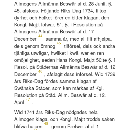
Allmogens Allmänna Beswär af d. 28 Junii, §.
45, afslogs. Följande Riks-Dag 1734, tiltog
dyrhet och Folket förer en bitter klagan, den
Kongl. Maj:t lofwar, 51. §. i Resolution på
Allmogens Allmänna Beswär af d. 17
44
December
samma år, med all flit afhjelpa,
45
dels genom ömnog
tilförsel, dels ock andra
tjänliga utwägar, hwilket likwäl war en ren
omöjelighet, sedan Hans Kongl. Maj:t 56:te §. i
Resol. på Städernas Allmänna Beswär af d. 12
46
December
, afslagit dess införsel. Wid 1739
års Riks-Dag fördes samma klagan af
Swänska Städer, som kan märkas af Kgl.
Resolution på Städ. Allm. Beswär af d. 12.
47
April
.
Wid 1741 års Riks-Dag nödgades hela
Allmogen klaga, och Kongl. Maj:t trodde saken
48
blifwa hulpen
genom Brefwet af d. 1