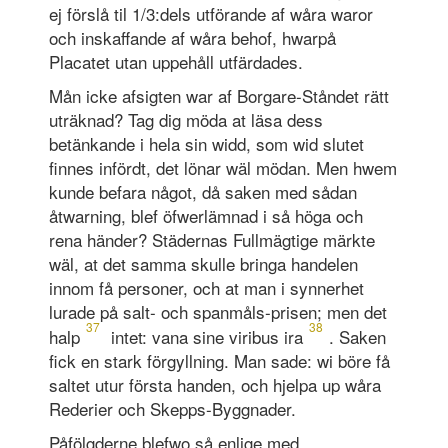
ej förslå til 1/3:dels utförande af wåra waror
och inskaffande af wåra behof, hwarpå
Placatet utan uppehåll utfärdades.
Mån icke afsigten war af Borgare-Ståndet rätt
uträknad? Tag dig möda at läsa dess
betänkande i hela sin widd, som wid slutet
finnes infördt, det lönar wäl mödan. Men hwem
kunde befara något, då saken med sådan
åtwarning, blef öfwerlämnad i så höga och
rena händer? Städernas Fullmägt­ige märkte
wäl, at det samma skulle bringa handelen
innom få personer, och at man i synnerhet
lurade på salt- och spanmåls-prisen; men det
37
38
halp
intet: vana sine viribus ira
. Saken
fick en stark förgyllning. Man sade: wi böre få
saltet utur första handen, och hjelpa up wåra
Rederier och Skepps-Byggnader.
Påfölgderne blefwo så enlige med