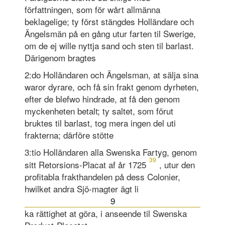
författningen, som för wårt allmänna
beklagelige; ty först stängdes Holländare och
Ängelsmän på en gång utur farten til Swerige,
om de ej wille nyttja sand och sten til barlast.
Därigenom bragtes
2:do Holländaren och Ängelsman, at sälja sina
waror dyrare, och få sin frakt genom dyrheten,
efter de blefwo hindrade, at få den genom
myckenheten betalt; ty saltet, som förut
bruktes til barlast, tog mera ingen del uti
frakterna; därföre stötte
3:tio Holländaren alla Swenska Fartyg, genom
39
sitt Retorsions-Placat af år 1725
, utur den
profitabla frakthandelen på dess Colonier,
hwilket and­ra Sjö-magter ägt li
9
ka rättighet at göra, i anseende til Swenska