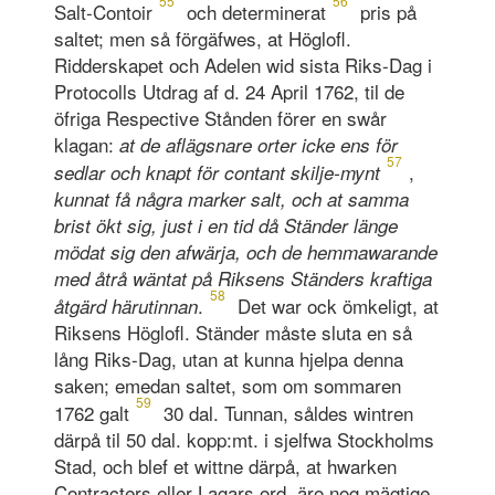
55
56
Salt-Contoir
och determinerat
pris på
saltet; men så förgäfwes, at Höglofl.
Ridderskapet och Adelen wid sista Riks-Dag i
Protocolls Utdrag af d. 24 April 1762, til de
öfriga Respective Stånden förer en swår
klagan:
at de aflägsnare orter icke ens för
57
,
sedlar och knapt för contant skilje-mynt
kunnat få några marker salt, och at samma
brist ökt sig, just i en tid då Ständer länge
mödat sig den afwärja, och de hemmawarande
med åtrå wäntat på Riksens Ständers kraftiga
58
.
Det war ock ömkeligt, at
åtgärd härutinnan
Riksens Höglofl. Ständer måste sluta en så
lång Riks-Dag, utan at kunna hjelpa denna
saken; emedan saltet, som om sommaren
59
1762 galt
30 dal. Tunnan, såldes wintren
därpå til 50 dal. kopp:mt. i sjelfwa Stockholms
Stad, och blef et wittne därpå, at hwarken
Contracters eller Lagars ord, äro nog mägtige