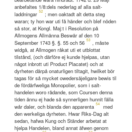
anbefaltes 1/8:dels nederlag af alla salt-
52
laddningar
; men oaktadt alt detta steg
waran; ty hon war uti få händer och blef nöden
så stor, at Kongl. Maj:t i Resolution på
Allmogens Allmänna Beswär af den 10
53
September 1743 §. §. 55 och 56
, måste
widgå, at Allmogen råkat uti et utblottat
tilstånd, (och därföre ej kunde hjelpas, utan
något inbrott uti Product Placatet) och at
dyrheten därpå onaturligen tiltagit, hwilket bör
tagas för så mycket owedersäjeligare bewis til
de fördärfweliga Monopolier, som i salt-
handelen woro rådande, som Coursen denna
tiden ännu ej hade så synnerligen hunnit fälla
54
wår daler, och blanda den apparenta
med
den werkeliga dyrheten. Hwar Riks-Dag alt
sedan, hafwa Kung och Ständer arbetat at
hjelpa Handelen, bland annat äfwen genom