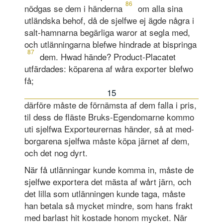
86
nödgas se dem i händerna
om alla sina
utländska behof, då de sjelfwe ej ägde några i
salt-hamnarna begärliga waror at segla med,
och utlänningarna blefwe hindrade at bispringa
87
dem. Hwad hände? Product-Placatet
utfärdades: köparena af wåra exporter blefwo
få;
15
därföre måste de förnämsta af dem falla i pris,
til dess de fläste Bruks-Egendomarne kommo
uti sjelfwa Exporteurernas händer, så at med-
borgarena sjelfwa måste köpa järnet af dem,
och det nog dyrt.
När få utlänningar kunde komma in, måste de
sjelfwe exportera det mästa af wårt järn, och
det lilla som utlänningen kunde taga, måste
han betala så mycket mindre, som hans frakt
med barlast hit kostade honom mycket. När