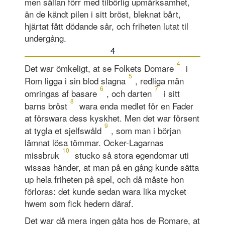
men sällan förr med tilbörlig upmärksamhet,
än de kändt pilen i sitt bröst, bleknat bårt,
hjärtat fått dödande sår, och friheten lutat til
undergång.
4
4
Det war ömkeligt, at se Folkets Domare
i
5
Rom ligga i sin blod slagna
, redliga män
6
7
omringas af basare
, och darten
i sitt
8
barns bröst
wara enda medlet för en Fader
at förswara dess kyskhet. Men det war försent
9
at tygla et sjelfswåld
, som man i början
lämnat lösa tömmar. Ocker-Lagarnas
10
missbruk
stucko så stora egendomar uti
wissas händer, at man på en gång kunde sätta
up hela friheten på spel, och då måste hon
förloras: det kunde sedan wara lika mycket
hwem som fick hedern däraf.
Det war då mera ingen gåta hos de Romare, at