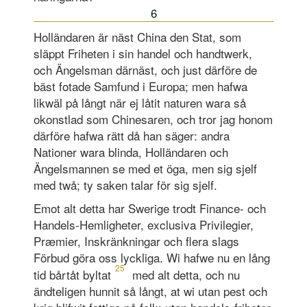
6
Holländaren är näst China den Stat, som
släppt Friheten i sin handel och handtwerk,
och Ängelsman därnäst, och just därföre de
bäst fotade Samfund i Europa; men hafwa
likwäl på långt när ej låtit naturen wara så
okonstlad som Chinesaren, och tror jag honom
därföre hafwa rätt då han säger: andra
Nationer wara blinda, Holländaren och
Ängelsmannen se med et öga, men sig sjelf
med twå; ty saken talar för sig sjelf.
Emot alt detta har Swerige trodt Finance- och
Handels-Hemligheter, exclusiva Privilegier,
Præmier, Inskränkningar och flera slags
Förbud göra oss lyckliga. Wi hafwe nu en lång
25
tid bårtåt byltat
med alt detta, och nu
ändteligen hunnit så långt, at wi utan pest och