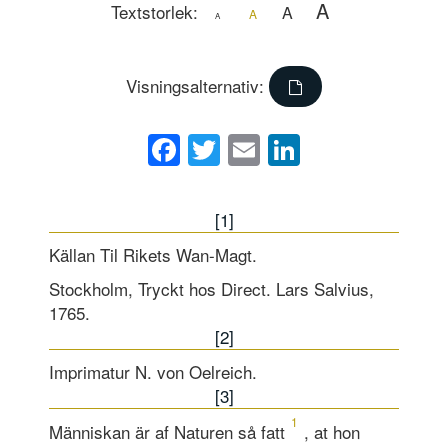
A
Textstorlek:
A
A
A
Visningsalternativ:
Facebook
Twitter
Email
LinkedIn
[1]
Källan Til Rikets Wan-Magt.
Stockholm, Tryckt hos Direct. Lars Salvius,
1765.
[2]
Imprimatur N. von Oelreich.
[3]
1
Människan är af Naturen så fatt
, at hon