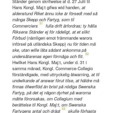
Ständer genom skrifwelse af d. 27 Julii til
Hans Kongl. Maj:t gifwa wid handen,
at
aldenstund Riket ännu icke är försedt med så
många Skepp och Fartyg, som til
31
Commerciers
fulla drift ärfordras; ty hålla
Riksens Ständer ej för rådeligt, at et slikt
(nämligen emot främmande warors
Förbud
införsel på utländska Skepp)
nu för tiden må
ske, utan wille låta sådant ankomma på
32
undersåtarenas egen förmåga och flit.
Hwilket Hans Kongl. Maj:t, under d. 31 i
samma månad, Kongl. Commerce-Collegio
förständigade, med uttryckelig åtwarning,
at til
undwikande af answar förut tilse, at häldre må
finnas öfwerflöd än brist på nödiga Swenska
Fartyg, på det ej någon dyrhet på warorna
måtte förorsakas, om Collegium med
berättelse til Kongl. Maj:t, om Swenska
33
Fartygens antal och drägt
skulle förhasta