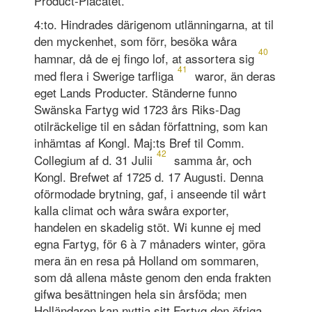
Product-Placatet.
4:to. Hindrades därigenom utlänningarna, at til
den myckenhet, som förr, besöka wåra
40
hamnar, då de ej fingo lof, at assortera sig
41
med flera i Swerige tarfliga
waror, än deras
eget Lands Producter. Ständerne funno
Swänska Fartyg wid 1723 års Riks-Dag
otilräckelige til en sådan författning, som kan
inhämtas af Kongl. Maj:ts Bref til Comm.
42
Collegium af d. 31 Julii
samma år, och
Kongl. Brefwet af 1725 d. 17 Augusti. Denna
oförmodade brytning, gaf, i anseende til wårt
kalla climat och wåra swåra exporter,
handelen en skadelig stöt. Wi kunne ej med
egna Fartyg, för 6 à 7 månaders winter, göra
mera än en resa på Holland om sommaren,
som då allena måste genom den enda frakten
gifwa besättningen hela sin årsföda; men
Holländaren kan nyttja sitt Fartyg den öfriga