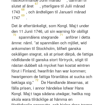
67
slutet af året
, ytterligare til Julii månad
68
1743
, och ändteligen til Januarii månad
69
1747
.
Det är eftertänkeligt, som Kongl. Maj:t under
den 11 Junii 1746, uti sin warning för obilligt
70
71
spanmålens stegrande
anförer i detta
ämne: näml. ”at spanmålen och mjölet, wid
ankomsten til Stockholm, blifwit ganska
oskäligen stegrat, så at priset därpå, de fattiga
nödlidande til ganska stort förtryck, stigit til
nästan dubbelt så mycket han kostat wintren
förut i Finland, hwarifrån han war kommen;
hwarigenom de fattiga föranlätos at sucka och
72
beklaga sig.”
De Handlande åtwarnas, at
fälla prisen, i annor händelse lofwar Hans
Kongl. Maj:t taga sådana utwägar, hwilka nog
skola wara tilräcklige at hämma en
fördärfwelig egennytta, och hjelpa dess trogna