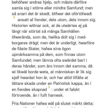
behöfwer andras hjelp, och måste därföre
samla sig i större eller mindre Samfund; men
så snart det är skedt, blifwer det oförtöfwadt
2
ansatt af fiender, dels utom, dels innom sig.
Historien wittnar ock, at de utwärtes ej på
långt när störtat så många Samhällen
öfwerända, som de, hwilka dolt sig i med-
borgares drägt; men det är underligt, hwarföre
de fläste Stater, hafwa sina ögon
upmärksamma på dem, som finnas utom
Samfundet; men lämna ofta swärdet bart i
deras händer, som äro innom det samma, då
wi likwäl borde weta, at människan är lik sig
sjelf hwaräst hon är, och har altid tilfälle at
lättare skada under en Pat­riotisk kappa, än i
3
en fiendes skapnad
: under et falskt
förtroende, än i fullt harnesk.
Fria Nationer hafwa wäl på slutet märkt detta;