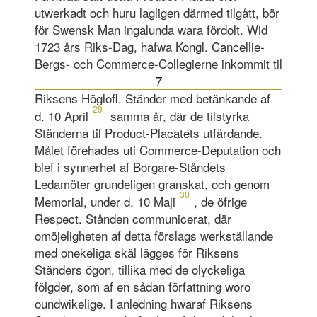
utwerkadt och huru lagligen därmed tilgått, bör
för Swensk Man ingalunda wara fördolt. Wid
1723 års Riks-Dag, hafwa Kongl. Cancellie-
Bergs- och Commerce-Collegierne inkommit til
7
Riksens Höglofl. Ständer med betänkande af
29
d. 10 April
samma år, där de tilstyrka
Ständerna til Product-Placatets utfärdande.
Målet förehades uti Commerce-Deputation och
blef i synnerhet af Borgare-Ståndets
Ledamöter grundeligen granskat, och genom
30
Memorial, under d. 10 Maji
, de öfrige
Respect. Stånden communicerat, där
omöjeligheten af detta förslags werkställande
med onekeliga skäl lägges för Riksens
Ständers ögon, tillika med de olyckeliga
fölgder, som af en sådan författning woro
oundwikelige. I anledning hwaraf Riksens