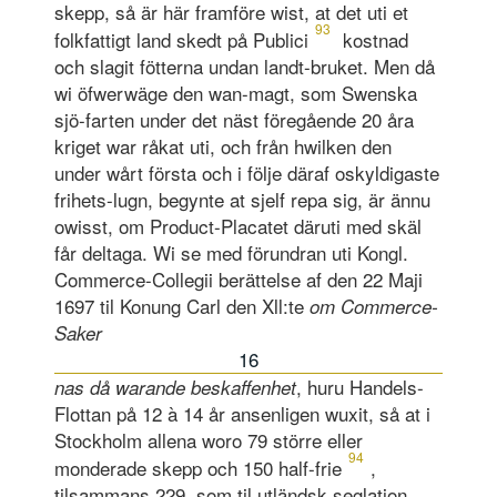
skepp, så är här framföre wist, at det uti et
93
folkfattigt land skedt på Publici
kostnad
och slagit fötterna undan landt-bruket. Men då
wi öfwerwäge den wan-magt, som Swenska
sjö-farten under det näst föregående 20 åra
kriget war råkat uti, och från hwilken den
under wårt första och i följe däraf oskyldigaste
frihets-lugn, begynte at sjelf repa sig, är ännu
owisst, om Product-Placatet däruti med skäl
får deltaga. Wi se med förundran uti Kongl.
Commerce-Collegii berättelse af den 22 Maji
1697 til Konung Carl den Xll:te
om Commerce-
Saker
16
, huru Handels-
nas då warande beskaffenhet
Flottan på 12 à 14 år ansenligen wuxit, så at i
Stockholm allena woro 79 större eller
94
monderade skepp och 150 half-frie
,
tilsammans 229, som til utländsk seglation