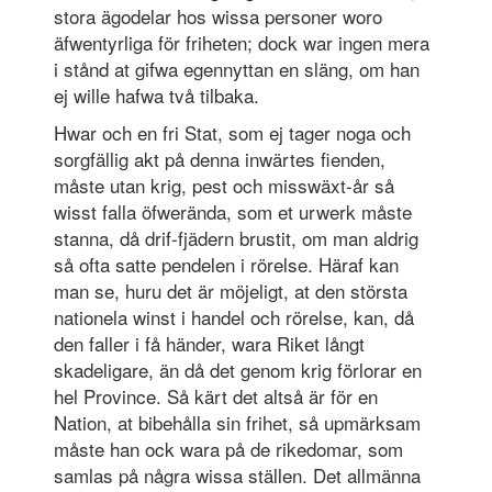
stora ägodelar hos wissa personer woro
äfwentyrliga för friheten; dock war ingen mera
i stånd at gifwa egennyttan en släng, om han
ej wille hafwa två tilbaka.
Hwar och en fri Stat, som ej tager noga och
sorgfällig akt på denna inwärtes fienden,
måste utan krig, pest och misswäxt-år så
wisst falla öfwer­ända, som et urwerk måste
stanna, då drif-fjädern brustit, om man aldrig
så ofta satte pendelen i rörelse. Häraf kan
man se, huru det är möjeligt, at den största
nationela winst i handel och rörelse, kan, då
den faller i få händer, wara Riket långt
skadeligare, än då det genom krig förlorar en
hel Province. Så kärt det altså är för en
Nation, at bibehålla sin frihet, så upmärksam
måste han ock wara på de rikedomar, som
samlas på några wissa ställen. Det allmänna