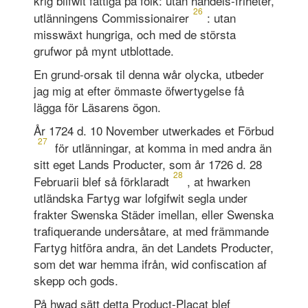
krig blifwit fattiga på folk: utan handels-friheter,
26
utlänningens Commissionairer
: utan
misswäxt hungriga, och med de största
grufwor på mynt utblottade.
En grund-orsak til denna wår olycka, utbeder
jag mig at efter ömmaste öfwertygelse få
lägga för Läsarens ögon.
År 1724 d. 10 November utwerkades et Förbud
27
för utlänningar, at komma in med andra än
sitt eget Lands Producter, som år 1726 d. 28
28
Feb­ruarii blef så förklaradt
, at hwarken
utländska Fartyg war lofgifwit segla under
frakter Swenska Städer imellan, eller Swenska
trafiquerande undersåtare, at med främmande
Fartyg hitföra andra, än det Landets Producter,
som det war hemma ifrån, wid confiscation af
skepp och gods.
På hwad sätt detta Product-Placat blef