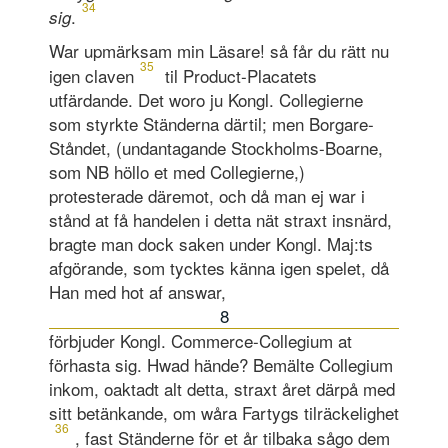
34
.
sig
War upmärksam min Läsare! så får du rätt nu
35
igen claven
til Product-Placatets
utfärdande. Det woro ju Kongl. Collegierne
som styrkte Ständerna därtil; men Borgare-
Ståndet, (undantagande Stockholms-Boarne,
som NB höllo et med Collegierne,)
protesterade däremot, och då man ej war i
stånd at få handelen i detta nät straxt insnärd,
bragte man dock saken under Kongl. Maj:ts
afgörande, som tycktes känna igen spelet, då
Han med hot af answar,
8
förbjuder Kongl. Commerce-Collegium at
förhasta sig. Hwad hände? Bemälte Collegium
inkom, oaktadt alt detta, straxt året därpå med
sitt betänkande, om wåra Fartygs tilräckelighet
36
, fast Ständerne för et år tilbaka sågo dem