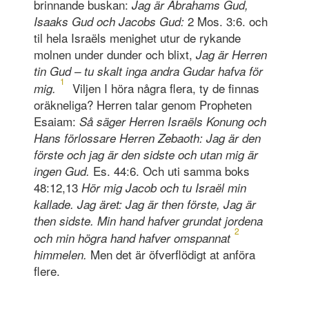
brinnande buskan:
Jag är Abrahams
Gud,
2 Mos. 3:6. och
Isaaks
Gud och Jacobs
Gud:
til hela Israëls menighet utur de rykande
molnen under dunder och blixt,
Jag är Herren
tin Gud – tu skalt inga andra Gudar hafva för
1
Viljen I höra några flera, ty de finnas
mig.
oräkneliga? Herren talar genom Propheten
Esaiam:
Så säger Herren Israëls Konung och
Hans förlossare Herren Zebaoth: Jag är den
förste och jag är den sidste och utan mig är
Es. 44:6. Och uti samma boks
ingen Gud.
48:12,13
Hör mig Jacob
och tu Israël min
kallade. Jag äret: Jag är then förste, Jag är
then sidste. Min hand hafver grundat jordena
2
och min högra hand hafver omspannat
Men det är öfverflödigt at anföra
himmelen.
flere.