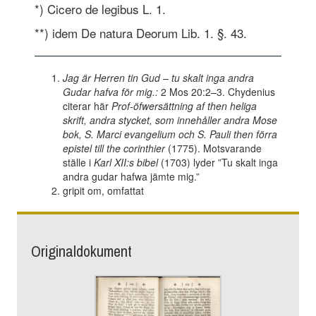
*) Cicero de legibus L. 1.
**) idem De natura Deorum Lib. 1. §. 43.
Jag är Herren tin Gud – tu skalt inga andra
Gudar hafva för mig.:
2 Mos 20:2–3. Chydenius
citerar här
Prof-öfwersättning af then heliga
skrift, andra stycket, som innehåller andra Mose
bok, S. Marci evangelium och S. Pauli then förra
epistel till the corinthier
(1775). Motsvarande
ställe i
Karl XII:s bibel
(1703) lyder ”Tu skalt inga
andra gudar hafwa jämte mig.”
gripit om, omfattat
Originaldokument