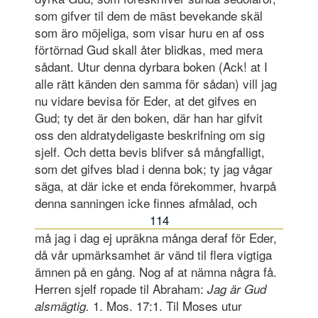
som gifver til dem de mäst bevekande skäl
som äro möjeliga, som visar huru en af oss
förtörnad Gud skall åter blidkas, med mera
sådant. Utur denna dyrbara boken (Ack! at I
alle rätt känden den samma för sådan) vill jag
nu vidare bevisa för Eder, at det gifves en
Gud; ty det är den boken, där han har gifvit
oss den aldratydeligaste beskrifning om sig
sjelf. Och detta bevis blifver så mångfalligt,
som det gifves blad i denna bok; ty jag vågar
säga, at där icke et enda förekommer, hvarpå
denna sanningen icke finnes afmålad, och
114
må jag i dag ej upräkna många deraf för Eder,
då vår upmärksamhet är vänd til flera vigtiga
ämnen på en gång. Nog af at nämna några få.
Herren sjelf ropade til Abraham:
Jag är Gud
1. Mos. 17:1. Til Moses utur
alsmägtig.