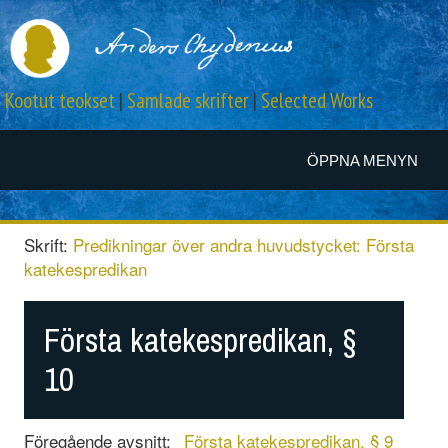
Kootut teokset
|
Samlade skrifter
|
Selected Works
ÖPPNA MENYN
Skrift:
Predikningar över andra huvudstycket: Första
katekespredikan
Första katekespredikan, §
10
Föregående avsnitt:
Första katekespredikan, § 9