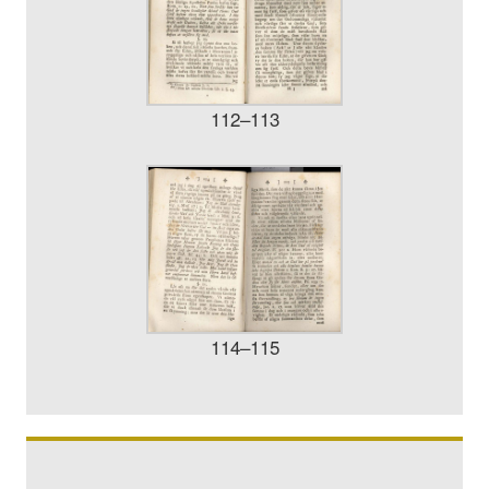
112–113
114–115