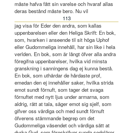
måste hafva fått sin varelse och hvaraf allas
deras bestånd måste bero. Nu vil
113
jag visa för Eder den andra, som kallas
uppenbarelsen eller den Heliga Skrift: En bok,
som, hvarken i anseende til sit höga Uphof
eller Gudommeliga innehåll, har sin like i hela
verlden. En bok, som är långt öfver alla andra
föregifna uppenbarelser, hvilka vid minsta
granskning i sanningens dag ej kunna bestå.
En bok, som uthärdar de hårdaste prof,
emedan den ej innehåller saker, hvilka strida
emot sundt förnuft, som tager det svaga
förnuftet med nytt ljus under armarna, som
aldrig, rätt at tala, säger emot sig sjelf, som
gifver oss värdiga och med sundt förnuft
öfverens stämmande begrep om det
Gudommeliga väsendet och värdiga sätt at
dyrka Gud, som föreskrifver sunda sedoläror,