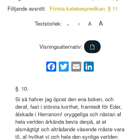
Följande avsnitt:
Första katekespredikan, § 11
A
Textstorlek:
A
A
A
Visningsalternativ:
Facebook
Twitter
Email
LinkedIn
§. 10.
Si så hafver jag öpnat den ena boken, och
deraf, fast i största korthet, framtedt för Eder,
älskade i Herranom! oryggeliga och nästan af
hela verlden ärkända bevis derpå, at et
alsmägtigt och altrådande väsende måste vara
til, af hvilket vi och hela den synliga verlden