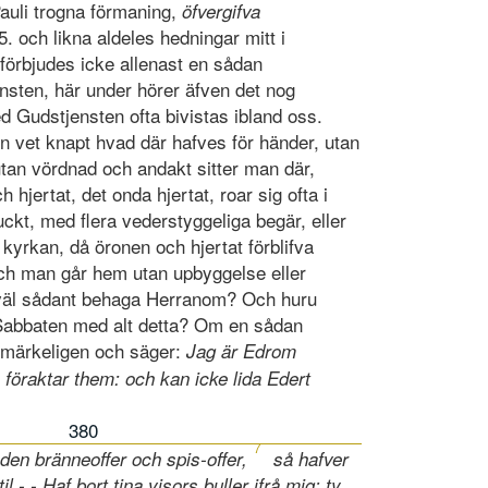
auli trogna förmaning,
öfvergifva
5. och likna aldeles hedningar mitt i
förbjudes icke allenast en sådan
sten, här under hörer äfven det nog
d Gudstjensten ofta bivistas ibland oss.
n vet knapt hvad där hafves för händer, utan
utan vördnad och andakt sitter man där,
hjertat, det onda hjertat, roar sig ofta i
ckt, med flera vederstyggeliga begär, eller
i kyrkan, då öronen och hjertat förblifva
 och man går hem utan upbyggelse eller
e väl sådant behaga Herranom? Och huru
 Sabbaten med alt detta? Om en sådan
 märkeligen och säger:
Jag är Edrom
 föraktar them: och kan icke lida Edert
380
7
aden bränneoffer och spis-offer,
så hafver
il - - Haf bort tina visors buller ifrå mig; ty