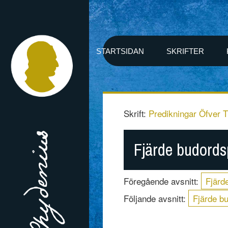
STARTSIDAN
SKRIFTER
Skrift:
Predikningar Öfver T
Fjärde budords
Föregående avsnitt:
Fjärd
Följande avsnitt:
Fjärde b