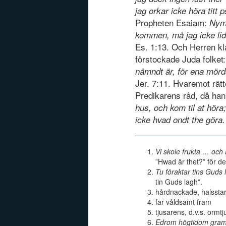
jag orkar icke höra titt 
Propheten Esaiam:
Nym
kommen, må jag icke lida
Es. 1:13. Och Herren kl
förstockade Juda folket
nämndt är, för ena mörda
Jer. 7:11. Hvaremot rätt
Predikarens råd, då ha
hus, och kom til at höra;
icke hvad ondt the göra.
Vi skole frukta … och
”Hwad är thet?” för de
Tu föraktar tins Guds 
tin Guds lagh”.
hårdnackade, halsstar
far våldsamt fram
tjusarens, d.v.s. ormt
Edrom högtidom gra