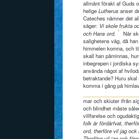
allmänt förakt af Guds 
helige
anser det
Lutherus
Cateches nämner det all
säger:
Vi skole frukta o
1
När sk
och Hans ord.
salighetens väg, då han a
himmelen komna, och ti
skall han påminnas, huru
inbegrepen i jordiska s
använda något af hvilod
betraktande? Huru skal 
komma i gång på himla
mar och skiuter ifrån si
och blindhet måste såle
villfarelse och ogudakt
folk är fördärfvat, therfö
ord, therföre vil jag ock 
Therföre vil jag ock förg