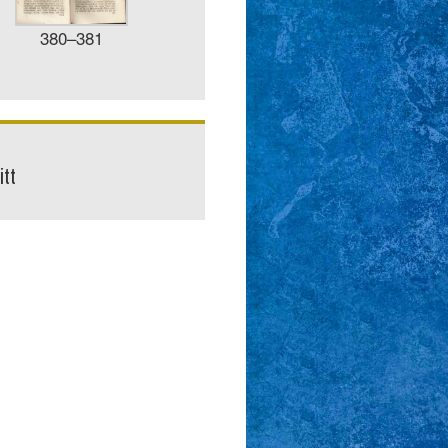
380–381
tt