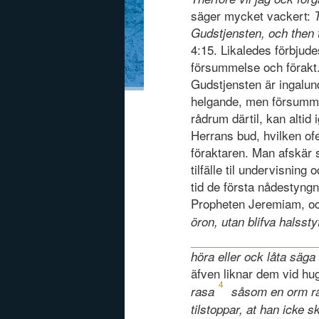
säger mycket vackert:
Gudstjensten, och then 
4:15. Likaledes förbjud
försummelse och förakt.
Gudstjensten är ingalun
helgande, men försumman
rådrum därtil, kan alti
Herrans bud, hvilken ofe
föraktaren. Man afskär 
tilfälle til undervisnin
tid de första nådestyng
Propheten Jeremiam, o
öron, utan blifva halssty
höra eller ock låta säga 
äfven liknar dem vid h
4
rasa
såsom en orm ras
tilstoppar, at han icke 