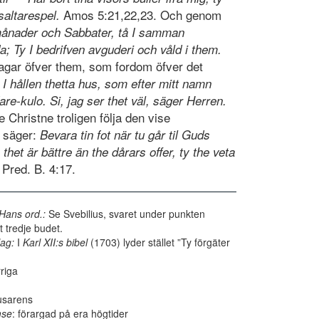
Amos 5:21,22,23. Och genom
psaltarespel.
ånader och Sabbater, tå I samman
; Ty I bedrifven avguderi och våld i them.
agar öfver them, som fordom öfver det
:
I hållen thetta hus, som efter mitt namn
re-kulo. Si, jag ser thet väl, säger Herren.
e Christne troligen följa den vise
n säger:
Bevara tin fot när tu går til Guds
 thet är bättre än the dårars offer, ty the veta
Pred. B. 4:17.
 Hans ord.:
Se Svebilius, svaret under punkten
t tredje budet.
lag:
I
Karl
XII:s bibel
(1703) lyder stället ”Ty förgäter
riga
jusarens
mse
: förargad på era högtider