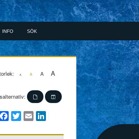
INFO
SÖK
A
torlek:
A
A
A
salternativ:
Facebook
Twitter
Email
LinkedIn