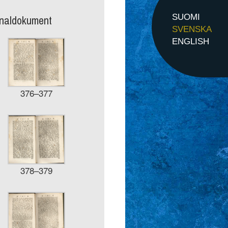
inaldokument
SUOMI
SVENSKA
ENGLISH
376–377
378–379