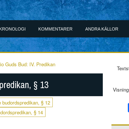
KRONOLOGI
KOMMENTARER
ANDRA KÄLLOR
io Guds Bud: IV. Predikan
Texts
predikan, § 13
Visning
e budordspredikan, § 12
udordspredikan, § 14