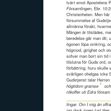
tvärt emot Apostelens P
, Ebr. 10:2
Församlingen
Christenheten. Men här 
försummelse af Gudstjen
allmänna förakt, hvarme
Mången är tilstädes, me
beredelse går man dit, 
ögonen löpa omkring, och 
högmod, girighet och otu
sofver man bort sin tid 
tilslutna för Guds ord,
förbättring; huru skull
svårligen ohelgas icke
Gudstjenst talar Herren
6
högtidom gramse
och
rökoffer uti Edra försam
lingar. Om I mig än offr
jag dock ingen lust ther t