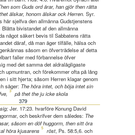
Then som Guds ord ärar, han gjör then rätta
Syr.
thet älskar, honom älskar ock Herren.
es här sjelfva den allmänna Gudstjenstens
 Blåtta bivistandet af den allmänna
da något säkert bevis til Sabbatens rätta
det däraf, då man äger tilfälle, hälsa och
d igenkännas såsom en öfverträdelse af detta
lbart faller med förbannelse öfver
sig med det samma det aldralägligaste
g och upmuntran, och förekommer ofta på lång
nen i sitt hjerta; såsom Herren klagar genom
ch säger:
The höra intet, och böja intet sin
3
fve,
på thet the ju icke skola
379
Jer. 17:23. hvarföre Konung David
sig;
uggormar, och beskrifver dem således:
The
ar, såsom en döf huggorm, then sitt öra
5
, Ps. 58:5,6. och
skal höra kjusarens
röst