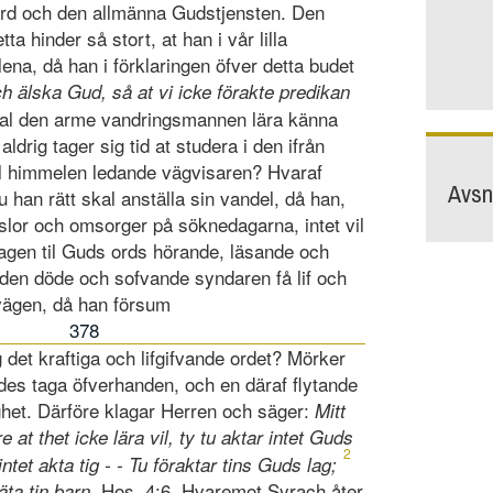
ord och den allmänna Gudstjensten. Den
ta hinder så stort, at han i vår lilla
ena, då han i förklaringen öfver detta budet
ch älska Gud, så at vi icke förakte predikan
al den arme vandringsmannen lära känna
ldrig tager sig tid at studera i den ifrån
l himmelen ledande vägvisaren? Hvaraf
Avsni
 han rätt skal anställa sin vandel, då han,
yslor och omsorger på söknedagarna, intet vil
agen til Guds ords hörande, läsande och
den döde och sofvande syndaren få lif och
vägen, då han försum
378
g det kraftiga och lifgifvande ordet? Mörker
des taga öfverhanden, och en däraf flytande
ighet. Därföre klagar Herren och säger:
Mitt
re at thet icke lära vil, ty tu aktar intet Guds
2
intet akta tig - - Tu föraktar tins Guds lag;
. Hos. 4:6. Hvaremot Syrach åter
äta tin barn