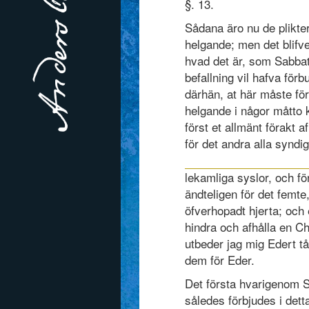
§. 13.
Sådana äro nu de plikter
helgande; men det blifve
hvad det är, som Sabba
befallning vil hafva för
därhän, at här måste fö
helgande i någor måtto k
först et allmänt förakt
för det andra alla syndi
lekamliga syslor, och för
ändteligen för det femt
öfverhopadt hjerta; oc
hindra och afhålla en Ch
utbeder jag mig Edert tå
dem för Eder.
Det första hvarigenom S
således förbjudes i dett