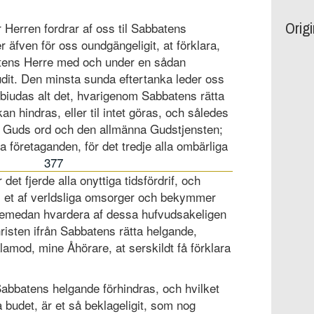
Orig
 Herren fordrar af oss til Sabbatens
r äfven för oss oundgängeligit, at förklara,
tens Herre med och under en sådan
budit. Den minsta sunda eftertanka leder oss
rbiudas alt det, hvarigenom Sabbatens rätta
an hindras, eller til intet göras, och således
 af Guds ord och den allmänna Gudstjensten;
ga företaganden, för det tredje alla ombärliga
377
 det fjerde alla onyttiga tidsfördrif, och
e, et af verldsliga omsorger och bekymmer
h emedan hvardera af dessa hufvudsakeligen
risten ifrån Sabbatens rätta helgande,
lamod, mine Åhörare, at serskildt få förklara
abbatens helgande förhindras, och hvilket
a budet, är et så beklageligit, som nog