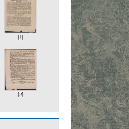
[1]
[2]