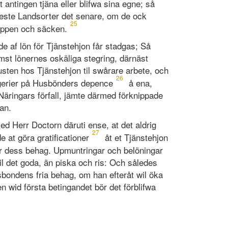
 antingen tjäna eller blifwa sina egne; så
fleste Landsorter det senare, om de ock
25
äppen och säcken.
de af lön för Tjänstehjon får stadgas; Så
rämst lönernes oskäliga stegring, därnäst
usten hos Tjänstehjon til swårare arbete, och
26
gerier på Husbönders depence
å ena,
äringars förfall, jämte därmed förknippade
dan.
ed Herr Doctorn däruti ense, at det aldrig
27
 at göra gratificationer
åt et Tjänstehjon
er dess behag. Upmuntringar och belöningar
 til det goda, än piska och ris: Och således
sbondens fria behag, om han efteråt wil öka
en wid första betingandet bör det förblifwa