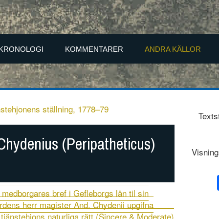
KRONOLOGI
KOMMENTARER
ANDRA KÄLLOR
stehjonens ställning, 1778–79
Texts
 Chydenius (Peripatheticus)
Visning
 medborgares bref i Gefleborgs län til sin
dens herr magister And. Chydenii upgifna
jänstehjons naturliga rätt (Sincere & Moderate)