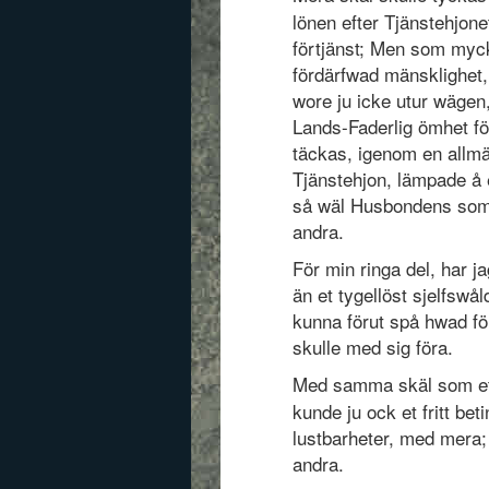
lönen efter Tjänstehjone
förtjänst; Men som myc
fördärfwad mänsklighet
wore ju icke utur wägen
Lands-Faderlig ömhet för
täckas, igenom en allmä
Tjänstehjon, lämpade å 
så wäl Husbondens som 
andra.
För min ringa del, har j
än et tygellöst sjelfswå
kunna förut spå hwad fölg
skulle med sig föra.
Med samma skäl som et T
kunde ju ock et fritt be
lustbarheter, med mera;
andra.