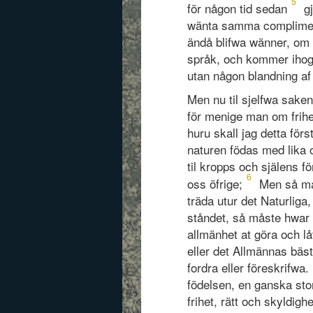
5
för någon tid sedan
gj
wänta samma compliment
ändå blifwa wänner, om 
språk, och kommer ihog, 
utan någon blandning af 
Men nu til sjelfwa sake
för menige man om frihe
huru skall jag detta för
naturen födas med lika 
til kropps och själens f
6
oss öfrige;
Men så må
träda utur det Naturliga
ståndet, så måste hwar o
allmänhet at göra och l
eller det Allmännas bäs
fordra eller föreskrifw
födelsen, en ganska sto
frihet, rätt och skyldigh