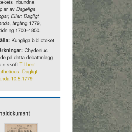
otekets inbundna
plar av
Dageliga
ngar, Eller: Dagligt
, årgång 1779,
anda
idning 1700–1850.
Kungliga biblioteket
älla:
Chydenius
rkningar:
de på detta debattinlägg
in skrift
Til herr
atheticus, Dagligt
anda 10.5.1779
inaldokument