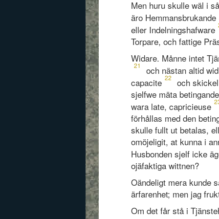
Men huru skulle wäl i 
äro Hemmansbrukande S
eller Indelningshafware
Torpare, och fattige Prä
Widare. Månne intet Tjä
21
och nästan altid wid 
22
capacite
och skickeli
sjelfwe mäta betingandet
2
wara late, capricieuse
förhållas med den betin
skulle fullt ut betalas, 
omöjeligit, at kunna i a
Husbonden sjelf icke äg
ojäfaktiga wittnen?
Oändeligt mera kunde sä
ärfarenhet; men jag fruk
Om det får stå i Tjänste