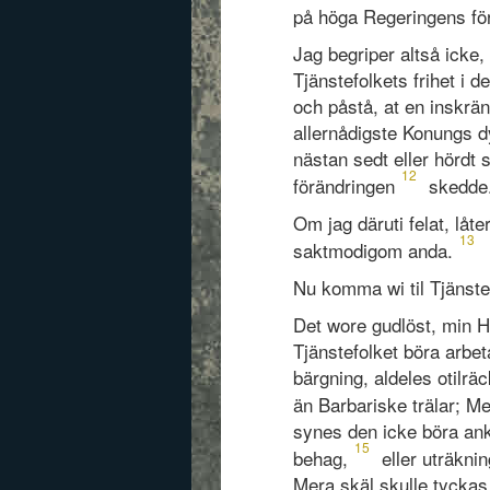
på höga Regeringens för
Jag begriper altså icke
Tjänstefolkets frihet i 
och påstå, at en inskrän
allernådigste Konungs 
nästan sedt eller hördt
12
förändringen
skedde
Om jag däruti felat, låt
13
saktmodigom anda.
Nu komma wi til Tjänstef
Det wore gudlöst, min H
Tjänstefolket böra arbeta
bärgning, aldeles otilräc
än Barbariske trälar; 
synes den icke böra a
15
behag,
eller uträknin
Mera skäl skulle tycka