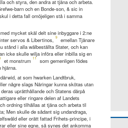
lla och styra, den andra at tjäna och arbeta.
 Grefwe-barn och en Bonde-son, & sic in
kul i detta fall omöjeligen stå i samma
ed mycket skäl delt sine inbyggare i 2:ne
9
inter servos & Libertinos,
emellan Tjänare
u stånd i alla wälbeställta Stater, och kan
 icke skulle wilja införa eller inbilla sig en
0
11
et monstrum
som gemenligen födes
n hjärna.
a därwid, at som hwarken Landtbruk,
eller någre slags Näringar kunna skötas utan
l deras uprätthållande och Statens därpå
ttigare eller ringare delen af Landets
ch ordning tilhållas at tjäna och arbeta til
tta; Men skulle de sådant sig undandraga,
elfswåld eller orätt fattad Frihets-principe, i
errar eller sine egne, så synes det ankomma