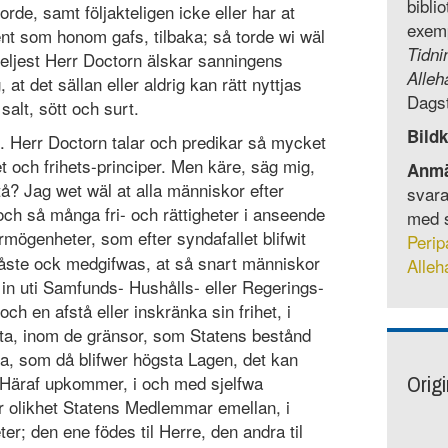
bibli
orde, samt följakteligen icke eller har at
exem
 som honom gafs, tilbaka; så torde wi wäl
Tidni
eljest Herr Doctorn älskar sanningens
Alleh
at det sällan eller aldrig kan rätt nyttjas
Dagst
salt, sött och surt.
Bildk
n. Herr Doctorn talar och predikar så mycket
t och frihets-principer. Men käre, säg mig,
Anmä
stå? Jag wet wäl at alla människor efter
svara
och så många fri- och rättigheter i anseende
med s
örmögenheter, som efter syndafallet blifwit
Perip
ste ock medgifwas, at så snart människor
Alleh
, in uti Samfunds- Hushålls- eller Regerings-
ch en afstå eller inskränka sin frihet, i
åta, inom de gränsor, som Statens bestånd
ta, som då blifwer högsta Lagen, det kan
Orig
a. Häraf upkommer, i och med sjelfwa
r olikhet Statens Medlemmar emellan, i
eter; den ene födes til Herre, den andra til