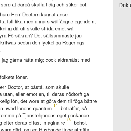
Doku
sorg at därpå skaffa tidig och säker bot.
, huru Herr Doctorn kunnat anse
detta fall lika med annars wälfångne egendom,
kning däruti skulle strida emot wår
dyra Försäkran? Det sällsammaste jag
 skrifwas sedan den lyckeliga Regerings-
.
er jag gärna rätta mig; dock aldrahälst med
olkets löner.
err Doctor, at påstå, som skulle
 utan, eller emot en, til deras nödtorftiga
kelig lön, det wore at göra dem til föga bättre
14
Men hwad lönens quantum
beträffar, så
nkomma på Tjänstehjonens eget pockande
16
g efter deras oftast imaginaire
behof.
s wara däri, om en Husbonde finge afmäta