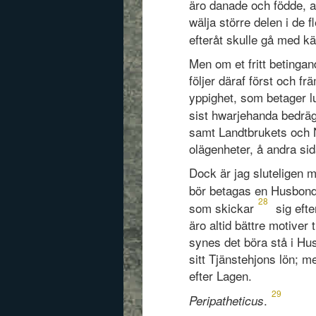
äro danade och födde, at
wälja större delen i de 
efteråt skulle gå med k
Men om et fritt betingan
följer däraf först och f
yppighet, som betager l
sist hwarjehanda bedrä
samt Landtbrukets och N
olägenheter, å andra si
Dock är jag sluteligen m
bör betagas en Husbonde
28
som skickar
sig eft
äro altid bättre motiver
synes det böra stå i Hu
sitt Tjänstehjons lön; m
efter Lagen.
29
.
Peripatheticus