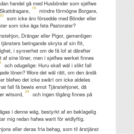
sådan handel gå med Husbönder som sjelfwe
19
kattdragare,
mindre förmögne Borgare,
20
som icke äro försedde med Bönder eller
ster som icke äga feta Pastorater?
nstehjon, Drängar eller Pigor, gemenligen
tjänsters betingande skryta af sin flit,
ghet, i synnerhet om de få lof at därefter
 af sine löner, men i sjelfwa werket finnes
3
och odugelige: Huru skall wäl i slikt fall
gade lönen? Wore det wäl rätt, om den ändå
eller blefwo det icke swårt om icke aldeles
nnat fall få bewis emot Tjänstehjonet, då
24
er witsord,
och ingen tilgång finnes på
gas i denne wäg, bestyrkt af en beklagelig
tar mig redan hafwa warit för widlyftig.
hjons eller deras fria behag, som til årstjänst