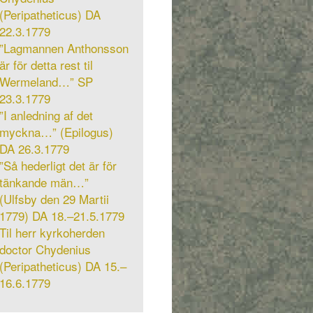
(Peripatheticus) DA
22.3.1779
”Lagmannen Anthonsson
är för detta rest til
Wermeland…” SP
23.3.1779
”I anledning af det
myckna…” (Epilogus)
DA 26.3.1779
”Så hederligt det är för
tänkande män…”
(Ulfsby den 29 Martii
1779) DA 18.–21.5.1779
Til herr kyrkoherden
doctor Chydenius
(Peripatheticus) DA 15.–
16.6.1779