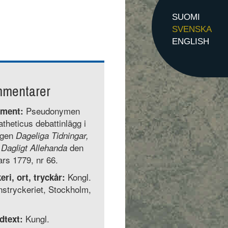
SUOMI
SVENSKA
ENGLISH
mentarer
Pseudonymen
ment:
atheticus debattinlägg i
ngen
Dageliga Tidningar,
den
: Dagligt Allehanda
rs 1779, nr 66.
Kongl.
eri, ort, tryckår:
stryckeriet, Stockholm,
Kungl.
dtext: