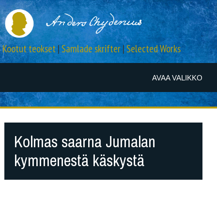
Kootut teokset
|
Samlade skrifter
|
Selected Works
AVAA VALIKKO
Kolmas saarna Jumalan
kymmenestä käskystä