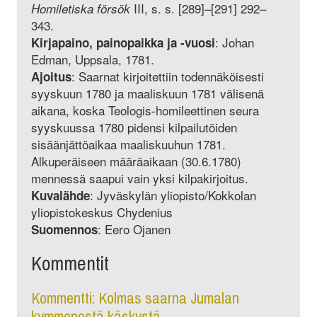
III, s. s. [289]–[291] 292–
Homiletiska försök
343.
: Johan
Kirjapaino, painopaikka ja -vuosi
Edman, Uppsala, 1781.
: Saarnat kirjoitettiin todennäköisesti
Ajoitus
syyskuun 1780 ja maaliskuun 1781 välisenä
aikana, koska Teologis-homileettinen seura
syyskuussa 1780 pidensi kilpailutöiden
sisäänjättöaikaa maaliskuuhun 1781.
Alkuperäiseen määräaikaan (30.6.1780)
mennessä saapui vain yksi kilpakirjoitus.
: Jyväskylän yliopisto/Kokkolan
Kuvalähde
yliopistokeskus Chydenius
: Eero Ojanen
Suomennos
Kommentit
Kommentti: Kolmas saarna Jumalan
kymmenestä käskystä