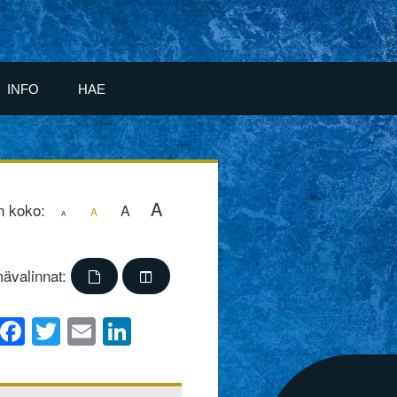
INFO
HAE
A
n koko:
A
A
A
ävalinnat:
Facebook
Twitter
Email
LinkedIn