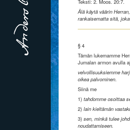
Teksti: 2. Moos. 20:7.
Älä käytä väärin Herran,
rankaisematta sitä, jok
§ 4
Tämän lukemamme Herran
Jumalan armon avulla aja
velvollisuuksiemme har
.
oikea palvominen
Siinä me
1)
tahdomme osoittaa se
2)
lain kieltämän vasta
3)
sen, minkä tulee joh
noudattamiseen.