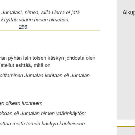
Alku
 Jumalasi, nimeä, sillä Herra ei jätä
a käyttää väärin hänen nimeään.
296
 pyhän lain toisen käskyn johdosta olen
tellut esittää, mitä on
joittaminen Jumalaa kohtaan eli Jumalan
n oikean luonteen;
kohdan eli Jumalan nimen väärinkäytön;
dattaa meitä tämän käskyn kuuliaiseen