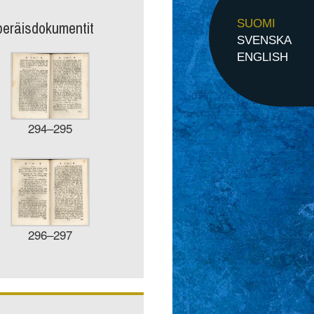
peräisdokumentit
SUOMI
SVENSKA
ENGLISH
294–295
296–297