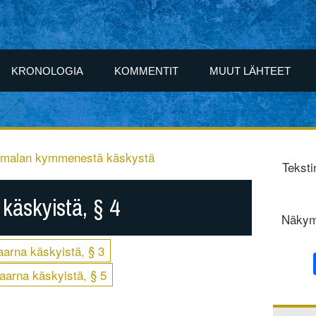
KRONOLOGIA
KOMMENTIT
MUUT LÄHTEET
umalan kymmenestä käskystä
Teksti
käskyistä, § 4
Näkym
arna käskyistä, § 3
aarna käskyistä, § 5