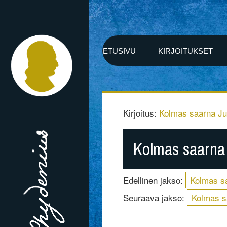
ETUSIVU
KIRJOITUKSET
Kirjoitus:
Kolmas saarna J
Kolmas saarna 
Edellinen jakso:
Kolmas sa
Seuraava jakso:
Kolmas s