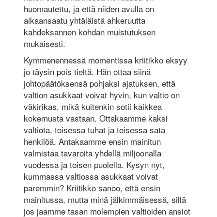
huomautettu, ja että niiden avulla on
aikaansaatu yhtäläistä ahkeruutta
kahdeksannen kohdan muistutuksen
mukaisesti.
Kymmenennessä momentissa kriitikko eksyy
jo täysin pois tieltä. Hän ottaa siinä
johtopäätöksensä pohjaksi ajatuksen, että
valtion asukkaat voivat hyvin, kun valtio on
väkirikas, mikä kuitenkin sotii kaikkea
kokemusta vastaan. Ottakaamme kaksi
valtiota, toisessa tuhat ja toisessa sata
henkilöä. Antakaamme ensin mainitun
valmistaa tavaroita yhdellä miljoonalla
vuodessa ja toisen puolella. Kysyn nyt,
kummassa valtiossa asukkaat voivat
paremmin? Kriitikko sanoo, että ensin
mainitussa, mutta minä jälkimmäisessä, sillä
jos jaamme tasan molempien valtioiden ansiot