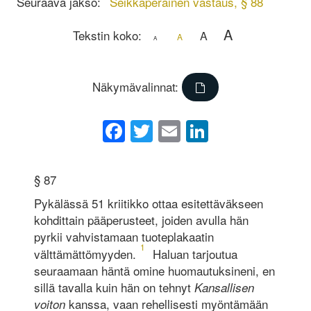
Seuraava jakso:
Seikkaperäinen vastaus, § 88
A
Tekstin koko:
A
A
A
Näkymävalinnat:
Facebook
Twitter
Email
LinkedIn
§ 87
Pykälässä 51 kriitikko ottaa esitettäväkseen
kohdittain pääperusteet, joiden avulla hän
pyrkii vahvistamaan tuoteplakaatin
1
välttämättömyyden.
Haluan tarjoutua
seuraamaan häntä omine huomautuksineni, en
sillä tavalla kuin hän on tehnyt
Kansallisen
kanssa, vaan rehellisesti myöntämään
voiton