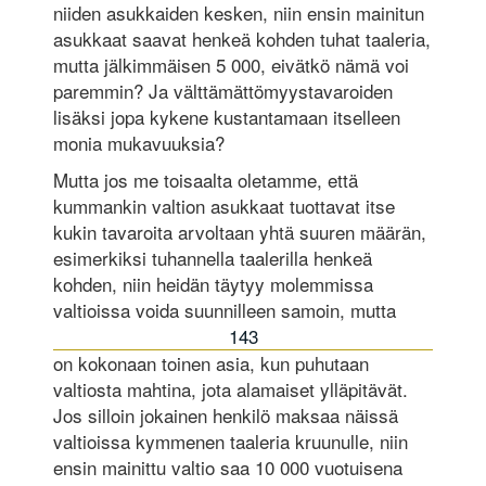
niiden asukkaiden kesken, niin ensin mainitun
asukkaat saavat henkeä kohden tuhat taaleria,
mutta jälkimmäisen 5 000, eivätkö nämä voi
paremmin? Ja välttämättömyystavaroiden
lisäksi jopa kykene kustantamaan itselleen
monia mukavuuksia?
Mutta jos me toisaalta oletamme, että
kummankin valtion asukkaat tuottavat itse
kukin tavaroita arvoltaan yhtä suuren määrän,
esimerkiksi tuhannella taalerilla henkeä
kohden, niin heidän täytyy molemmissa
valtioissa voida suunnilleen samoin, mutta
143
on kokonaan toinen asia, kun puhutaan
valtiosta mahtina, jota alamaiset ylläpitävät.
Jos silloin jokainen henkilö maksaa näissä
valtioissa kymmenen taaleria kruunulle, niin
ensin mainittu valtio saa 10 000 vuotuisena