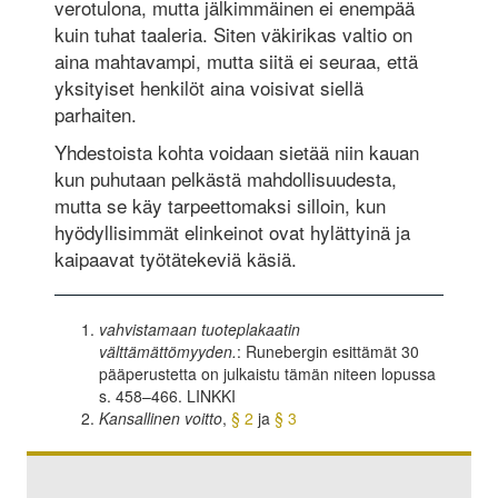
verotulona, mutta jälkimmäinen ei enempää
kuin tuhat taaleria. Siten väkirikas valtio on
aina mahtavampi, mutta siitä ei seuraa, että
yksityiset henkilöt aina voisivat siellä
parhaiten.
Yhdestoista kohta voidaan sietää niin kauan
kun puhutaan pelkästä mahdollisuudesta,
mutta se käy tarpeettomaksi silloin, kun
hyödyllisimmät elinkeinot ovat hylättyinä ja
kaipaavat työtätekeviä käsiä.
vahvistamaan tuoteplakaatin
välttämättömyyden.
: Runebergin esittämät 30
pääperustetta on julkaistu tämän niteen lopussa
s. 458–466. LINKKI
Kansallinen voitto
,
§ 2
ja
§ 3