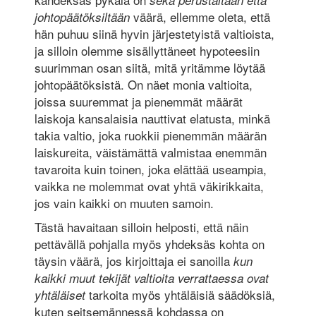
väärä, ellemme oleta, että
johtopäätöksiltään
hän puhuu siinä hyvin järjestetyistä valtioista,
ja silloin olemme sisällyttäneet hypoteesiin
suurimman osan siitä, mitä yritämme löytää
johtopäätöksistä. On näet monia valtioita,
joissa suuremmat ja pienemmät määrät
laiskoja kansalaisia nauttivat elatusta, minkä
takia valtio, joka ruokkii pienemmän määrän
laiskureita, väistämättä valmistaa enemmän
tavaroita kuin toinen, joka elättää useampia,
vaikka ne molemmat ovat yhtä väkirikkaita,
jos vain kaikki on muuten samoin.
Tästä havaitaan silloin helposti, että näin
pettävällä pohjalla myös yhdeksäs kohta on
täysin väärä, jos kirjoittaja ei sanoilla
kun
kaikki muut tekijät valtioita verrattaessa ovat
tarkoita myös yhtäläisiä säädöksiä,
yhtäläiset
kuten seitsemännessä kohdassa on