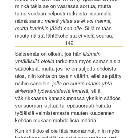
minkä takia se on vaarassa sortua, mutta
tämä voidaan helposti ratkaista lisäämällä
nämä sanat:
minkä ylitse se ei voi mennä,
. Sillä mitään
mutta hyvinkin jäädä sen alle
muuta näistä lähtökohdista ei vielä seuraa.
142
Seitsemäs on oikein, jos hän
likimain
tarkoittaa myös samanlaisia
yhtäläisillä oloilla
säädöksiä, mutta jos ne on suljettu ehdoista
ulos, niin kohta on täysin väärin, ellei se pääty
näihin sanoihin:
jolla on suurin määrä yhtä
, sillä
ahkerasti työskenteleviä ihmisiä
väkirikkaassa kansakunnassa yksikin säädös
voi suoraan kieltää tai epäsuorasti haitata
työläisiä valmistamasta muuten kuudennen
kohdan mukaan mahdollisia määriä.
Kun kriitikko ei ole tätä huomannut, niin myös
kahdeksas pykälä on
sekä perustaltaan että