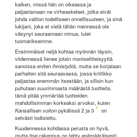
kaiken, missä hän on oikeassa ja
paljastamaan ne virheaskeleet, jotka eivät
johda valtion todelliseen onnellisuuteen, ja sinä
lukijani, joka et vielä tähän mennessä ole
väsynyt seuraamaan minua, tulet
tuomariksemme.
Ensimmäiset neljä kohtaa myönnän täysin,
viidennessä lienee jotain moniselitteisyyttä
sanoissa
, mutta se korjataan
eniten ihmistyötä
parhaiten sitä seuraavassa, jossa kriitikko
paljastaa enemmän itsestään, ja silloin kun
puhutaan
,
suurimmasta määrästä tuotteita
tämä pitää ymmärtää tuotteiden
mahdollisimman korkeaksi arvoksi, kuten
2
pykälissä 2 ja 3
on
Kansallisen voiton
selvästi todistettu.
Kuudennessa kohdassa perusta on hyvä,
mutta itse rakennus on tehty epämääräisesti,