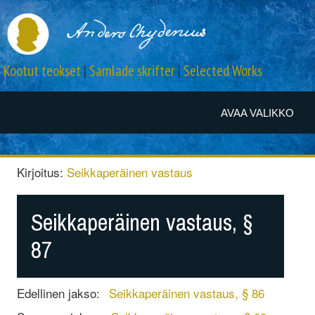
Kootut teokset
|
Samlade skrifter
|
Selected Works
AVAA VALIKKO
Kirjoitus:
Seikkaperäinen vastaus
Seikkaperäinen vastaus, §
87
Edellinen jakso:
Seikkaperäinen vastaus, § 86