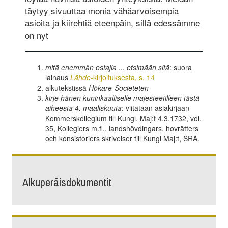
täytyy sivuuttaa monia vähäarvoisempia
asioita ja kiirehtiä eteenpäin, sillä edessämme
on nyt
mitä enemmän ostajia ... etsimään sitä
: suora
lainaus
Lähde
-kirjoituksesta, s. 14
alkutekstissä
Hökare-Societeten
kirje hänen kuninkaalliselle majesteetilleen tästä
aiheesta 4. maaliskuuta
: viitataan asiakirjaan
Kommerskollegium till Kungl. Maj:t 4.3.1732, vol.
35, Kollegiers m.fl., landshövdingars, hovrätters
och konsistoriers skrivelser till Kungl Maj:t, SRA.
Alkuperäisdokumentit