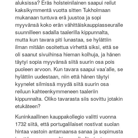
aluksissa? Eräs holsteinilainen saapui reilut
kaksikymmentä vuotta sitten Tukholmaan
mukanaan tuntuva erä juustoa ja sopi
myyvänsä koko erän vähittäiskauppiasseuralle
suunnilleen sadalla taalerilla kippunnalta,
mutta kun tavara piti lunastaa, se hylättiin
ilman mitään osoitettua virhettä siksi, että se
oli saanut sivuihinsa hieman kolhuja, ja hänen
täytyi sopia myyvänsä siitä suurin osa pois
puoleen arvoon. Kun tavara saapui vaa’alle, se
hylättiin uudestaan, niin että hänen täytyi
kyynelet silmissä myydä siitä suurin osa
reiluun kahteenkymmeneen taaleriin
kippunnalta. Oliko tavarasta siis sovittu jotakin
etukäteen?
Kuninkaallinen kauppakollegio valitti vuonna
1732 siitä, että portugalilaiset nostivat suolan
hintaa vastoin antamaansa sanaa ja sopimusta