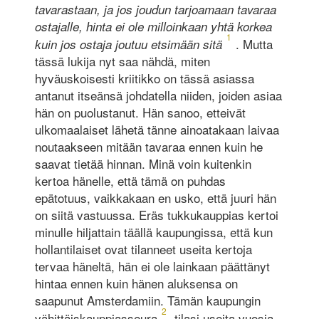
tavarastaan, ja jos joudun tarjoamaan tavaraa
ostajalle, hinta ei ole milloinkaan yhtä korkea
1
. Mutta
kuin jos ostaja joutuu etsimään sitä
tässä lukija nyt saa nähdä, miten
hyväuskoisesti kriitikko on tässä asiassa
antanut itseänsä johdatella niiden, joiden asiaa
hän on puolustanut. Hän sanoo, etteivät
ulkomaalaiset lähetä tänne ainoatakaan laivaa
noutaakseen mitään tavaraa ennen kuin he
saavat tietää hinnan. Minä voin kuitenkin
kertoa hänelle, että tämä on puhdas
epätotuus, vaikkakaan en usko, että juuri hän
on siitä vastuussa. Eräs tukkukauppias kertoi
minulle hiljattain täällä kaupungissa, että kun
hollantilaiset ovat tilanneet useita kertoja
tervaa häneltä, hän ei ole lainkaan päättänyt
hintaa ennen kuin hänen aluksensa on
saapunut Amsterdamiin. Tämän kaupungin
2
vähittäiskauppiasseura
tilasi useita vuosia