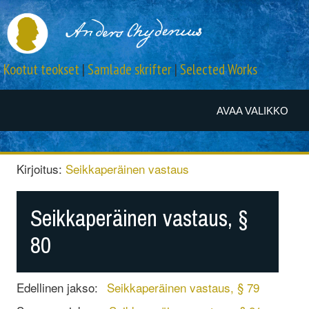
Kootut teokset
|
Samlade skrifter
|
Selected Works
AVAA VALIKKO
Kirjoitus:
Seikkaperäinen vastaus
Seikkaperäinen vastaus, §
80
Edellinen jakso:
Seikkaperäinen vastaus, § 79