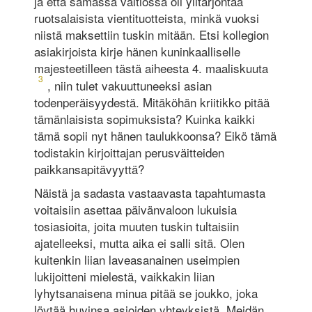
ja että samassa valtiossa oli ylitarjontaa
ruotsalaisista vientituotteista, minkä vuoksi
niistä maksettiin tuskin mitään. Etsi kollegion
asiakirjoista kirje hänen kuninkaalliselle
majesteetilleen tästä aiheesta 4. maaliskuuta
3
, niin tulet vakuuttuneeksi asian
todenperäisyydestä. Mitäköhän kriitikko pitää
tämänlaisista sopimuksista? Kuinka kaikki
tämä sopii nyt hänen taulukkoonsa? Eikö tämä
todistakin kirjoittajan perusväitteiden
paikkansapitävyyttä?
Näistä ja sadasta vastaavasta tapahtumasta
voitaisiin asettaa päivänvaloon lukuisia
tosiasioita, joita muuten tuskin tultaisiin
ajatelleeksi, mutta aika ei salli sitä. Olen
kuitenkin liian laveasanainen useimpien
lukijoitteni mielestä, vaikkakin liian
lyhytsanaisena minua pitää se joukko, joka
löytää huvinsa asioiden yhteyksistä. Meidän