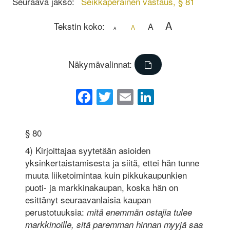
Seuraava jakso:
Seikkaperäinen vastaus, § 81
A
Tekstin koko:
A
A
A
Näkymävalinnat:
Facebook
Twitter
Email
LinkedIn
§ 80
4) Kirjoittajaa syytetään asioiden
yksinkertaistamisesta ja siitä, ettei hän tunne
muuta liiketoimintaa kuin pikkukaupunkien
puoti- ja markkinakaupan, koska hän on
esittänyt seuraavanlaisia kaupan
perustotuuksia:
mitä enemmän ostajia tulee
markkinoille, sitä paremman hinnan myyjä saa