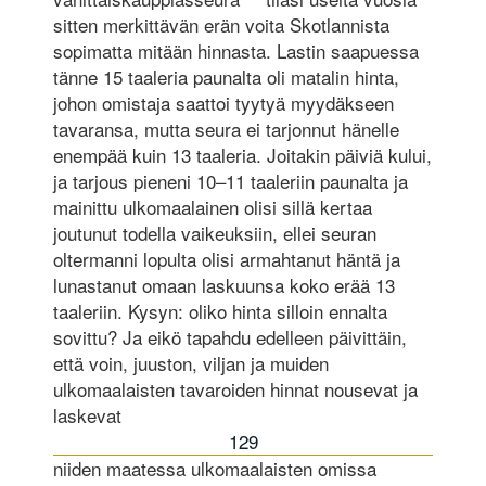
sitten merkittävän erän voita Skotlannista
sopimatta mitään hinnasta. Lastin saapuessa
tänne 15 taaleria paunalta oli matalin hinta,
johon omis­taja saattoi tyytyä myydäkseen
tavaransa, mutta seura ei tarjonnut hänelle
enempää kuin 13 taaleria. Joitakin päiviä kului,
ja tarjous pieneni 10–11 taaleriin paunalta ja
mainittu ulkomaalainen olisi sillä kertaa
joutunut todella vaikeuksiin, ellei seuran
oltermanni lopulta olisi armahtanut häntä ja
lunastanut omaan laskuunsa koko erää 13
taaleriin. Kysyn: oliko hinta silloin ennalta
sovittu? Ja eikö tapahdu edelleen päivittäin,
että voin, juuston, viljan ja muiden
ulkomaalaisten tavaroiden hinnat nousevat ja
laskevat
129
niiden maatessa ulkomaalaisten omissa