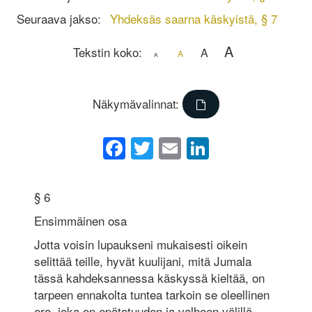
Seuraava jakso:
Yhdeksäs saarna käskyistä, § 7
A
Tekstin koko:
A
A
A
Näkymävalinnat:
Facebook
Twitter
Email
LinkedIn
§ 6
Ensimmäinen osa
Jotta voisin lupaukseni mukaisesti oikein
selittää teille, hyvät kuulijani, mitä Jumala
tässä kahdeksannessa käskyssä kieltää, on
tarpeen ennakolta tuntea tarkoin se oleellinen
ero, joka on epätotuuden ja valheen välillä.