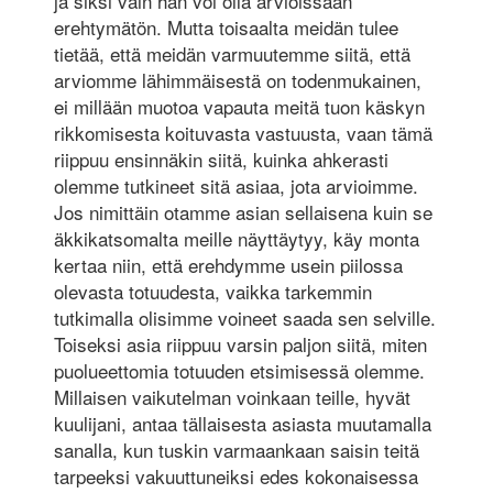
ja siksi vain hän voi olla arvioissaan
erehtymätön. Mutta toisaalta meidän tulee
tietää, että meidän varmuutemme siitä, että
arviomme lähimmäisestä on todenmukainen,
ei millään muotoa vapauta meitä tuon käskyn
rikkomisesta koituvasta vastuusta, vaan tämä
riippuu ensinnäkin siitä, kuinka ahkerasti
olemme tutkineet sitä asiaa, jota arvioimme.
Jos nimittäin otamme asian sellaisena kuin se
äkkikatsomalta meille näyttäytyy, käy monta
kertaa niin, että erehdymme usein piilossa
olevasta totuudesta, vaikka tarkemmin
tutkimalla olisimme voineet saada sen selville.
Toiseksi asia riippuu varsin paljon siitä, miten
puolueettomia totuuden etsimisessä olemme.
Millaisen vaikutelman voinkaan teille, hyvät
kuulijani, antaa tällaisesta asiasta muutamalla
sanalla, kun tuskin varmaankaan saisin teitä
tarpeeksi vakuuttuneiksi edes kokonaisessa