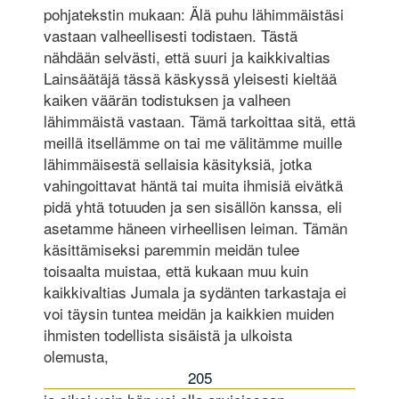
pohjatekstin mukaan: Älä puhu lähimmäistäsi
vastaan valheellisesti todistaen. Tästä
nähdään selvästi, että suuri ja kaikkivaltias
Lainsäätäjä tässä käskyssä yleisesti kieltää
kaiken väärän todistuksen ja valheen
lähimmäistä vastaan. Tämä tarkoittaa sitä, että
meillä itsellämme on tai me välitämme muille
lähimmäisestä sellaisia käsityksiä, jotka
vahingoittavat häntä tai muita ihmisiä eivätkä
pidä yhtä totuuden ja sen sisällön kanssa, eli
asetamme häneen virheellisen leiman. Tämän
käsittämiseksi paremmin meidän tulee
toisaalta muistaa, että kukaan muu kuin
kaikkivaltias Jumala ja sydänten tarkastaja ei
voi täysin tuntea meidän ja kaikkien muiden
ihmisten todellista sisäistä ja ulkoista
olemusta,
205