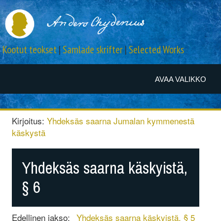
Kootut teokset
|
Samlade skrifter
|
Selected Works
AVAA VALIKKO
Kirjoitus:
Yhdeksäs saarna Jumalan kymmenestä
käskystä
Yhdeksäs saarna käskyistä,
§ 6
Edellinen jakso:
Yhdeksäs saarna käskyistä, § 5