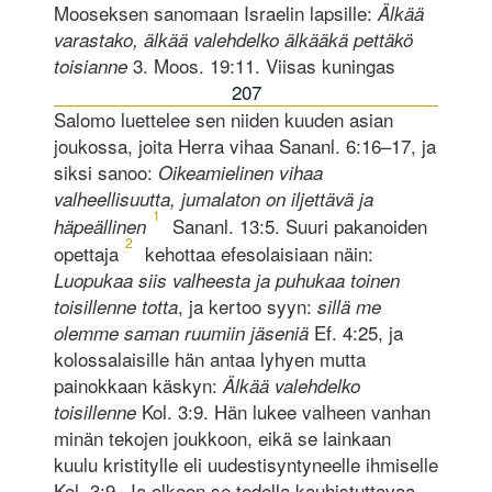
Mooseksen sanomaan Israelin lapsille:
Älkää
varastako, älkää valehdelko älkääkä pettäkö
3. Moos. 19:11. Viisas kuningas
toisianne
207
Salomo luettelee sen niiden kuuden asian
joukossa, joita Herra vihaa Sananl. 6:16–17, ja
siksi sanoo:
Oikeamielinen vihaa
valheellisuutta, jumalaton on iljettävä ja
1
Sananl. 13:5. Suuri pakanoiden
häpeällinen
2
opettaja
kehottaa efesolaisiaan näin:
Luopukaa siis valheesta ja puhukaa toinen
, ja kertoo syyn:
toisillenne totta
sillä me
Ef. 4:25, ja
olemme saman ruumiin jäseniä
kolossalaisille hän antaa lyhyen mutta
painokkaan käskyn:
Älkää valehdelko
Kol. 3:9. Hän lukee valheen vanhan
toisillenne
minän tekojen joukkoon, eikä se lainkaan
kuulu kristitylle eli uudestisyntyneelle ihmiselle
Kol. 3:9. Ja olkoon se todella kauhistuttavaa