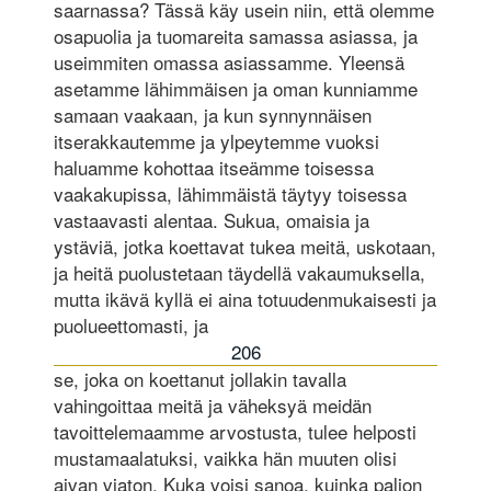
saarnassa? Tässä käy usein niin, että olemme
osapuolia ja tuomareita samassa asiassa, ja
useimmiten omassa asiassamme. Yleensä
asetamme lähimmäisen ja oman kunniamme
samaan vaakaan, ja kun synnynnäisen
itserakkautemme ja ylpeytemme vuoksi
haluamme kohottaa itseämme toisessa
vaakakupissa, lähimmäistä täytyy toisessa
vastaavasti alentaa. Sukua, omaisia ja
ystäviä, jotka koettavat tukea meitä, uskotaan,
ja heitä puolustetaan täydellä vakaumuksella,
mutta ikävä kyllä ei aina totuudenmukaisesti ja
puolueettomasti, ja
206
se, joka on koettanut jollakin tavalla
vahingoittaa meitä ja väheksyä meidän
tavoittelemaamme arvostusta, tulee helposti
mustamaalatuksi, vaikka hän muuten olisi
aivan viaton. Kuka voisi sanoa, kuinka paljon