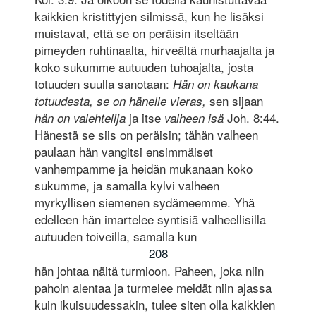
kaikkien kristittyjen silmissä, kun he lisäksi
muistavat, että se on peräisin itseltään
pimeyden ruhtinaalta, hirveältä murhaajalta ja
koko sukumme autuuden tuhoajalta, josta
totuuden suulla sanotaan:
Hän on kaukana
sen sijaan
totuudesta, se on hänelle vieras,
ja itse
Joh. 8:44.
hän on valehtelija
valheen isä
Hänestä se siis on peräisin; tähän valheen
paulaan hän vangitsi ensimmäiset
vanhempamme ja heidän mukanaan koko
sukumme, ja samalla kylvi valheen
myrkyllisen siemenen sydämeemme. Yhä
edelleen hän imartelee syntisiä valheellisilla
autuuden toiveilla, samalla kun
208
hän johtaa näitä turmioon. Paheen, joka niin
pahoin alentaa ja turmelee meidät niin ajassa
kuin ikuisuudessakin, tulee siten olla kaikkien