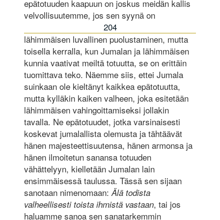
epätotuuden kaapuun on joskus meidän kallis
velvollisuutemme, jos sen syynä on
204
lähimmäisen luvallinen puolustaminen, mutta
toisella kerralla, kun Jumalan ja lähimmäisen
kunnia vaativat meiltä totuutta, se on erittäin
tuomittava teko. Näemme siis, ettei Jumala
suinkaan ole kieltänyt kaikkea epätotuutta,
mutta kylläkin kaiken valheen, joka esitetään
lähimmäisen vahingoittamiseksi jollakin
tavalla. Ne epätotuudet, jotka varsinaisesti
koskevat jumalallista olemusta ja tähtäävät
hänen majesteettisuutensa, hänen armonsa ja
hänen ilmoitetun sanansa totuuden
vähättelyyn, kielletään Jumalan lain
ensimmäisessä taulussa. Tässä sen sijaan
sanotaan nimenomaan:
Älä todista
, tai jos
valheellisesti toista ihmistä vastaan
haluamme sanoa sen sanatarkemmin