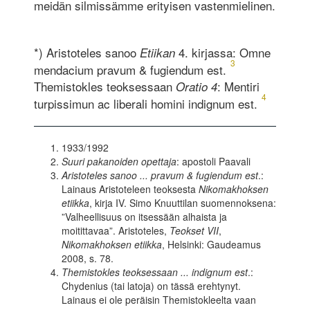
meidän silmissämme erityisen vastenmielinen.
*) Aristoteles sanoo
4. kirjassa: Omne
Etiikan
3
mendacium pravum & fugiendum est.
Themistokles teoksessaan
: Mentiri
Oratio 4
4
turpissimun ac liberali homini indignum est.
1933/1992
Suuri pakanoiden opettaja
: apostoli Paavali
Aristoteles sanoo ... pravum & fugiendum est
.:
Lainaus Aristoteleen teoksesta
Nikomakhoksen
etiikka
, kirja IV. Simo Knuuttilan suomennoksena:
”Valheellisuus on itsessään alhaista ja
moitittavaa”. Aristoteles,
Teokset VII
,
Nikomakhoksen etiikka
, Helsinki: Gaudeamus
2008, s. 78.
Themistokles teoksessaan ... indignum est
.:
Chydenius (tai latoja) on tässä erehtynyt.
Lainaus ei ole peräisin Themistokleelta vaan