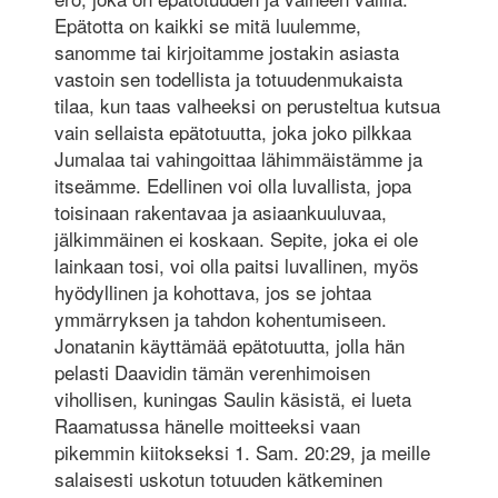
Epätotta on kaikki se mitä luulemme,
sanomme tai kirjoitamme jostakin asiasta
vastoin sen todellista ja totuudenmukaista
tilaa, kun taas valheeksi on perusteltua kutsua
vain sellaista epätotuutta, joka joko pilkkaa
Jumalaa tai vahingoittaa lähimmäistämme ja
itseämme. Edellinen voi olla luvallista, jopa
toisinaan rakentavaa ja asiaankuuluvaa,
jälkimmäinen ei koskaan. Sepite, joka ei ole
lainkaan tosi, voi olla paitsi luvallinen, myös
hyödyllinen ja kohottava, jos se johtaa
ymmärryksen ja tahdon kohentumiseen.
Jonatanin käyttämää epätotuutta, jolla hän
pelasti Daavidin tämän verenhimoisen
vihollisen, kuningas Saulin käsistä, ei lueta
Raamatussa hänelle moitteeksi vaan
pikemmin kiitokseksi 1. Sam. 20:29, ja meille
salaisesti uskotun totuuden kätkeminen