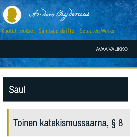
Kootut teokset
|
Samlade skrifter
|
Selected Works
AVAA VALIKKO
Saul
Toinen katekismussaarna, § 8