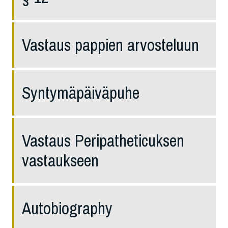
Vastaus pappien arvosteluun
Syntymäpäiväpuhe
Vastaus Peripatheticuksen
vas­taukseen
Autobiography