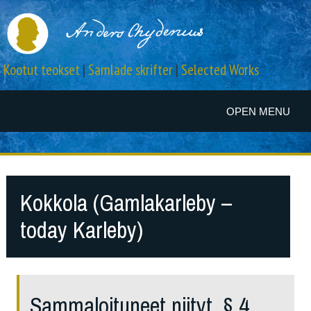
Kootut teokset
|
Samlade skrifter
|
Selected Works
OPEN MENU
Kokkola (Gamlakarleby –
today Karleby)
Sammaloituneet niityt, § 4