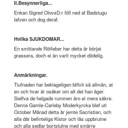
II.Besynnerliga...
Enkan Sigred OlovsD:r föll ned af Badstugu
lafven och dog deraf.
Hvilka SJUKDOMAR...
En smittande Rötfeber har detta år börjat
grassera, doch ei än varit mycket dödelig.
Anmärkningar.
Tiufnaden har beklageligen blifvit så allmän, at
en och hvar är osäker om alt det han äger.
Sielfva de helgade rummen äro ei mera säkre.
Denna Gamle-Carleby Moderkyrcka blef uti
October Månad detta år jemte Sacristian, och
alla där befinteliga Kistor och lås uppbrutne
och alla sedlar bortstulne med smärre