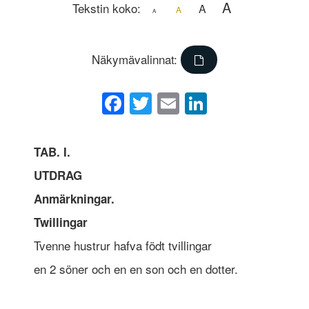
A
Tekstin koko:
A
A
A
Näkymävalinnat:
Facebook
Twitter
Email
LinkedIn
TAB. I.
UTDRAG
Anmärkningar.
Twillingar
Tvenne hustrur hafva födt tvillingar
en 2 söner och en en son och en dotter.