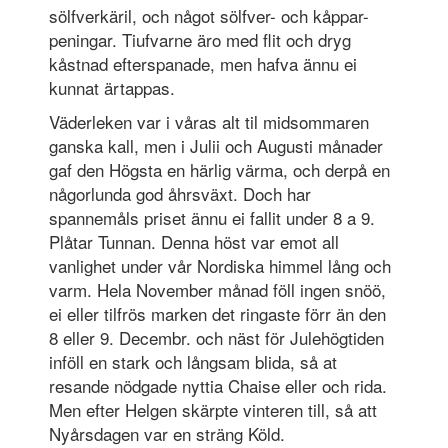
sölfverkäril, och något sölfver- och kåppar-
peningar. Tiufvarne äro med flit och dryg
kåstnad efterspanade, men hafva ännu ei
kunnat ärtappas.
Väderleken var i våras alt til midsommaren
ganska kall, men i Julii och Augusti månader
gaf den Högsta en härlig värma, och derpå en
någorlunda god åhrsväxt. Doch har
spannemåls priset ännu ei fallit under 8 a 9.
Plåtar Tunnan. Denna höst var emot all
vanlighet under vår Nordiska himmel lång och
varm. Hela November månad föll ingen snöö,
ei eller tilfrös marken det ringaste förr än den
8 eller 9. Decembr. och näst för Julehögtiden
inföll en stark och långsam blida, så at
resande nödgade nyttia Chaise eller och rida.
Men efter Helgen skärpte vinteren till, så att
Nyårsdagen var en sträng Köld.