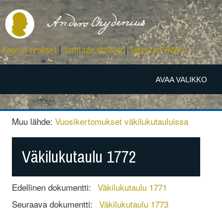
Kootut teokset
|
Samlade skrifter
|
Selected Works
AVAA VALIKKO
Muu lähde:
Vuosikertomukset väkilukutauluissa
Väkilukutaulu 1772
Edellinen dokumentti:
Väkilukutaulu 1771
Seuraava dokumentti:
Väkilukutaulu 1773