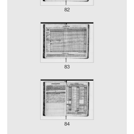
82
83
84