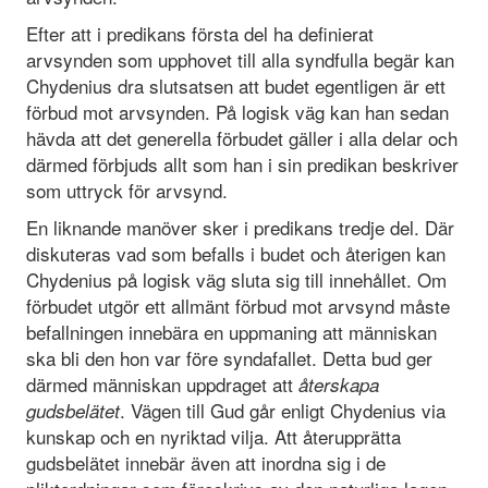
Efter att i predikans första del ha definierat
arvsynden som upphovet till alla syndfulla begär kan
Chydenius dra slutsatsen att budet egentligen är ett
förbud mot arvsynden. På logisk väg kan han sedan
hävda att det generella förbudet gäller i alla delar och
därmed förbjuds allt som han i sin predikan beskriver
som uttryck för arvsynd.
En liknande manöver sker i predikans tredje del. Där
diskuteras vad som befalls i budet och återigen kan
Chydenius på logisk väg sluta sig till innehållet. Om
förbudet utgör ett allmänt förbud mot arvsynd måste
befallningen innebära en uppmaning att människan
ska bli den hon var före syndafallet. Detta bud ger
därmed människan uppdraget att
återskapa
. Vägen till Gud går enligt Chydenius via
gudsbelätet
kunskap och en nyriktad vilja. Att återupprätta
gudsbelätet innebär även att inordna sig i de