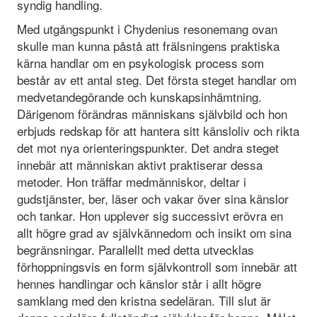
syndig handling.
Med utgångspunkt i Chydenius resonemang ovan
skulle man kunna påstå att frälsningens praktiska
kärna handlar om en psykologisk process som
består av ett antal steg. Det första steget handlar om
medvetandegörande och kunskapsinhämtning.
Därigenom förändras människans självbild och hon
erbjuds redskap för att hantera sitt känsloliv och rikta
det mot nya orienteringspunkter. Det andra steget
innebär att människan aktivt praktiserar dessa
metoder. Hon träffar medmänniskor, deltar i
gudstjänster, ber, läser och vakar över sina känslor
och tankar. Hon upplever sig successivt erövra en
allt högre grad av självkännedom och insikt om sina
begränsningar. Parallellt med detta utvecklas
förhoppningsvis en form självkontroll som innebär att
hennes handlingar och känslor står i allt högre
samklang med den kristna sedeläran. Till slut är