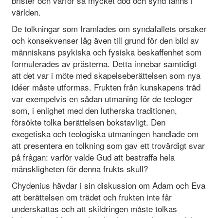
brister och varför så mycket död och synd fanns i
världen.
De tolkningar som framlades om syndafallets orsaker
och konsekvenser låg även till grund för den bild av
människans psykiska och fysiska beskaffenhet som
formulerades av prästerna. Detta innebar samtidigt
att det var i möte med skapelseberättelsen som nya
idéer måste utformas. Frukten från kunskapens träd
var exempelvis en sådan utmaning för de teologer
som, i enlighet med den lutherska traditionen,
försökte tolka berättelsen bokstavligt. Den
exegetiska och teologiska utmaningen handlade om
att presentera en tolkning som gav ett trovärdigt svar
på frågan: varför valde Gud att bestraffa hela
mänskligheten för denna frukts skull?
Chydenius hävdar i sin diskussion om Adam och Eva
att berättelsen om trädet och frukten inte får
underskattas och att skildringen måste tolkas