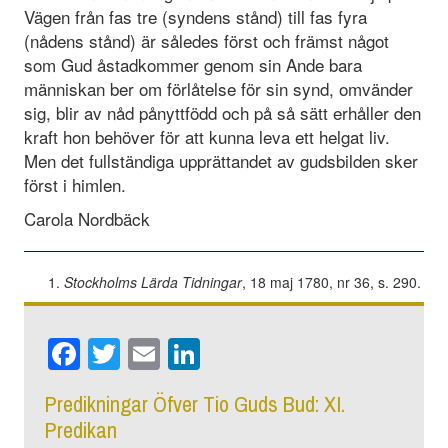
Vägen från fas tre (syndens stånd) till fas fyra
(nådens stånd) är således först och främst något
som Gud åstadkommer genom sin Ande bara
människan ber om förlåtelse för sin synd, omvänder
sig, blir av nåd pånyttfödd och på så sätt erhåller den
kraft hon behöver för att kunna leva ett helgat liv.
Men det fullständiga upprättandet av gudsbilden sker
först i himlen.
Carola Nordbäck
Stockholms Lärda Tidningar
, 18 maj 1780, nr 36, s. 290.
Facebook
Twitter
Email
LinkedIn
Predikningar Öfver Tio Guds Bud: XI.
Predikan