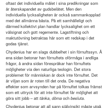
oftast det individuella målet i sina predikningar som
är återskapandet av gudsbelätet. Men den
individuella lycksaligheten är också sammankopplad
med det allmänna bästa. På ett samhälleligt och
därmed kollektivt plan handlar lycksalighet om ett
välsignat och gott regemente. Lagstiftning och
maktutövning betraktas här som ett redskap i det
godas tjänst.
Chydenius har en slags dubbelhet i sin förnuftssyn. Å
ena sidan betonar han förnuftets oförmåga i andliga
frågor, å andra sidan förespråkar han förnuftets
möjligheter via den naturliga teologin. Det stora
problemet för människan är dock inte förnuftet. Det
är viljan som är roten till det onda. De negativa
effekter som arvsynden har på förnuftet tolkas främst
som ett uttryck för att inte förnuftet får möjlighet att
göra sitt jobb – att
,
och
.
tänka
döma
besluta
Chydenius betonar att all sann självinsikt måste utgå