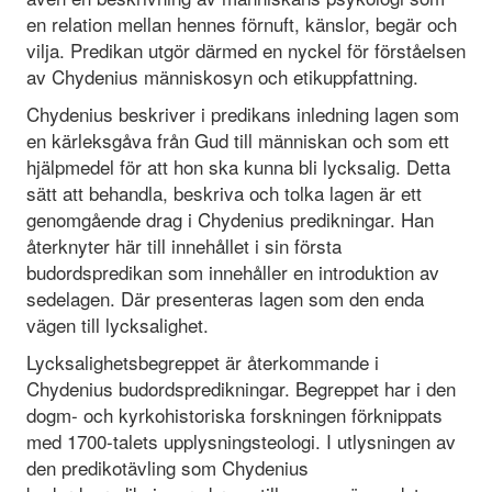
en relation mellan hennes förnuft, känslor, begär och
vilja. Predikan utgör därmed en nyckel för förståelsen
av Chydenius människosyn och etikuppfattning.
Chydenius beskriver i predikans inledning lagen som
en kärleksgåva från Gud till människan och som ett
hjälpmedel för att hon ska kunna bli lycksalig. Detta
sätt att behandla, beskriva och tolka lagen är ett
genomgående drag i Chydenius predikningar. Han
återknyter här till innehållet i sin första
budordspredikan som innehåller en introduktion av
sedelagen. Där presenteras lagen som den enda
vägen till lycksalighet.
Lycksalighetsbegreppet är återkommande i
Chydenius budordspredikningar. Begreppet har i den
dogm- och kyrkohistoriska forskningen förknippats
med 1700-talets upplysningsteologi. I utlysningen av
den predikotävling som Chydenius