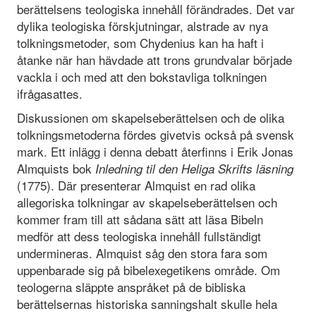
berättelsens teologiska innehåll förändrades. Det var
dylika teologiska förskjutningar, alstrade av nya
tolkningsmetoder, som Chydenius kan ha haft i
åtanke när han hävdade att trons grundvalar började
vackla i och med att den bokstavliga tolkningen
ifrågasattes.
Diskussionen om skapelseberättelsen och de olika
tolkningsmetoderna fördes givetvis också på svensk
mark. Ett inlägg i denna debatt återfinns i Erik Jonas
Almquists bok
Inledning til den Heliga Skrifts läsning
(1775). Där presenterar Almquist en rad olika
allegoriska tolkningar av skapelseberättelsen och
kommer fram till att sådana sätt att läsa Bibeln
medför att dess teologiska innehåll fullständigt
undermineras. Almquist såg den stora fara som
uppenbarade sig på bibelexegetikens område. Om
teologerna släppte anspråket på de bibliska
berättelsernas historiska sanningshalt skulle hela