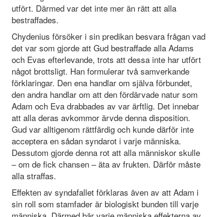
utfört. Därmed var det inte mer än rätt att alla
bestraffades.
Chydenius försöker i sin predikan besvara frågan vad
det var som gjorde att Gud bestraffade alla Adams
och Evas efterlevande, trots att dessa inte har utfört
något brottsligt. Han formulerar två samverkande
förklaringar. Den ena handlar om själva förbundet,
den andra handlar om att den fördärvade natur som
Adam och Eva drabbades av var ärftlig. Det innebar
att alla deras avkommor ärvde denna disposition.
Gud var alltigenom rättfärdig och kunde därför inte
acceptera en sådan syndarot i varje människa.
Dessutom gjorde denna rot att alla människor skulle
– om de fick chansen – äta av frukten. Därför måste
alla straffas.
Effekten av syndafallet förklaras även av att Adam i
sin roll som stamfader är biologiskt bunden till varje
människa. Därmed bär varje människa effekterna av