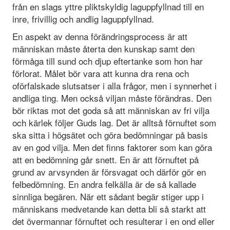
från en slags yttre pliktskyldig laguppfyllnad till en
inre, frivillig och andlig laguppfyllnad.
En aspekt av denna förändringsprocess är att
människan måste återta den kunskap samt den
förmåga till sund och djup eftertanke som hon har
förlorat. Målet bör vara att kunna dra rena och
oförfalskade slutsatser i alla frågor, men i synnerhet i
andliga ting. Men också viljan måste förändras. Den
bör riktas mot det goda så att människan av fri vilja
och kärlek följer Guds lag. Det är alltså förnuftet som
ska sitta i högsätet och göra bedömningar på basis
av en god vilja. Men det finns faktorer som kan göra
att en bedömning går snett. En är att förnuftet på
grund av arvsynden är försvagat och därför gör en
felbedömning. En andra felkälla är de så kallade
sinnliga begären. När ett sådant begär stiger upp i
människans medvetande kan detta bli så starkt att
det övermannar förnuftet och resulterar i en ond eller