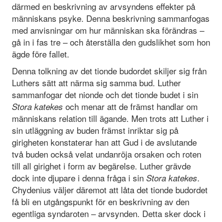
därmed en beskrivning av arvsyndens effekter på
människans psyke. Denna beskrivning sammanfogas
med anvisningar om hur människan ska förändras –
gå in i fas tre – och återställa den gudslikhet som hon
ägde före fallet.
Denna tolkning av det tionde budordet skiljer sig från
Luthers sätt att närma sig samma bud. Luther
sammanfogar det nionde och det tionde budet i sin
och menar att de främst handlar om
Stora katekes
människans relation till ägande. Men trots att Luther i
sin utläggning av buden främst inriktar sig på
girigheten konstaterar han att Gud i de avslutande
två buden också velat undanröja orsaken och roten
till all girighet i form av begärelse. Luther grävde
dock inte djupare i denna fråga i sin
.
Stora katekes
Chydenius väljer däremot att låta det tionde budordet
få bli en utgångspunkt för en beskrivning av den
egentliga syndaroten – arvsynden. Detta sker dock i