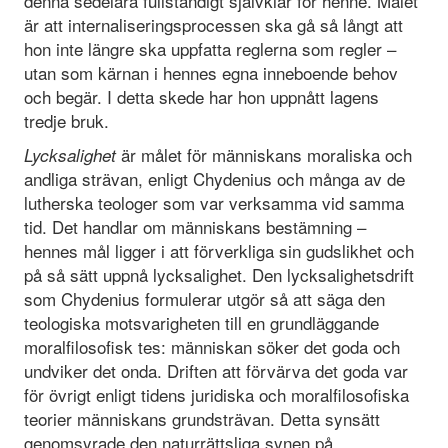
denna sedelära fullständigt självklar för henne. Målet
är att internaliseringsprocessen ska gå så långt att
hon inte längre ska uppfatta reglerna som regler –
utan som kärnan i hennes egna inneboende behov
och begär. I detta skede har hon uppnått lagens
tredje bruk.
är målet för människans moraliska och
Lycksalighet
andliga strävan, enligt Chydenius och många av de
lutherska teologer som var verksamma vid samma
tid. Det handlar om människans bestämning –
hennes mål ligger i att förverkliga sin gudslikhet och
på så sätt uppnå lycksalighet. Den lycksalighetsdrift
som Chydenius formulerar utgör så att säga den
teologiska motsvarigheten till en grundläggande
moralfilosofisk tes: människan söker det goda och
undviker det onda. Driften att förvärva det goda var
för övrigt enligt tidens juridiska och moralfilosofiska
teorier människans grundsträvan. Detta synsätt
genomsyrade den naturrättsliga synen på