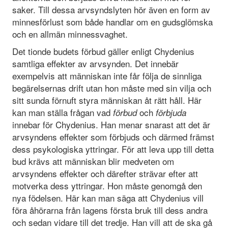
saker. Till dessa arvsyndslyten hör även en form av
minnesförlust som både handlar om en gudsglömska
och en allmän minnessvaghet.
Det tionde budets förbud gäller enligt Chydenius
samtliga effekter av arvsynden. Det innebär
exempelvis att människan inte får följa de sinnliga
begärelsernas drift utan hon måste med sin vilja och
sitt sunda förnuft styra människan åt rätt håll. Här
kan man ställa frågan vad
och
förbud
förbjuda
innebar för Chydenius. Han menar snarast att det är
arvsyndens effekter som förbjuds och därmed främst
dess psykologiska yttringar. För att leva upp till detta
bud krävs att människan blir medveten om
arvsyndens effekter och därefter strävar efter att
motverka dess yttringar. Hon måste genomgå den
nya födelsen. Här kan man säga att Chydenius vill
föra åhörarna från lagens första bruk till dess andra
och sedan vidare till det tredje. Han vill att de ska gå