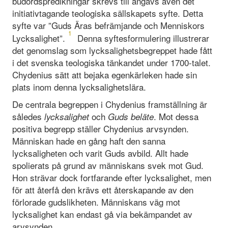
budordspredikningar skrevs till angavs även det
initiativtagande teologiska sällskapets syfte. Detta
syfte var ”Guds Äras befrämjande och Menniskors
1
Lycksalighet”.
Denna syftesformulering illustrerar
det genomslag som lycksalighetsbegreppet hade fått
i det svenska teologiska tänkandet under 1700-talet.
Chydenius sätt att bejaka egenkärleken hade sin
plats inom denna lycksalighetslära.
De centrala begreppen i Chydenius framställning är
således
och
. Mot dessa
lycksalighet
Guds beläte
positiva begrepp ställer Chydenius arvsynden.
Människan hade en gång haft den sanna
lycksaligheten och varit Guds avbild. Allt hade
spolierats på grund av människans svek mot Gud.
Hon strävar dock fortfarande efter lycksalighet, men
för att återfå den krävs ett återskapande av den
förlorade gudslikheten. Människans väg mot
lycksalighet kan endast gå via bekämpandet av
arvsynden.