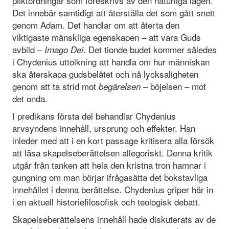
pliktordningar som föreskrivs av den naturliga lagen.
Det innebär samtidigt att återställa det som gått snett
genom Adam. Det handlar om att återta den
viktigaste mänskliga egenskapen – att vara Guds
avbild –
. Det tionde budet kommer således
Imago Dei
i Chydenius uttolkning att handla om hur människan
ska återskapa gudsbelätet och nå lycksaligheten
genom att ta strid mot
– böjelsen – mot
begärelsen
det onda.
I predikans första del behandlar Chydenius
arvsyndens innehåll, ursprung och effekter. Han
inleder med att i en kort passage kritisera alla försök
att läsa skapelseberättelsen allegoriskt. Denna kritik
utgår från tanken att hela den kristna tron hamnar i
gungning om man börjar ifrågasätta det bokstavliga
innehållet i denna berättelse. Chydenius griper här in
i en aktuell historiefilosofisk och teologisk debatt.
Skapelseberättelsens innehåll hade diskuterats av de