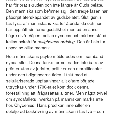
har förlorat skruden och inte längre är Guds beläte.
Den människa som befinner sig i den tredje fasen har
påbörjat återskapandet av gudsbelätet. Slutligen, i
fas fyra, är människans krafter återställda och hon
har uppnått sin forna gudslikhet men på en ännu
högre nivå. Vägen mellan syndens och nådens stånd
kallas också för
. Den är i sin tur
salighetens ordning
uppdelad olika moment.
Hela människans psyke möblerades om i samband
syndafallet. Denna tanke formulerades inte bara av
präster utan av jurister, politiker och moralfilosofer
under den tidigmoderna tiden. I takt med att
sekulariserade uppfattningar allt oftare började
uttryckas under 1700-talet kom dock denna
föreställning att ifrågasättas alltmer. Men något tvivel
om syndafallets inverkan på människan märks inte
hos Chydenius. Hans predikan innehåller en
detaljerad beskrivning av människan i fas två – och