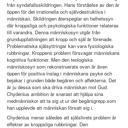
från syndafallsskildringen. Hans förståelse av den är
öppen för det irrationella och självdestruktiva i
människan. Skildringen återspeglar en helhetssyn
där kroppsliga och psykologiska funktioner relateras
till varandra. Denna människosyn utgår från
grunduppfattningen att kropp och själ är förenade.
Problematiska själsyttringar kan vara fysiologiska
rubbningar. Kroppens problem försvagar människans
kognitiva funktioner. Men den teologiska
människosyn som rekonstruerats ovan är även
öppen för positiva inslag i människans psyke och
bejakar i grunden både begären och affekterna. Det
är ju dessa som ska driva människan mot Gud.
Chydenius ambition är snarast att hjälpa sina
medmänniskor att ta sig ut ur det begärsgrepp som
han upplevde att människan försatt sig i.
Chydenius menar således att själslivets problem är
effekter av kroppsliga rubbningar. Den