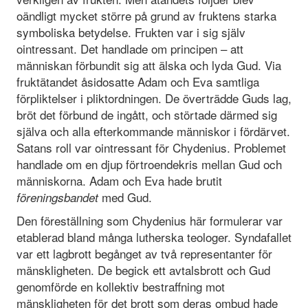
oändligt mycket större på grund av fruktens starka
symboliska betydelse. Frukten var i sig själv
ointressant. Det handlade om principen – att
människan förbundit sig att älska och lyda Gud. Via
fruktätandet åsidosatte Adam och Eva samtliga
förpliktelser i pliktordningen. De överträdde Guds lag,
bröt det förbund de ingått, och störtade därmed sig
själva och alla efterkommande människor i fördärvet.
Satans roll var ointressant för Chydenius. Problemet
handlade om en djup förtroendekris mellan Gud och
människorna. Adam och Eva hade brutit
med Gud.
föreningsbandet
Den föreställning som Chydenius här formulerar var
etablerad bland många lutherska teologer. Syndafallet
var ett lagbrott begånget av två representanter för
mänskligheten. De begick ett avtalsbrott och Gud
genomförde en kollektiv bestraffning mot
mänskligheten för det brott som deras ombud hade