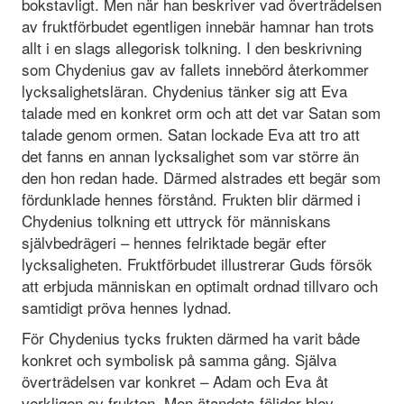
bokstavligt. Men när han beskriver vad överträdelsen
av fruktförbudet egentligen innebär hamnar han trots
allt i en slags allegorisk tolkning. I den beskrivning
som Chydenius gav av fallets innebörd återkommer
lycksalighetsläran. Chydenius tänker sig att Eva
talade med en konkret orm och att det var Satan som
talade genom ormen. Satan lockade Eva att tro att
det fanns en annan lycksalighet som var större än
den hon redan hade. Därmed alstrades ett begär som
fördunklade hennes förstånd. Frukten blir därmed i
Chydenius tolkning ett uttryck för människans
självbedrägeri – hennes felriktade begär efter
lycksaligheten. Fruktförbudet illustrerar Guds försök
att erbjuda människan en optimalt ordnad tillvaro och
samtidigt pröva hennes lydnad.
För Chydenius tycks frukten därmed ha varit både
konkret och symbolisk på samma gång. Själva
överträdelsen var konkret – Adam och Eva åt
verkligen av frukten. Men ätandets följder blev