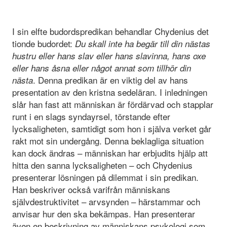
I sin elfte budordspredikan behandlar Chydenius det
tionde budordet:
Du skall inte ha begär till din nästas
hustru eller hans slav eller hans slavinna, hans oxe
eller hans åsna eller något annat som tillhör din
. Denna predikan är en viktig del av hans
nästa
presentation av den kristna sedeläran. I inledningen
slår han fast att människan är fördärvad och stapplar
runt i en slags syndayrsel, törstande efter
lycksaligheten, samtidigt som hon i själva verket går
rakt mot sin undergång. Denna beklagliga situation
kan dock ändras – människan har erbjudits hjälp att
hitta den sanna lycksaligheten – och Chydenius
presenterar lösningen på dilemmat i sin predikan.
Han beskriver också varifrån människans
självdestruktivitet – arvsynden – härstammar och
anvisar hur den ska bekämpas. Han presenterar
även en beskrivning av människans psykologi som