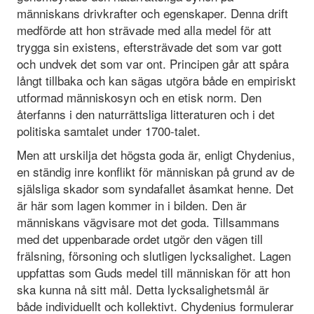
människans drivkrafter och egenskaper. Denna drift
medförde att hon strävade med alla medel för att
trygga sin existens, eftersträvade det som var gott
och undvek det som var ont. Principen går att spåra
långt tillbaka och kan sägas utgöra både en empiriskt
utformad människosyn och en etisk norm. Den
återfanns i den naturrättsliga litteraturen och i det
politiska samtalet under 1700-talet.
Men att urskilja det högsta goda är, enligt Chydenius,
en ständig inre konflikt för människan på grund av de
själsliga skador som syndafallet åsamkat henne. Det
är här som lagen kommer in i bilden. Den är
människans vägvisare mot det goda. Tillsammans
med det uppenbarade ordet utgör den vägen till
frälsning, försoning och slutligen lycksalighet. Lagen
uppfattas som Guds medel till människan för att hon
ska kunna nå sitt mål. Detta lycksalighetsmål är
både individuellt och kollektivt. Chydenius formulerar