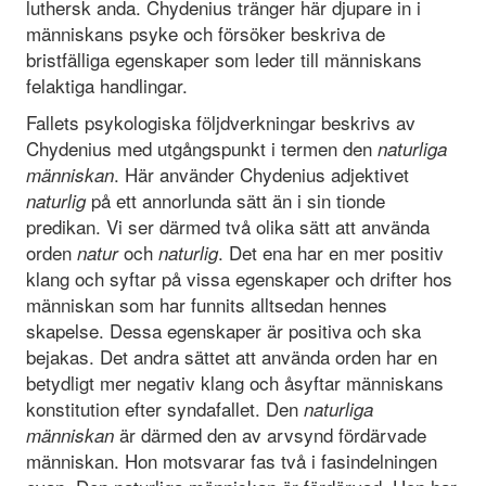
luthersk anda. Chydenius tränger här djupare in i
människans psyke och försöker beskriva de
bristfälliga egenskaper som leder till människans
felaktiga handlingar.
Fallets psykologiska följdverkningar beskrivs av
Chydenius med utgångspunkt i termen den
naturliga
. Här använder Chydenius adjektivet
människan
på ett annorlunda sätt än i sin tionde
naturlig
predikan. Vi ser därmed två olika sätt att använda
orden
och
. Det ena har en mer positiv
natur
naturlig
klang och syftar på vissa egenskaper och drifter hos
människan som har funnits alltsedan hennes
skapelse. Dessa egenskaper är positiva och ska
bejakas. Det andra sättet att använda orden har en
betydligt mer negativ klang och åsyftar människans
konstitution efter syndafallet. Den
naturliga
är därmed den av arvsynd fördärvade
människan
människan. Hon motsvarar fas två i fasindelningen