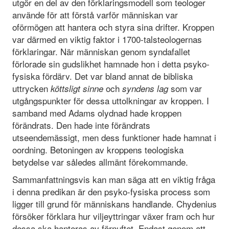
utgör en del av den förklaringsmodell som teologer
använde för att förstå varför människan var
oförmögen att hantera och styra sina drifter. Kroppen
var därmed en viktig faktor i 1700-talsteologernas
förklaringar. När människan genom syndafallet
förlorade sin gudslikhet hamnade hon i detta psyko-
fysiska fördärv. Det var bland annat de bibliska
uttrycken
och
som var
köttsligt sinne
syndens lag
utgångspunkter för dessa uttolkningar av kroppen. I
samband med Adams olydnad hade kroppen
förändrats. Den hade inte förändrats
utseendemässigt, men dess funktioner hade hamnat i
oordning. Betoningen av kroppens teologiska
betydelse var således allmänt förekommande.
Sammanfattningsvis kan man säga att en viktig fråga
i denna predikan är den psyko-fysiska process som
ligger till grund för människans handlande. Chydenius
försöker förklara hur viljeyttringar växer fram och hur
dessa ska hanteras av förnuftet. Endast genom att