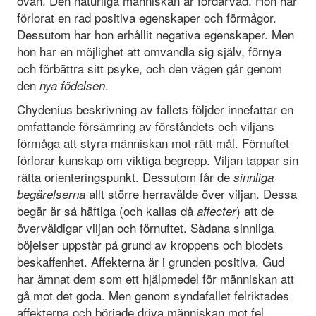
ovan. Den naturliga människan är fördärvad. Hon har
förlorat en rad positiva egenskaper och förmågor.
Dessutom har hon erhållit negativa egenskaper. Men
hon har en möjlighet att omvandla sig själv, förnya
och förbättra sitt psyke, och den vägen går genom
den
.
nya födelsen
Chydenius beskrivning av fallets följder innefattar en
omfattande försämring av förståndets och viljans
förmåga att styra människan mot rätt mål. Förnuftet
förlorar kunskap om viktiga begrepp. Viljan tappar sin
rätta orienteringspunkt. Dessutom får de
sinnliga
allt större herravälde över viljan. Dessa
begärelserna
begär är så häftiga (och kallas då
) att de
affecter
överväldigar viljan och förnuftet. Sådana sinnliga
böjelser uppstår på grund av kroppens och blodets
beskaffenhet. Affekterna är i grunden positiva. Gud
har ämnat dem som ett hjälpmedel för människan att
gå mot det goda. Men genom syndafallet felriktades
affekterna och började driva människan mot fel