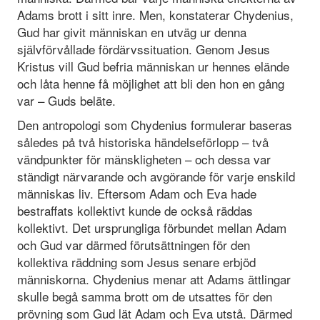
Adams brott i sitt inre. Men, konstaterar Chydenius,
Gud har givit människan en utväg ur denna
självförvållade fördärvssituation. Genom Jesus
Kristus vill Gud befria människan ur hennes elände
och låta henne få möjlighet att bli den hon en gång
var – Guds beläte.
Den antropologi som Chydenius formulerar baseras
således på två historiska händelseförlopp – två
vändpunkter för mänskligheten – och dessa var
ständigt närvarande och avgörande för varje enskild
människas liv. Eftersom Adam och Eva hade
bestraffats kollektivt kunde de också räddas
kollektivt. Det ursprungliga förbundet mellan Adam
och Gud var därmed förutsättningen för den
kollektiva räddning som Jesus senare erbjöd
människorna. Chydenius menar att Adams ättlingar
skulle begå samma brott om de utsattes för den
prövning som Gud lät Adam och Eva utstå. Därmed