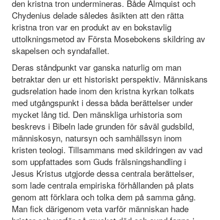
den kristna tron undermineras. Både Almquist och
Chydenius delade således åsikten att den rätta
kristna tron var en produkt av en bokstavlig
uttolkningsmetod av Första Mosebokens skildring av
skapelsen och syndafallet.
Deras ståndpunkt var ganska naturlig om man
betraktar den ur ett historiskt perspektiv. Människans
gudsrelation hade inom den kristna kyrkan tolkats
med utgångspunkt i dessa båda berättelser under
mycket lång tid. Den mänskliga urhistoria som
beskrevs i Bibeln lade grunden för såväl gudsbild,
människosyn, natursyn och samhällssyn inom
kristen teologi. Tillsammans med skildringen av vad
som uppfattades som Guds frälsningshandling i
Jesus Kristus utgjorde dessa centrala berättelser,
som lade centrala empiriska förhållanden på plats
genom att förklara och tolka dem på samma gång.
Man fick därigenom veta varför människan hade