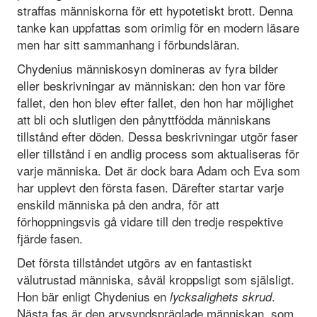
straffas människorna för ett hypotetiskt brott. Denna
tanke kan uppfattas som orimlig för en modern läsare
men har sitt sammanhang i förbundsläran.
Chydenius människosyn domineras av fyra bilder
eller beskrivningar av människan: den hon var före
fallet, den hon blev efter fallet, den hon har möjlighet
att bli och slutligen den pånyttfödda människans
tillstånd efter döden. Dessa beskrivningar utgör faser
eller tillstånd i en andlig process som aktualiseras för
varje människa. Det är dock bara Adam och Eva som
har upplevt den första fasen. Därefter startar varje
enskild människa på den andra, för att
förhoppningsvis gå vidare till den tredje respektive
fjärde fasen.
Det första tillståndet utgörs av en fantastiskt
välutrustad människa, såväl kroppsligt som själsligt.
Hon bär enligt Chydenius en
.
lycksalighets skrud
Nästa fas är den arvsyndspräglade människan, som