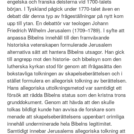
engelska och franska deisterna vid 1700-talets
början. I Tyskland pågick under 1770-talet även en
debatt där denna typ av frågeställningar på nytt kom
upp till ytan. En debattör var teologen Johann
Friedrich Wilhelm Jerusalem (1709–1789). I syfte att
anpassa Bibelns innehåll till den framväxande
historiska vetenskapen formulerade Jerusalem
alternativa sätt att hantera Bibelns utsagor. Han gick
till angrepp mot den historie- och bibelsyn som den
lutherska kyrkan stod för genom att ifrågasätta den
bokstavliga tolkningen av skapelseberättelsen och i
stället formulera en allegorisk tolkning av berättelsen.
Hans allegoriska uttolkningsmetod var samtidigt ett
försök att rädda Bibelns status som den kristna trons
grunddokument. Genom att hävda att den skulle
tolkas bildligt kunde han avvisa de forskare som
menade att skapelseberättelsens uppenbart orimliga
innehåll underminerade hela Bibelns legitimitet.
Samtidigt innebar Jerusalems allegoriska tolkning att