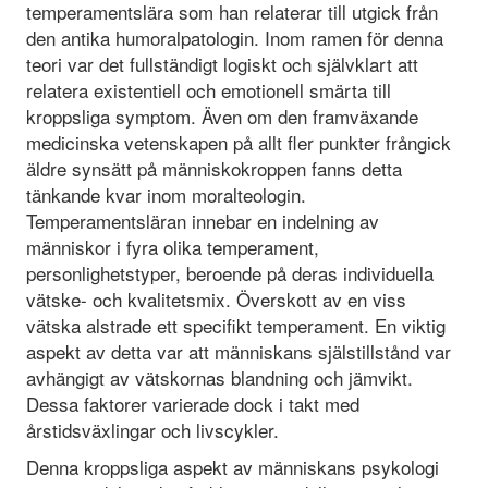
temperamentslära som han relaterar till utgick från
den antika humoralpatologin. Inom ramen för denna
teori var det fullständigt logiskt och självklart att
relatera existentiell och emotionell smärta till
kroppsliga symptom. Även om den framväxande
medicinska vetenskapen på allt fler punkter frångick
äldre synsätt på människokroppen fanns detta
tänkande kvar inom moralteologin.
Temperamentsläran innebar en indelning av
människor i fyra olika temperament,
personlighetstyper, beroende på deras individuella
vätske- och kvalitetsmix. Överskott av en viss
vätska alstrade ett specifikt temperament. En viktig
aspekt av detta var att människans själstillstånd var
avhängigt av vätskornas blandning och jämvikt.
Dessa faktorer varierade dock i takt med
årstidsväxlingar och livscykler.
Denna kroppsliga aspekt av människans psykologi