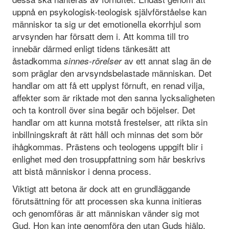
uppnå en psykologisk-teologisk självförståelse kan
människor ta sig ur det emotionella ekorrhjul som
arvsynden har försatt dem i. Att komma till tro
innebär därmed enligt tidens tänkesätt att
åstadkomma
av ett annat slag än de
sinnes-rörelser
som präglar den arvsyndsbelastade människan. Det
handlar om att få ett upplyst förnuft, en renad vilja,
affekter som är riktade mot den sanna lycksaligheten
och ta kontroll över sina begär och böjelser. Det
handlar om att kunna motstå frestelser, att rikta sin
inbillningskraft åt rätt håll och minnas det som bör
ihågkommas. Prästens och teologens uppgift blir i
enlighet med den trosuppfattning som här beskrivs
att bistå människor i denna process.
Viktigt att betona är dock att en grundläggande
förutsättning för att processen ska kunna initieras
och genomföras är att människan vänder sig mot
Gud. Hon kan inte genomföra den utan Guds hjälp.