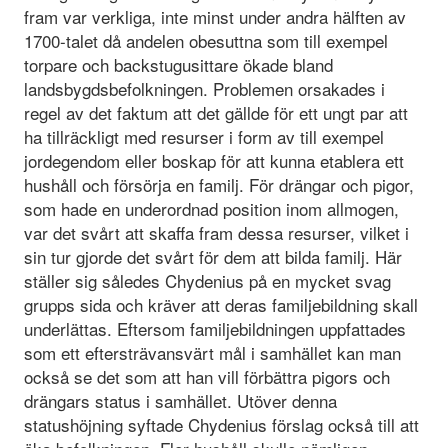
fram var verkliga, inte minst under andra hälften av
1700-talet då andelen obesuttna som till exempel
torpare och backstugusittare ökade bland
landsbygdsbefolkningen. Problemen orsakades i
regel av det faktum att det gällde för ett ungt par att
ha tillräckligt med resurser i form av till exempel
jordegendom eller boskap för att kunna etablera ett
hushåll och försörja en familj. För drängar och pigor,
som hade en underordnad position inom allmogen,
var det svårt att skaffa fram dessa resurser, vilket i
sin tur gjorde det svårt för dem att bilda familj. Här
ställer sig således Chydenius på en mycket svag
grupps sida och kräver att deras familjebildning skall
underlättas. Eftersom familjebildningen uppfattades
som ett eftersträvansvärt mål i samhället kan man
också se det som att han vill förbättra pigors och
drängars status i samhället. Utöver denna
statushöjning syftade Chydenius förslag också till att