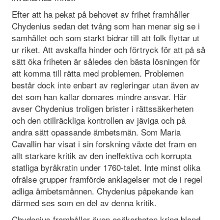
Efter att ha pekat på behovet av frihet framhåller
Chydenius sedan det tvång som han menar sig se i
samhället och som starkt bidrar till att folk flyttar ut
ur riket. Att avskaffa hinder och förtryck för att på så
sätt öka friheten är således den bästa lösningen för
att komma till rätta med problemen. Problemen
består dock inte enbart av regleringar utan även av
det som han kallar domares mindre ansvar. Här
avser Chydenius troligen brister i rättssäkerheten
och den otillräckliga kontrollen av jäviga och på
andra sätt opassande ämbetsmän. Som Maria
Cavallin har visat i sin forskning växte det fram en
allt starkare kritik av den ineffektiva och korrupta
statliga byråkratin under 1760-talet. Inte minst olika
ofrälse grupper framförde anklagelser mot de i regel
adliga ämbetsmännen. Chydenius påpekande kan
därmed ses som en del av denna kritik.
Chydenius framhåller även osäkerheten kring bland