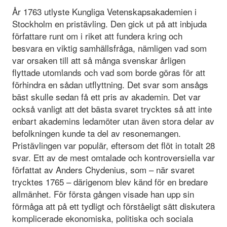
År 1763 utlyste Kungliga Vetenskapsakademien i
Stockholm en pristävling. Den gick ut på att inbjuda
författare runt om i riket att fundera kring och
besvara en viktig samhällsfråga, nämligen vad som
var orsaken till att så många svenskar årligen
flyttade utomlands och vad som borde göras för att
förhindra en sådan utflyttning. Det svar som ansågs
bäst skulle sedan få ett pris av akademin. Det var
också vanligt att det bästa svaret trycktes så att inte
enbart akademins ledamöter utan även stora delar av
befolkningen kunde ta del av resonemangen.
Pristävlingen var populär, eftersom det flöt in totalt 28
svar. Ett av de mest omtalade och kontroversiella var
författat av Anders Chydenius, som – när svaret
trycktes 1765 – därigenom blev känd för en bredare
allmänhet. För första gången visade han upp sin
förmåga att på ett tydligt och förståeligt sätt diskutera
komplicerade ekonomiska, politiska och sociala