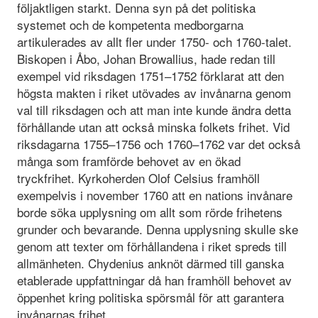
följaktligen starkt. Denna syn på det politiska
systemet och de kompetenta medborgarna
artikulerades av allt fler under 1750- och 1760-talet.
Biskopen i Åbo, Johan Browallius, hade redan till
exempel vid riksdagen 1751–1752 förklarat att den
högsta makten i riket utövades av invånarna genom
val till riksdagen och att man inte kunde ändra detta
förhållande utan att också minska folkets frihet. Vid
riksdagarna 1755–1756 och 1760–1762 var det också
många som framförde behovet av en ökad
tryckfrihet. Kyrkoherden Olof Celsius framhöll
exempelvis i november 1760 att en nations invånare
borde söka upplysning om allt som rörde frihetens
grunder och bevarande. Denna upplysning skulle ske
genom att texter om förhållandena i riket spreds till
allmänheten. Chydenius anknöt därmed till ganska
etablerade uppfattningar då han framhöll behovet av
öppenhet kring politiska spörsmål för att garantera
invånarnas frihet.