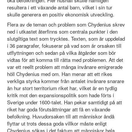
öka befolkningen. Fler hushåll skulle nämligen
resultera i ett växande antal barn, vilket i sin tur
skulle generera en positiv ekonomisk utveckling.
Flera av de teman och problem som Chydenius skrev
ned i utkastet återfinns som centrala punkter i den
slutgiltiga text som trycktes. Texten, som är uppdelad
i 36 paragrafer, fokuserar på vad som är orsaken till
utflyttningen och sedan på vilka åtgärder som bör
vidtas för att komma till rätta med problemen. Att det
var ett reellt problem att många invånare emigrerade
höll Chydenius med om. Han menar att ett rikes
verkliga styrka kommer från antalet invånare snarare
än hur stort territorium riket har, vilket är en tydlig
kritik mot den expansionspolitik som hade förts i
Sverige under 1600-talet. Han pekar samtidigt på att
riket har goda förutsättningar att få en växande
befolkning. Huvudorsaken till att människor ändå
flyttar ut trots dessa goda villkor måste enligt
Chydenius sökas i det faktum att människor hela