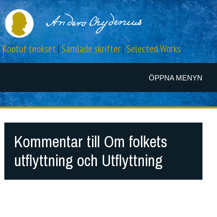
Kootut teokset
|
Samlade skrifter
|
Selected Works
ÖPPNA MENYN
Kommentar till Om folkets
utflyttning och Utflyttning