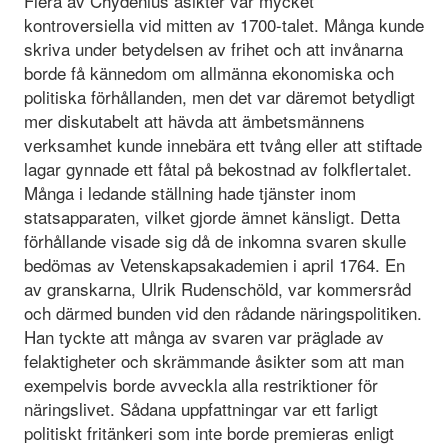
Flera av Chydenius åsikter var mycket
kontroversiella vid mitten av 1700-talet. Många kunde
skriva under betydelsen av frihet och att invånarna
borde få kännedom om allmänna ekonomiska och
politiska förhållanden, men det var däremot betydligt
mer diskutabelt att hävda att ämbetsmännens
verksamhet kunde innebära ett tvång eller att stiftade
lagar gynnade ett fåtal på bekostnad av folkflertalet.
Många i ledande ställning hade tjänster inom
statsapparaten, vilket gjorde ämnet känsligt. Detta
förhållande visade sig då de inkomna svaren skulle
bedömas av Vetenskapsakademien i april 1764. En
av granskarna, Ulrik Rudenschöld, var kommersråd
och därmed bunden vid den rådande näringspolitiken.
Han tyckte att många av svaren var präglade av
felaktigheter och skrämmande åsikter som att man
exempelvis borde avveckla alla restriktioner för
näringslivet. Sådana uppfattningar var ett farligt
politiskt fritänkeri som inte borde premieras enligt