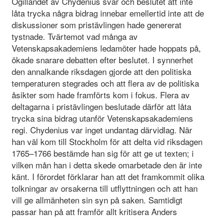
Ogillandet av Chydenius svar och beslutet att inte
låta trycka några bidrag innebar emellertid inte att de
diskussioner som pristävlingen hade genererat
tystnade. Tvärtemot vad många av
Vetenskapsakademiens ledamöter hade hoppats på,
ökade snarare debatten efter beslutet. I synnerhet
den annalkande riksdagen gjorde att den politiska
temperaturen stegrades och att flera av de politiska
åsikter som hade framförts kom i fokus. Flera av
deltagarna i pristävlingen beslutade därför att låta
trycka sina bidrag utanför Vetenskapsakademiens
regi. Chydenius var inget undantag därvidlag. När
han väl kom till Stockholm för att delta vid riksdagen
1765–1766 bestämde han sig för att ge ut texten; i
vilken mån han i detta skede omarbetade den är inte
känt. I förordet förklarar han att det framkommit olika
tolkningar av orsakerna till utflyttningen och att han
vill ge allmänheten sin syn på saken. Samtidigt
passar han på att framför allt kritisera Anders