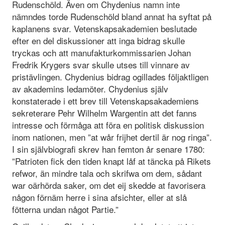
Rudenschöld. Även om Chydenius namn inte
nämndes torde Rudenschöld bland annat ha syftat på
kaplanens svar. Vetenskapsakademien beslutade
efter en del diskussioner att inga bidrag skulle
tryckas och att manufakturkommissarien Johan
Fredrik Krygers svar skulle utses till vinnare av
pristävlingen. Chydenius bidrag ogillades följaktligen
av akademins ledamöter. Chydenius själv
konstaterade i ett brev till Vetenskapsakademiens
sekreterare Pehr Wilhelm Wargentin att det fanns
intresse och förmåga att föra en politisk diskussion
inom nationen, men ”at wår frijhet dertil är nog ringa”.
I sin självbiografi skrev han femton år senare 1780:
”Patrioten fick den tiden knapt låf at täncka på Rikets
refwor, än mindre tala och skrifwa om dem, sådant
war oärhörda saker, om det eij skedde at favorisera
någon förnäm herre i sina afsichter, eller at slå
fötterna undan något Partie.”