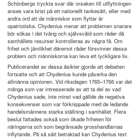
Schönbergs tryckta svar där orsaken till utflyttningen
anses vara brist på ett nationellt tankesätt, eller med
andra ord att de människor som flyttar är
opatriotiska. Chydenius menar att problemen snarare
bör sökas i det tvång och självsvåld som råder då
samhällets resurser kontrolleras av några få. Om
frihet och jämlikhet däremot råder försvinner dessa
problem och människorna kan leva ett lyckligare liv.
Publicerandet av dessa åsikter gjorde att debatten
fortsatte och att Chydenius kunde påverka den
allmänna opinionen. Vid riksdagen 1765–1766 var det
många som var intresserade av att ta del av vad
Chydenius sade, inte minst vad gällde de negativa
konsekvenser som var förknippade med de ledande
handelsmännens starka ställning i samhället. Flera
beslut fattades också som ökade friheten för
näringarna och som begränsade grosshandlarnas
inflytande. På så sätt betraktad kan Chydenius text