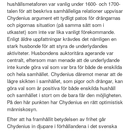
hushållsmetaforen var vanlig under 1600- och 1700-
talen för att beskriva samhälleliga relationer uppvisar
Chydenius argument ett tydligt patos för drängarnas
och pigornas situation (på samma sätt som i
utkastet) som inte var lika vanligt förekommande.
Enligt äldre uppfattningar krävdes det nämligen en
stark husbonde för att styra de underlydandes
aktiviteter. Husbondens auktoritära agerande var
centralt, eftersom man menade att de underlydande
inte kunde göra val som var bra för både de enskilda
och hela samhället. Chydenius däremot menar att de
lägre skikten i samhället, som pigor och drängar, kan
göra val som är positiva för både enskilda hushåll
och samhället i stort om de bara får den möjligheten.
På den här punkten har Chydenius en rätt optimistisk
människosyn.
Efter att ha framhållit betydelsen av frihet går
Chydenius in djupare i förhållandena i det svenska