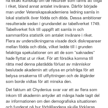
ha exakt kunskap om de resurser som fanns att tillgå
i riket, bland annat antalet invånare. Därför började
man under Vetenskapsakademiens ledning samla in
lokal statistik över födda och döda. Dessa ambitioner
resulterade sedan i grundandet av tabellverket 1749.
Tabellverket fick till uppgift att samla in och
sammanföra statistik om antalet invånare i riket.
Flera av undersökningarna visade dock diskrepanser
mellan födda och döda, vilket ledde till i grunden
felaktiga spekulationer om att de som ”saknades”
hade flyttat ut ur riket. För att försöka komma till
rätta med denna påstådda förlust av människor
beslutade akademin att utlysa en prisfråga för att
belysa orsakerna till utflyttningen och de åtgärder
som borde vidtas för att minska den.
Det faktum att Chydenius svar var ett av flera som
inkom till akademin antyder att många hade tagit del
av informationen om den demografiska situationen
och funderat på hur förhållandena skulle förklaras.