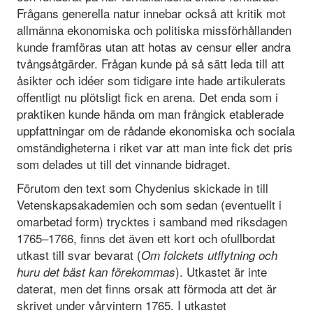
Frågans generella natur innebar också att kritik mot
allmänna ekonomiska och politiska missförhållanden
kunde framföras utan att hotas av censur eller andra
tvångsåtgärder. Frågan kunde på så sätt leda till att
åsikter och idéer som tidigare inte hade artikulerats
offentligt nu plötsligt fick en arena. Det enda som i
praktiken kunde hända om man frångick etablerade
uppfattningar om de rådande ekonomiska och sociala
omständigheterna i riket var att man inte fick det pris
som delades ut till det vinnande bidraget.
Förutom den text som Chydenius skickade in till
Vetenskapsakademien och som sedan (eventuellt i
omarbetad form) trycktes i samband med riksdagen
1765–1766, finns det även ett kort och ofullbordat
utkast till svar bevarat (
Om folckets utflytning och
). Utkastet är inte
huru det bäst kan fö
rekommas
daterat, men det finns orsak att förmoda att det är
skrivet under vårvintern 1765. I utkastet