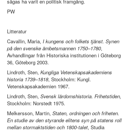
sägas ha varit en politisk framgång.
PW
Litteratur
Cavallin, Maria,
I kungens o
ch folkets tjänst. Synen
,
på den svenske ä
mbetsmannen 1750
–
1780
Avhandlingar från Historiska institutionen i Göteborg
36, Göteborg 2003.
Lindroth, Sten,
Kungliga Vetenskapsakademiens
, Stockholm: Kungl.
historia 1739
–
1818
Vetenskapsakademien 1967.
Lindroth, Sten,
Svensk lä
rdomshistoria. Frihetstiden,
Stockholm: Norstedt 1975.
Melkersson, Martin,
Staten, ordningen och friheten.
En studie av den styrande elitens syn på
statens roll
, Studia
mellan stormaktstiden och 1800-talet