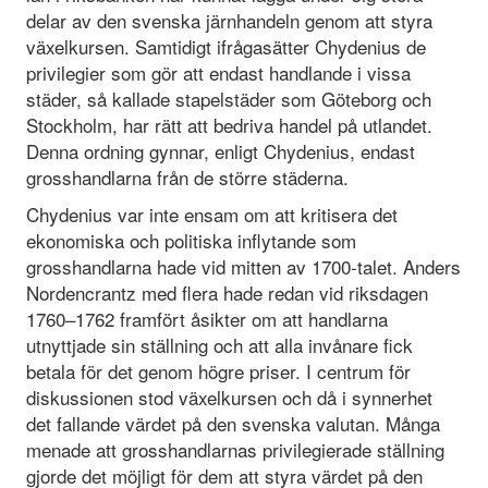
delar av den svenska järnhandeln genom att styra
växelkursen. Samtidigt ifrågasätter Chydenius de
privilegier som gör att endast handlande i vissa
städer, så kallade stapelstäder som Göteborg och
Stockholm, har rätt att bedriva handel på utlandet.
Denna ordning gynnar, enligt Chydenius, endast
grosshandlarna från de större städerna.
Chydenius var inte ensam om att kritisera det
ekonomiska och politiska inflytande som
grosshandlarna hade vid mitten av 1700-talet. Anders
Nordencrantz med flera hade redan vid riksdagen
1760–1762 framfört åsikter om att handlarna
utnyttjade sin ställning och att alla invånare fick
betala för det genom högre priser. I centrum för
diskussionen stod växelkursen och då i synnerhet
det fallande värdet på den svenska valutan. Många
menade att grosshandlarnas privilegierade ställning
gjorde det möjligt för dem att styra värdet på den