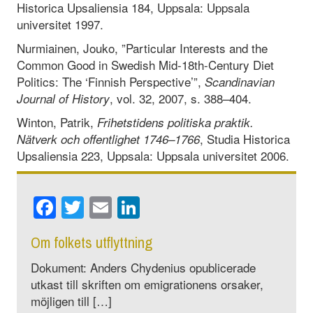
Historica Upsaliensia 184, Uppsala: Uppsala
universitet 1997.
Nurmiainen, Jouko, ”Particular Interests and the
Common Good in Swedish Mid-18th-Century Diet
Politics: The ‘Finnish Perspective’”,
Scandinavian
, vol. 32, 2007, s. 388–404.
Journal of History
Winton, Patrik,
Frihetstidens politiska praktik.
, Studia Historica
Nä
tverk och offentlighet 1746
–
1766
Upsaliensia 223, Uppsala: Uppsala universitet 2006.
Facebook
Twitter
Email
LinkedIn
Om folkets utflyttning
Dokument: Anders Chydenius opublicerade
utkast till skriften om emigrationens orsaker,
möjligen till […]