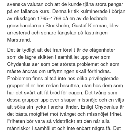
svenska valutan och att de kunde tjäna stora pengar
på en fallande kurs. Denna kritik kulminerade i början
av riksdagen 1765–1766 då en av de ledande
grosshandlarna i Stockholm, Gustaf Kierman, blev
arresterad och senare fängslad på fästningen
Marstrand.
Det är tydligt att det framförallt är de olägenheter
som de lägre skikten i samhället upplever som
Chydenius ser som det största problemet och som
måste ändras om utflyttningen skall förhindras.
Problemen finns alltså inte hos olika privilegierade
grupper eller hos redan besuttna, utan hos dem som
har det svårt att få bröd för dagen. Det tvång som
dessa grupper upplever skapar missnöje och en vilja
att söka sin lycka i andra länder. Enligt Chydenius är
det bästa motgiftet mot tvånget och missnöjet frihet.
Friheten bör vara så vidsträckt att den når alla
människor i samhället och inte enbart några få. Det