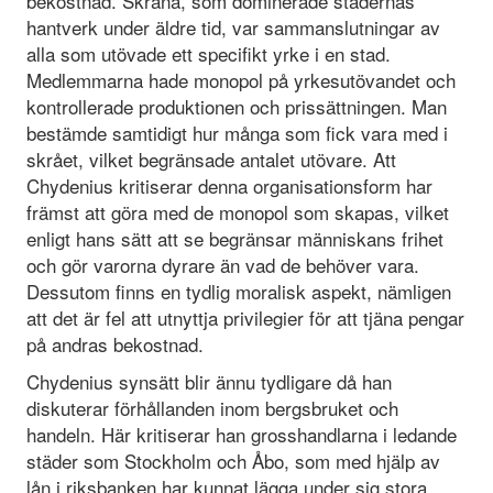
bekostnad. Skråna, som dominerade städernas
hantverk under äldre tid, var sammanslutningar av
alla som utövade ett specifikt yrke i en stad.
Medlemmarna hade monopol på yrkesutövandet och
kontrollerade produktionen och prissättningen. Man
bestämde samtidigt hur många som fick vara med i
skrået, vilket begränsade antalet utövare. Att
Chydenius kritiserar denna organisationsform har
främst att göra med de monopol som skapas, vilket
enligt hans sätt att se begränsar människans frihet
och gör varorna dyrare än vad de behöver vara.
Dessutom finns en tydlig moralisk aspekt, nämligen
att det är fel att utnyttja privilegier för att tjäna pengar
på andras bekostnad.
Chydenius synsätt blir ännu tydligare då han
diskuterar förhållanden inom bergsbruket och
handeln. Här kritiserar han grosshandlarna i ledande
städer som Stockholm och Åbo, som med hjälp av
lån i riksbanken har kunnat lägga under sig stora