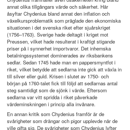
annat olika tillgångars värde och säkerhet. Här
åsyftar Chydenius bland annat den inflation och
växelkursproblematik som präglade den ekonomiska
situationen i det svenska riket efter sjuårskriget
(1756–1763). Sverige hade deltagit i kriget mot
Preussen, vilket hade resulterat i kraftigt stigande
priser på i synnerhet importvaror. Det inhemska
betalningssystemet dominerades av riksbankens
sedlar. Sedan 1745 hade man en pappersmyntfot i
riket, vilket betydde att sedlarna inte gick att växla in
till silver eller guld. Krisen i slutet av 1750- och
början på 1760-talet fick till följd att sedlarnas antal
steg samtidigt som de sjönk i värde. Eftersom
sedlarna var vitt spridda i riket påverkade
värdeminskningen i princip alla invånare.
En annan kritik som Chydenius framför är de
svårigheter som drängar och pigor upplevde när de
ville gifta sig. De svårigheter som Chydenius lyfter