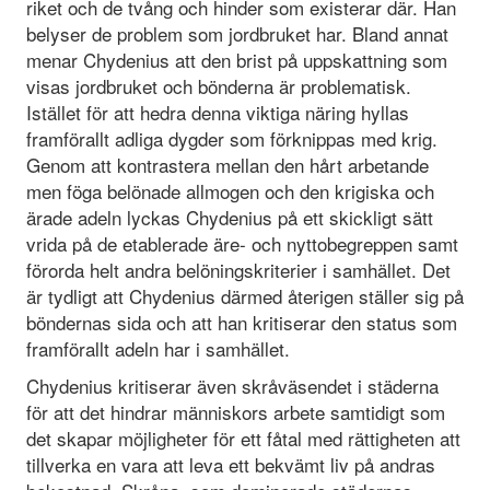
riket och de tvång och hinder som existerar där. Han
belyser de problem som jordbruket har. Bland annat
menar Chydenius att den brist på uppskattning som
visas jordbruket och bönderna är problematisk.
Istället för att hedra denna viktiga näring hyllas
framförallt adliga dygder som förknippas med krig.
Genom att kontrastera mellan den hårt arbetande
men föga belönade allmogen och den krigiska och
ärade adeln lyckas Chydenius på ett skickligt sätt
vrida på de etablerade äre- och nyttobegreppen samt
förorda helt andra belöningskriterier i samhället. Det
är tydligt att Chydenius därmed återigen ställer sig på
böndernas sida och att han kritiserar den status som
framförallt adeln har i samhället.
Chydenius kritiserar även skråväsendet i städerna
för att det hindrar människors arbete samtidigt som
det skapar möjligheter för ett fåtal med rättigheten att
tillverka en vara att leva ett bekvämt liv på andras