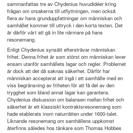
sammanfattas tre av Chydenius huvudidéer kring
frågan om orsakerna till utflyttningen, men också
flera av hans grunduppfattningar om männi­skan och
samhället kommer till uttryck i den korta texten. Det
är därför värt att gå in lite närmare på hans
resonemang.
Enligt Chydenius synsätt eftersträvar människan
frihet. Denna frihet är som störst om människan lever
ensam utanför samhällets lagar och regler. Problemet
är dock att det då saknas säkerhet. Därför har
människan accepterat att ingå i ett samhälle med en
viss begränsning av friheten för att få del av den
trygghet som bland annat lagar kan garantera.
Chydenius diskussion om balansen mellan frihet och
säkerhet är ett klassiskt kontraktsresonemang som
hade etablerats inom naturrätten under 1600-talet.
Liknande resonemang om samhällens uppkomst
återfinns således hos tänkare som Thomas Hobbes