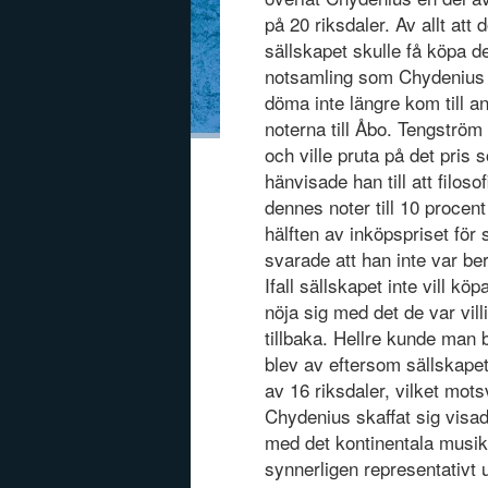
på 20 riksdaler. Av allt a
sällskapet skulle få köpa 
notsamling som Chydenius s
döma inte längre kom till
noterna till Åbo. Tengström
och ville pruta på det pris
hänvisade han till att filo
dennes noter till 10 proce
hälften av inköpspriset för 
svarade att han inte var ber
Ifall sällskapet inte vill kö
nöja sig med det de var villi
tillbaka. Hellre kunde man br
blev av eftersom sällskapet 
av 16 riksdaler, vilket mot
Chydenius skaffat sig visad
med det kontinentala musikl
synnerligen representativ