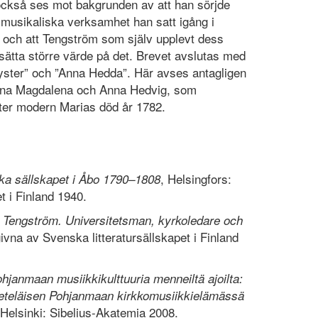
också ses mot bakgrunden av att han sörjde
 musikaliska verksamhet han satt igång i
e och att Tengström som själv upplevt dess
t sätta större värde på det. Brevet avslutas med
Syster” och ”Anna Hedda”. Här avses antagligen
ina Magdalena och Anna Hedvig, som
ter modern Marias död år 1782.
, Helsingfors:
ka sällskapet i Åbo 1790–1808
t i Finland 1940.
 Tengström.
Universitetsman, kyrkoledare och
tgivna av Svenska litteratursällskapet i Finland
hjanmaan musiikkikulttuuria menneiltä ajoilta:
ita eteläisen Pohjanmaan kirkkomusiikkielämässä
 Helsinki: Sibelius-Akatemia 2008.