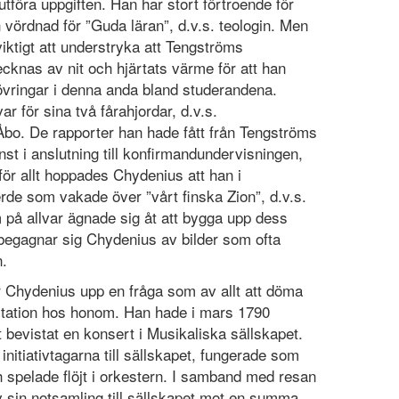
utföra uppgiften. Han har stort förtroende för
vördnad för ”Guda läran”, d.v.s. teologin. Men
iktigt att understryka att Tengströms
cknas av nit och hjärtats värme för att han
övringar i denna anda bland studerandena.
r för sina två fårahjordar, d.v.s.
 Åbo. De rapporter han hade fått från Tengströms
minst i anslutning till konfirmandundervisningen,
ör allt hoppades Chydenius att han i
rde som vakade över ”vårt finska Zion”, d.v.s.
 på allvar ägnade sig åt att bygga upp dess
 begagnar sig Chydenius av bilder som ofta
n.
r Chydenius upp en fråga som av allt att döma
ritation hos honom. Han hade i mars 1790
bevistat en konsert i Musikaliska sällskapet.
nitiativtagarna till sällskapet, fungerade som
 spelade flöjt i orkestern. I samband med resan
v sin notsamling till sällskapet mot en summa