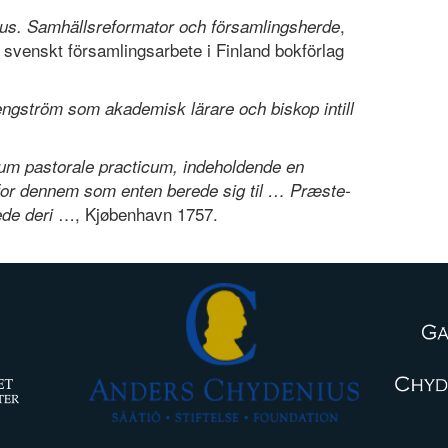
,
us. Samhällsreformator och församlingsherde
 svenskt församlingsarbete i Finland bokförlag
ngström som akademisk lärare och biskop intill
ium pastorale practicum, indeholdende en
for dennem som enten berede sig til … Præste-
…, Kjøbenhavn 1757.
ede deri