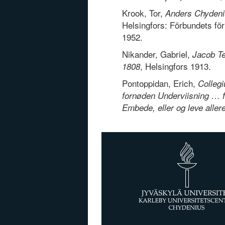
Krook, Tor,
Anders Chydeni
Helsingfors: Förbundets för
1952.
Nikander, Gabriel,
Jacob Te
, Helsingfors 1913.
1808
Pontoppidan, Erich,
Colleg
fornøden Underviisning … 
Embede, eller og leve aller