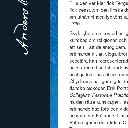
Tills den var klar fick Ten
fick dessutom den finska 
om utnämningen lyckönskade
1790.
Skyldigheterna bestod enlig
kunskap om religionen och 
att se till att de antog dem
brinnande nit att vidga å
sedelära han representerade
hans arbete i så fall sprida
andliga livet hos åhörarna d
Chydenius här gör sig till 
danske biskopen Erik Ponto
Collegium Pastorale Pract
ha den rätta kunskapen, ma
brinnande håg föra den vida
besvara sin Frälsares fråga
Petrus gjorde det i tiden. 