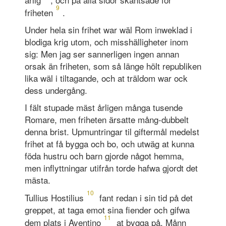
9
friheten
.
Under hela sin frihet war wäl Rom inweklad i
blodiga krig utom, och misshälligheter inom
sig: Men jag ser sannerligen ingen annan
orsak än friheten, som så länge hölt republiken
lika wäl i tiltagande, och at träldom war ock
dess undergång.
I fält stupade mäst årligen många tusende
Romare, men friheten ärsatte mång-dubbelt
denna brist. Upmuntringar til giftermål medelst
frihet at få bygga och bo, och utwäg at kunna
föda hustru och barn gjorde något hemma,
men inflyttningar utifrån torde hafwa gjordt det
mästa.
10
Tullius Hostilius
fant redan i sin tid på det
greppet, at taga emot sina fiender och gifwa
11
dem plats i Aventino
at bygga på. Månn