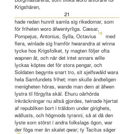
Krigshären,
21
hade redan hunnit samla sig rikedomar, som
för friheten woro äfwentyrliga. Cæsar,
19
Pompejus, Antonius, Sylla, Octavius
med
flera, winlade sig framför hwarandra at winna
tycke hos Krigsfolket, ty magten följer ofta
wapnen åt, och när det intet annars wille
lyckas köptes det för stora pengar, och
Soldaten begynte snart tro, sit sjelfswåld wara
hela Samfundets frihet; men skulle ändteligen
menigheten höras, wande man dem at äfwen
lystra til förgylta skäl. Ehuru oärhörda
inkräckningar nu altså gjordes, twinade hjertat
af republiken bort i träldom under girighets,
wällusts, och högmods tyranni, så at då den
lyste som störst i andra folkslags ögon, war
der föga mer än skalet qwar; ty Tacitus säger
20