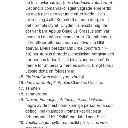
de tolv tavlornas lag (
Lex Duodecim Tabularum
).
Det andra tiomannakollegiet vägrade emellertid
att avgå när tiden var inne vilket ledde till en
folkresning 449 f.Kr. och till att man återgick till
det normala styret. Chydenius misstar sig här:
det var bara Appius Claudius Crassus som var
medlem i de båda decemvirerna. Det här ledde
till konflikter eftersom man av hävd inte tillät
återval. Livius berättar (
Ab urbe condita
3.44–
58) hur Appius åtrådde plebejflickan Verginia och
hur hennes fader till slut blev tvungen att döda
henne för att bevara hennes oskuld. Enligt Livius
utlöste detta en folkresning.
förde stafwen wäl
: styrde värdigt
den swarta Appii
: Appius Claudius Crassus
senaten
senatorerna
Cæsar, Pompejus, Antonius, Sylla, Octavius
:
några av de mest namnkunniga personerna som
deltog i maktkampen i romarriket det sista
århundradet f.Kr. ”Sylla” mer känd som Sulla.
Tacitus säger
: syftar sannolikt på Tacitus verk
Annales
1:2.