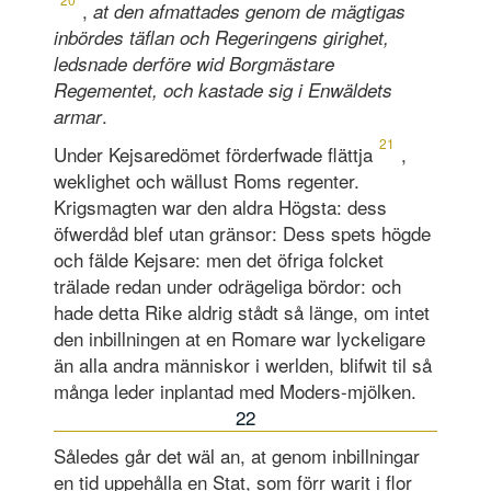
,
at den afmattades genom de mägtigas
inbördes täflan och Regeringens girighet,
ledsnade derföre wid Borgmästare
Regementet, och kastade sig i Enwä
ldets
.
armar
21
Under Kejsaredömet förderfwade flättja
,
weklighet och wällust Roms regenter.
Krigsmagten war den aldra Högsta: dess
öfwerdåd blef utan gränsor: Dess spets högde
och fälde Kejsare: men det öfriga folcket
trälade redan under odrägeliga bördor: och
hade detta Rike aldrig stådt så länge, om intet
den inbillningen at en Romare war lyckeligare
än alla andra männi­skor i werlden, blifwit til så
många leder inplantad med Moders-mjölken.
22
Således går det wäl an, at genom inbillningar
en tid uppehålla en Stat, som förr warit i flor