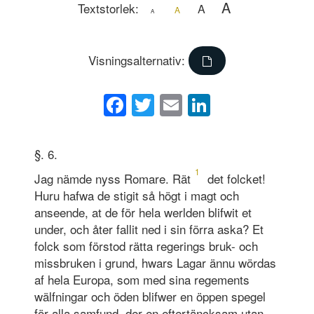
A
Textstorlek:
A
A
A
Visningsalternativ:
Facebook
Twitter
Email
LinkedIn
§. 6.
1
Jag nämde nyss Romare. Rät
det folcket!
Huru hafwa de stigit så högt i magt och
anseende, at de för hela werlden blifwit et
under, och åter fallit ned i sin förra aska? Et
folck som förstod rätta regerings bruk- och
missbruken i grund, hwars Lagar ännu wördas
af hela Europa, som med sina regements
wälfningar och öden blifwer en öppen spegel
för alla samfund, der en eftertäncksam utan