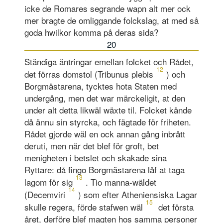
icke de Romares segrande wapn alt mer ock
mer bragte de omliggande folckslag, at med så
goda hwilkor komma på deras sida?
20
Ständiga äntringar emellan folcket och Rådet,
12
det förras domstol (Tribunus plebis
) och
Borgmästarena, tycktes hota Staten med
undergång, men det war märckeligit, at den
under alt detta likwäl wäxte til. Folcket kände
då ännu sin styrcka, och fägtade för friheten.
Rådet gjorde wäl en ock annan gång inbrått
deruti, men när det blef för groft, bet
menigheten i betslet och skakade sina
Ryttare: då fingo Borgmästarena låf at taga
13
lagom för sig
. Tio manna-wäldet
14
(Decemviri
) som efter Atheniensiska Lagar
15
skulle regera, förde stafwen wäl
det första
året, derföre blef magten hos samma personer