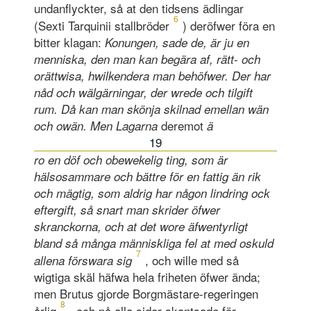
undanflyckter, så at den tidsens ädlingar
6
(Sexti Tarquinii stallbröder
) deröfwer föra en
bitter klagan:
Konungen, sade de, är ju en
menniska, den man kan begära af, rätt- och
orättwisa, hwilkendera man behöfwer. Der har
nåd och wälgä
rningar, der wrede o
ch tilgift
rum. Då kan man skönja skilnad emellan wän
deremot
och owä
n. Men Lagarna
ä
19
ro en döf och obewekelig ting, som är
hälsosammare och bättre för en fattig än rik
och mägtig, som aldrig har någon lindring ock
eftergift, så snart man skrider öfwer
skranckorna, och at det wore äfwentyrligt
bland så många människliga fel at med oskuld
7
, och wille med så
allena fö
rswara sig
wigtiga skäl häfwa hela friheten öfwer ända;
men Brutus gjorde Borgmästare-regeringen
8
årlig
, och på alla sidor skantsade för