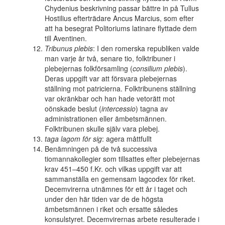
Chydenius beskrivning passar bättre in på Tullus
Hostilius efterträdare Ancus Marcius, som efter
att ha besegrat Politoriums latinare flyttade dem
till Aventinen.
Tribunus plebis
: I den romerska republiken valde
man varje år två, senare tio, folktribuner i
plebejernas folkförsamling (
consilium plebis
).
Deras uppgift var att försvara plebejernas
ställning mot patricierna. Folktribunens ställning
var okränkbar och han hade vetorätt mot
oönskade beslut (
intercessio
) tagna av
administrationen eller ämbetsmännen.
Folktribunen skulle själv vara plebej.
taga lagom för sig
: agera måttfullt
Benämningen på de två successiva
tiomannakollegier som tillsattes efter plebejernas
krav 451–450 f.Kr. och vilkas uppgift var att
sammanställa en gemensam lagcodex för riket.
Decemvirerna utnämnes för ett år i taget och
under den här tiden var de de högsta
ämbetsmännen i riket och ersatte således
konsulstyret. Decemvirernas arbete resulterade i