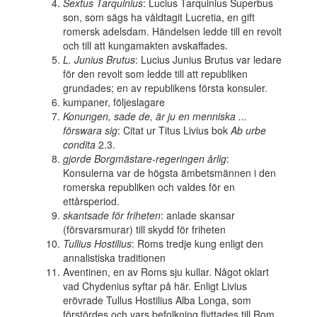
Sextus Tarquinius
: Lucius Tarquinius Superbus
son, som sägs ha våldtagit Lucretia, en gift
romersk adelsdam. Händelsen ledde till en revolt
och till att kungamakten avskaffades.
L. Junius Brutus
: Lucius Junius Brutus var ledare
för den revolt som ledde till att republiken
grundades; en av republikens första konsuler.
kumpaner, följeslagare
Konungen, sade de, är ju en menniska ...
förswara sig
: Citat ur Titus Livius bok
Ab urbe
condita
2.3.
gjorde Borgmästare-regeringen årlig
:
Konsulerna var de högsta ämbetsmännen i den
romerska republiken och valdes för en
ettårsperiod.
skantsade för friheten
: anlade skansar
(försvarsmurar) till skydd för friheten
Tullius Hostilius
: Roms tredje kung enligt den
annalistiska traditionen
Aventinen, en av Roms sju kullar. Något oklart
vad Chydenius syftar på här. Enligt Livius
erövrade Tullus Hostilius Alba Longa, som
förstördes och vars befolkning flyttades till Rom.