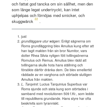
och fattat god tancka om sin sällhet, men den
som länge legat undertryckt, kan intet
uphjelpas och förnöjas med smicker, och
22
skuggwärck
.
just
grundläggare utur wägen
: Enligt sägnerna om
Roms grundläggning blev Amulius kung efter att
han tagit makten från sin bror Numitor, vars
dotter Rhea Silvia nyligen fött tvilling­sönerna
Romulus och Remus. Amulius blev rädd att
tvillingarna skulle hota hans ställning och
försökte därför dränka dem. De blev emellertid
räddade av en varghona och störtade slutligen
Amulius från makten.
L. Tarqvinii
: Lucius Tarquinius Superbus var
Roms sjunde och sista kung som störtades i
samband med revolutionen 509 f.Kr., som ledde
till republikens grundande. Hans styre har ofta
beskrivits som tyranniskt.