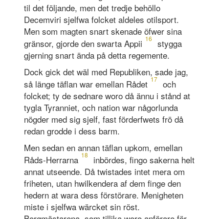
til det följande, men det tredje behöllo
Decemviri sjelfwa folcket aldeles otilsport.
Men som magten snart skenade öfwer sina
16
gränsor, gjorde den swarta Appii
stygga
gjerning snart ända på detta regemente.
Dock gick det wäl med Republiken, sade jag,
17
så länge täflan war emellan Rådet
och
folcket; ty de sednare woro då ännu i stånd at
tygla Tyranniet, och nation war någorlunda
nögder med sig sjelf, fast förderfwets frö då
redan grodde i dess barm.
Men sedan en annan täflan upkom, emellan
18
Råds-Herrarna
inbördes, fingo sakerna helt
annat utseende. Då twistades intet mera om
friheten, utan hwilkendera af dem finge den
hedern at wara dess förstörare. Menigheten
miste i sjelfwa wärcket sin röst.
Borgmästarena, som tillika woro anförare för