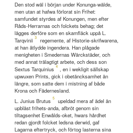
Den stod wäl i början under Konunga-wälde,
men utan at hafwa förlorat sin Frihet:
samfundet styrdes af Konungen, men efter
Råds-Herrarnas och folckets behag; det
lägges derföre som en skamfläck uppå L.
3
Tarqvinii
regemente, af Historie-skrifwarena,
at han åtlydde ingendera. Han plågade
menigheten i Smedernas Wärckstäder, och
med annat trälagtigt arbete, och dess son
4
Sextus Tarquinius
, en i wekligit sällskap
upwuxen Prints, gick i obetäncksamhet än
längre, som satte dem i mistning af både
Krona och Fädernesland.
5
L. Junius Brutus
upeldad mera af ädel än
upbläst frihets-anda, afbröt genom sin
tiltagsenhet Enwålds-oket, hwars hårdhet
redan gjordt folcket ledsna derwid, gaf
Lagarna eftertryck, och förtog lasterna sina