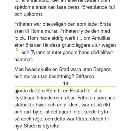
spådoms anda kan läsa deras förestående fall
och upkomst.
Friheten war onekeligen den som lade första
sten til Roms murar. Friheten fylde den med
folck. Rom hade aldrig warit til, om Amullius
efter önskan fåt dess grundläggare utur wägen
2
och Tyranniet intet genom hans död blifwit
hämmat.
Men hwad skulle en Stad wara utan Borgare,
och murar utan besättning? Stiftaren
18
gjorde derföre Rom til en Fristad för alla
flyktingar, lidande och trälar. Friheten som han
skänckte hwar och en af dem, war et så rikt
och rart byte, at deltagare intet kunde tryta i
så ädelt nöje, och detta war första steget til
nya Stadens styrcka.