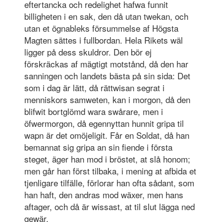
eftertancka och redelighet hafwa funnit
billigheten i en sak, den då utan twekan, och
utan et ögnableks försummelse af Högsta
Magten sättes i fullbordan. Hela Rikets wäl
ligger på dess skuldror. Den bör ej
förskräckas af mägtigt motstånd, då den har
sanningen och landets bästa på sin sida: Det
som i dag är lätt, då rättwisan segrat i
menniskors samweten, kan i morgon, då den
blifwit bortglömd wara swårare, men i
öfwermorgon, då egennyttan hunnit gripa til
wapn är det omöjeligit. Får en Soldat, då han
bemannat sig gripa an sin fiende i första
steget, äger han mod i bröstet, at slå honom;
men går han först tilbaka, i mening at afbida et
tjenligare tilfälle, förlorar han ofta sådant, som
han haft, den andras mod wäxer, men hans
aftager, och då är wissast, at til slut lägga ned
gewär.