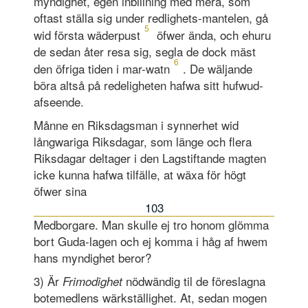
myndighet, egen inbillning med mera, som
oftast ställa sig under redlighets-mantelen, gå
5
wid första wäderpust
öfwer ända, och ehuru
de sedan åter resa sig, segla de dock mäst
6
den öfriga tiden i mar-watn
. De wäljande
böra altså på redeligheten hafwa sitt hufwud-
afseende.
Månne en Riksdagsman i synnerhet wid
långwariga Riksdagar, som länge och flera
Riksdagar deltager i den Lagstiftande magten
icke kunna hafwa tilfälle, at wäxa för högt
öfwer sina
103
Medborgare. Man skulle ej tro honom glömma
bort Guda-lagen och ej komma i håg af hwem
hans myndighet beror?
3) Är
nödwändig til de föreslagna
Frimodighet
botemedlens wärkställighet. At, sedan mogen