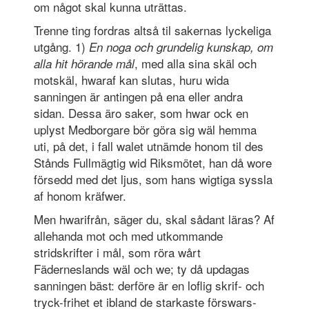
om något skal kunna uträttas.
Trenne ting fordras altså til sakernas lyckeliga
utgång. 1)
En noga och grundelig kunskap, om
, med alla sina skäl och
alla hit hörande må
l
motskäl, hwaraf kan slutas, huru wida
sanningen är antingen på ena eller andra
sidan. Dessa äro saker, som hwar ock en
uplyst Medborgare bör göra sig wäl hemma
uti, på det, i fall walet utnämde honom til des
Stånds Fullmägtig wid Riksmötet, han då wore
försedd med det ljus, som hans wigtiga syssla
af honom kräfwer.
Men hwarifrån, säger du, skal sådant läras? Af
allehanda mot och med utkommande
stridskrifter i mål, som röra wårt
Fäderneslands wäl och we; ty då updagas
sanningen bäst: derföre är en loflig skrif- och
tryck-frihet et ibland de starkaste förswars-