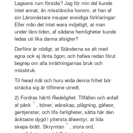
Lagsens rum förstås? Jag för min del kunde
intet annat, än misstäncka honom, at han af
sin Läromästare insuper ensidiga förklaringar:
Eller mån det intet wara möjeligit, at man
under läro-tiden, af sådana hemligheter kunde
ledas uti lika danna afsigter?
Derföre är nödigt, at Ständerna se alt med
egna ock ej lånta ögon; och hafwa redan förut
begrep om alla inrättningarnas bruk och
missbruk.
Til hwad mål och huru wida denna frihet bör
sträcka sig är tilförene utredt.
2) Fordras härtil
. Tilfällen och anfall
Redelighet
3
af påck
, böner, wänskap, plägning, gåfwor,
gentjenster, och lifs-farligheter, sätta här den
äcktaste dygd i yttersta äfwentyr, at lida
4
skeps-brått. Skrymtan
, stora ord,