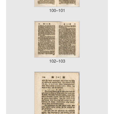
100–101
102–103