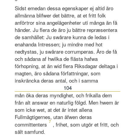
Sidst emedan dessa egenskaper ej altid äro
allmänna blifwer det bättre, at et fritt folk
anförtror sina angelägenheter uti många än få
händer. Ju flera de äro ju bättre repræsentera
de samhället: Ju swårare kunna de ledas i
enahanda Intressen; ju mindre med hot
nedtystas, ju swårare corrumperas. Äro de få
och sådana af hwilka de flästa hafwa
förhopning, at än wid flera Riksdagar deltaga i
magten, äro sådana författningar, som
inskräncka deras antal, och i samma
104
mån öka deras myndighet, och frikalla dem
från alt answar en naturlig fölgd. Men hwem är
som icke wet, at det är intet allena
Fullmägtigernes, utan äfwen deras
7
committenters
, frihet, som utgör et fritt, och
sält samfund.