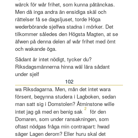
wärck för wår frihet, som kunna påtänckas.
Men då inga andra än ensidiga skäl och
rättelser få se dagsljuset, torde Höga
wederbörande sjelfwa stadna i mörker. Det
tilkommer således den Högsta Magten, at se
äfwen på denna delen af wår frihet med ömt
och wakande öga.
Sådant är intet nödigt, tycker du?
Riksdagsmännerna hinna wäl lära sådant
under sjelf
102
wa Riksdagarna. Men, mån det intet wara
försent, begynna studera i Lagboken, sedan
man satt sig i Domstolen? Åtminstone wille
2
intet jag gå med en benig sak
för den
Domaren, som under ransakningen, som
oftast nödgas fråga min contrapart: hwad
säger Lagen derom? Eller huru skal det