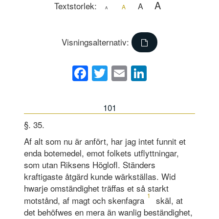
A
Textstorlek:
A
A
A
Visningsalternativ:
Facebook
Twitter
Email
LinkedIn
101
§. 35.
Af alt som nu är anfört, har jag intet funnit et
enda botemedel, emot folkets utflyttningar,
som utan Riksens Höglofl. Ständers
kraftigaste åtgärd kunde wärkställas. Wid
hwarje omständighet träffas et så starkt
1
motstånd, af magt och skenfagra
skäl, at
det behöfwes en mera än wanlig beständighet,