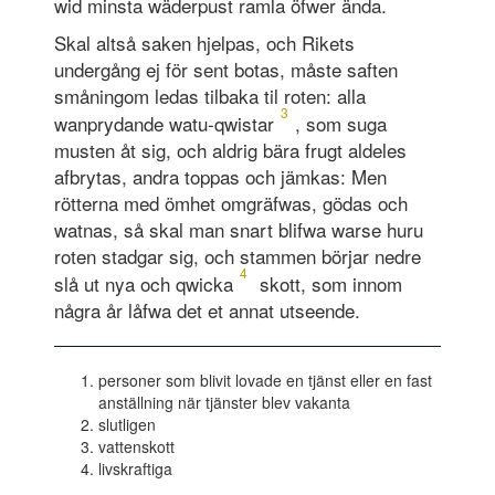
wid minsta wäderpust ramla öfwer ända.
Skal altså saken hjelpas, och Rikets
undergång ej för sent botas, måste saften
småningom ledas tilbaka til roten: alla
3
wanprydande watu-qwistar
, som suga
musten åt sig, och aldrig bära frugt aldeles
afbrytas, andra toppas och jämkas: Men
rötterna med ömhet omgräfwas, gödas och
watnas, så skal man snart blifwa warse huru
roten stadgar sig, och stammen börjar nedre
4
slå ut nya och qwicka
skott, som innom
några år låfwa det et annat utseende.
personer som blivit lovade en tjänst eller en fast
anställning när tjänster blev vakanta
slutligen
vattenskott
livskraftiga