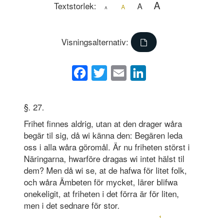
A
Textstorlek:
A
A
A
Visningsalternativ:
Facebook
Twitter
Email
LinkedIn
§. 27.
Frihet finnes aldrig, utan at den drager wåra
begär til sig, då wi känna den: Begären leda
oss i alla wåra göromål. Är nu friheten störst i
Näringarna, hwarföre dragas wi intet hälst til
dem? Men då wi se, at de hafwa för litet folk,
och wåra Ämbeten för mycket, lärer blifwa
onekeligit, at friheten i det förra är för liten,
men i det sednare för stor.
1