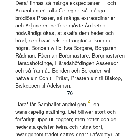
Deraf finnas så många exspectanter
och
Auscultanter i alla Collegier, så många
brödlösa Präster, så många extraordinarier
och Adjuncter: derföre måste Ämbeten
nödwändigt ökas, at skaffa dem heder och
bröd, och hwar ock en trängtar at komma
högre. Bonden wil blifwa Borgare, Borgaren
Rådman, Rådman Borgmästare, Borgmästaren
Häradshöfdinge, Häradshöfdingen Assessor
och så fram åt. Bonden och Borgaren wil
hafwa sin Son til Präst, Prästen sin til Biskop,
Biskoppen til Adelsman.
76
2
Häraf får Samhället ändteligen
en
wanskapelig ställning. Det blifwer stort och
förfärligt uppe uti toppen; men rötter och de
nedersta qwistar twina och rutna bort,
hwarigenom trädet sättes snart i äfwentyr, at