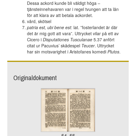
Dessa ackord kunde bli väldigt höga –
tjänsteinnehavaren var i regel tvungen att ta lån
för att klara av att betala ackordet.
vård, skötsel
patria est, ubi bene est
: lat. ”fosterlandet är där
det är mig gott att vara”. Uttrycket vilar på ett av
Cicero i
Disputationes Tusculanae
5.37 anfört
citat ur Pacuvius’ skådespel
Teucer
. Uttrycket
har sin motsvarighet i Aristofanes komedi
Plutos
.
Originaldokument
54–55