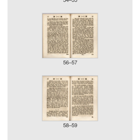
56–57
58–59