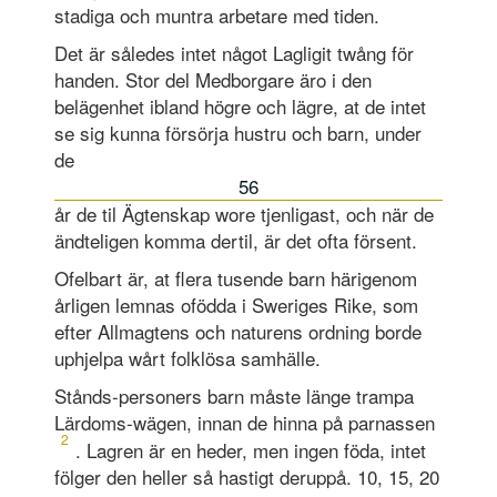
stadiga och muntra arbetare med tiden.
Det är således intet något Lagligit twång för
handen. Stor del Medborgare äro i den
belägenhet ibland högre och lägre, at de intet
se sig kunna försörja hustru och barn, under
de
56
år de til Ägtenskap wore tjenligast, och när de
ändteligen komma dertil, är det ofta försent.
Ofelbart är, at flera tusende barn härigenom
årligen lemnas ofödda i Sweriges Rike, som
efter Allmagtens och naturens ordning borde
uphjelpa wårt folklösa samhälle.
Stånds-personers barn måste länge trampa
Lärdoms-wägen, innan de hinna på parnassen
2
. Lagren är en heder, men ingen föda, intet
fölger den heller så hastigt deruppå. 10, 15, 20