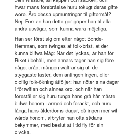
hwar mans förebråelse huru tokugt deras gifte
wore. Äro dessa upmuntringar til giftermål?
Nej. Förr än han detta gör griper han til alla
andra utwägar, som kunna wara möjeliga.
Han ser först sig om efter något Bonde-
Hemman, som twingas af folk-brist, at der
kunna blifwa Måg: När det lyckas, är han för
Riket i behåll, men annars tager han sig före
något oråd; mången wältrar sig uti de
styggaste laster, dem antingen ingen, eller
oloflig folk-ökning åtföljer: han nöter sina dagar
i förtwiflan och sinnes oro, och när han
föreställer sig huru tunga hans grå hår måste
blifwa honom i armod och förackt, och huru
långa hans ålderdoms-dagar, då ingen mer wil
wårda honom, afbryter han ofta sådana
bekymmer, med beslut at i tid fly för sin
olycka.