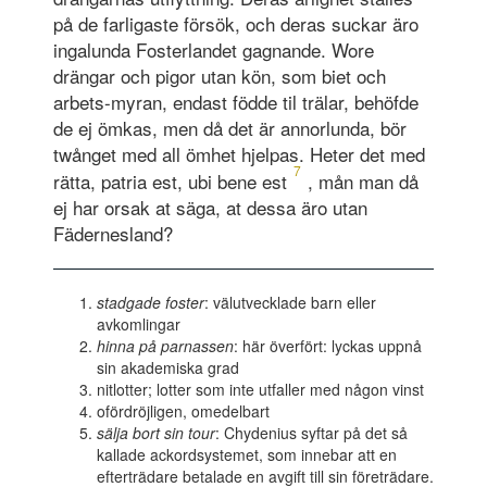
på de farligaste försök, och deras suckar äro
ingalunda Fosterlandet gagnande. Wore
drängar och pigor utan kön, som biet och
arbets-myran, endast födde til trälar, behöfde
de ej ömkas, men då det är annorlunda, bör
twånget med all ömhet hjelpas. Heter det med
7
rätta, patria est, ubi bene est
, mån man då
ej har orsak at säga, at dessa äro utan
Fädernesland?
stadgade foster
: välutvecklade barn eller
avkomlingar
hinna på parnassen
: här överfört: lyckas uppnå
sin akademiska grad
nitlotter; lotter som inte utfaller med någon vinst
ofördröjligen, omedelbart
sälja bort sin tour
: Chydenius syftar på det så
kallade ackordsystemet, som innebar att en
efterträdare betalade en avgift till sin företrädare.