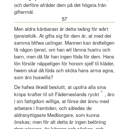
och derföre afråder dem på det högsta från
giftermål.
57
Men aldra känbarast är detta twång för wårt
tjenstefolk. At gifta sig för dem är, at med det
samma blifwa uslingar. Mannen kan ändteligen
få någon tjenst, om han wil lämna hustru och
barn, men då får han ingen föda för dem. Hans
lön förslår näppeligen för honom sjelf til kläder,
hwem skal då föda och sköta hans arma egna,
som äro huswilla?
De hafwa likwäl beslutit, at upofra alla sina
6
krops krafter til sit Fäderneslands ryckt
, äro
i sin fattigdom williga, at förse det ännu med
arbetare i framtiden, och således de
aldranyttigaste Medborgare, som kunna
önskas; men för alt detta är ingen belöning
dem wissare, än käppen och säcken, och