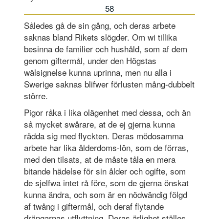
58
Således gå de sin gång, och deras arbete
saknas bland Rikets slögder. Om wi tillika
besinna de familier och hushåld, som af dem
genom giftermål, under den Högstas
wälsignelse kunna uprinna, men nu alla i
Swerige saknas blifwer förlusten mång-dubbelt
större.
Pigor råka i lika olägenhet med dessa, och än
så mycket swårare, at de ej gjerna kunna
rädda sig med flyckten. Deras mödosamma
arbete har lika ålderdoms-lön, som de förras,
med den tilsats, at de måste tåla en mera
bitande hädelse för sin ålder och ogifte, som
de sjelfwa intet rå före, som de gjerna önskat
kunna ändra, och som är en nödwändig fölgd
af twång i giftermål, och deraf flytande
drängarnas utflyttning. Deras ärlighet ställes