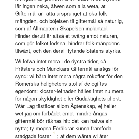
lär ingen neka, äfwen som alla weta, at
Giftermål är rätta ursprunget at öka folk-
mängden, och böjelsen til giftermål så naturlig,
som af Allmagten i Skapelsen inplantad.
Hinder deruti är altså et twång emot naturen,
som gör folket ledsna, hindrar folk-mängdens
tilwäxt, och den deraf flytande Statens styrka.
Wi lefwa intet mera i de dystra tider, då
Prästers och Munckars Giftermål ansågs för
synd: wi bära intet mera några rökoffer för den
Romerska helighetens stol af de ogiftas
egendom: kloster-lefnaden hålles intet nu mera
för någon skyldighet eller Gudaktighets plickt.
Wår Lag tilstäder allom Ägtenskap, ej heller
wet jag om förbådet emot mindre-årigas
giftermål bör räknas hit: det kan hafwa sin
nytta; ty mogna Föräldrar kunna framföda
1
stadgade foster
; af dem wänta wi åter