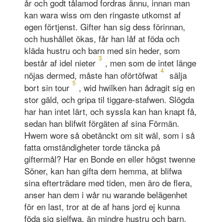
år och godt tålamod fordras ännu, innan man
kan wara wiss om den ringaste utkomst af
egen förtjenst. Gifter han sig dess förinnan,
och hushållet ökas, får han låf at föda och
kläda hustru och barn med sin heder, som
3
består af idel nieter
, men som de intet länge
4
nöjas dermed, måste han oförtöfwat
sälja
5
bort sin tour
, wid hwilken han ådragit sig en
stor gäld, och gripa til tiggare-stafwen. Slögda
har han intet lärt, och syssla kan han knapt få,
sedan han blifwit förgäten af sina Förmän.
Hwem wore så obetänckt om sit wäl, som i så
fatta omständigheter torde täncka på
giftermål? Har en Bonde en eller högst twenne
Söner, kan han gifta dem hemma, at blifwa
sina efterträdare med tiden, men äro de flera,
anser han dem i wår nu warande belägenhet
för en last, tror at de af hans jord ej kunna
föda sig sjelfwa, än mindre hustru och barn,