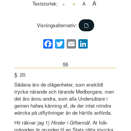
A
Textstorlek:
A
A
A
Visningsalternativ:
Facebook
Twitter
Email
LinkedIn
55
§. 20.
Sådana äro de olägenheter, som enskildt
trycka närande och tärande Medborgare, men
det äro ännu andra, som alla Undersåtare i
gemen hafwa känning af, de der intet mindre
wärcka på utflyttningar än de härtils anförda.
Hit räknar jag 1)
. At folk-
Hinder i Giftermå
l
mängden är grunden til en Stats rätta styrcka