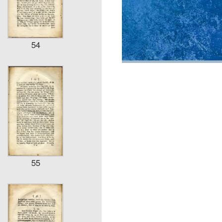
54
55