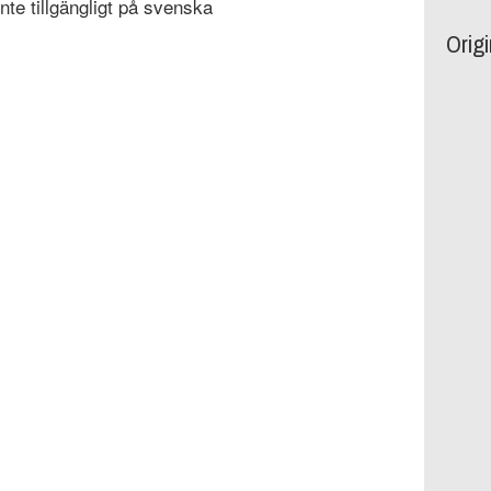
inte tillgängligt på svenska
Orig