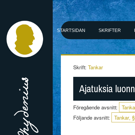
STARTSIDAN
SKRIFTER
Skrift:
Tankar
Ajatuksia luonno
Föregående avsnitt:
Tanka
Följande avsnitt:
Tankar, §