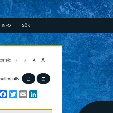
INFO
SÖK
A
torlek:
A
A
A
salternativ:
Facebook
Twitter
Email
LinkedIn