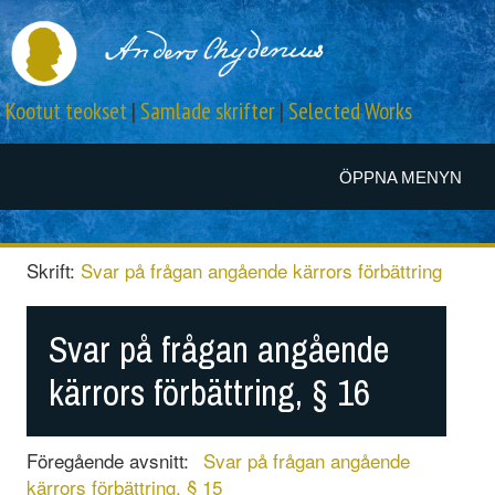
Kootut teokset
|
Samlade skrifter
|
Selected Works
ÖPPNA MENYN
Skrift:
Svar på frågan angående kärrors förbättring
Svar på frågan angående
kärrors förbättring, § 16
Föregående avsnitt:
Svar på frågan angående
kärrors förbättring, § 15