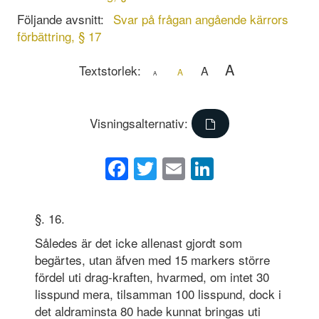
Följande avsnitt:
Svar på frågan angående kärrors
förbättring, § 17
A
Textstorlek:
A
A
A
Visningsalternativ:
Facebook
Twitter
Email
LinkedIn
§. 16.
Således är det icke allenast gjordt som
begärtes, utan äfven med 15 markers större
fördel uti drag-kraften, hvarmed, om intet 30
lisspund mera, tilsamman 100 lisspund, dock i
det aldraminsta 80 hade kunnat bringas uti