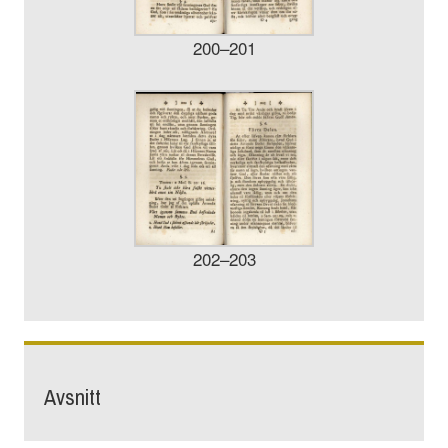
200–201
202–203
Avsnitt