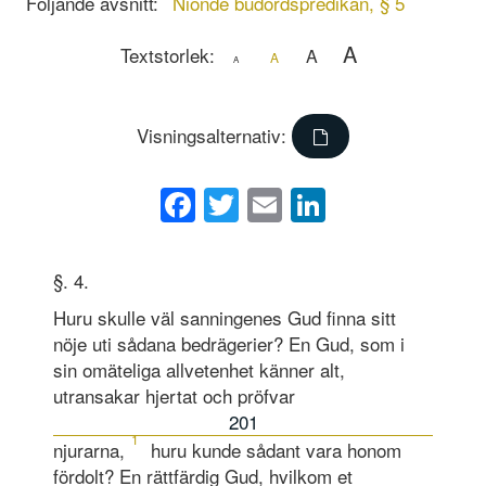
Följande avsnitt:
Nionde budordspredikan, § 5
A
Textstorlek:
A
A
A
Visningsalternativ:
Facebook
Twitter
Email
LinkedIn
§. 4.
Huru skulle väl sanningenes Gud finna sitt
nöje uti sådana bedrägerier? En Gud, som i
sin omäteliga allvetenhet känner alt,
utransakar hjertat och pröfvar
201
1
njurarna,
huru kunde sådant vara honom
fördolt? En rättfärdig Gud, hvilkom et