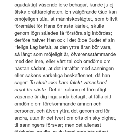
ogudaktigt väsende icke behagar, kunde ju ej
älska orättfärdigheten. En välgörande Gud kan
omöjeligen tåla, at människoslägtet, som blifvit
föremålet för Hans ömaste kärlek, skulle
genom lögn således få förstöra sig inbördes;
derföre hafver Han ock i det 8:de Budet af sin
Heliga Lag befalt, at den yttre äran bör vara,
så långt som möjeligit är, öfverensstämmande
med den inre, eller vårt tal och omdöme om
nästan sådant, at det inträffar med sanningen
eller sakens värkeliga beskaffenhet, då han
säger:
Tu skalt icke bära falskt vitnesbörd
. Det är: såsom et förnuftigt
emot tin nästa
väsende är dig ingalunda betagit, at fälla ditt
omdöme om förekommande ämnen och
personer, och äfven yttra det genom ord för
andra, utan är det tvert om ofta din skyldighet,
til sanningens försvar; men det allenast
förbjuder jag dig, at du ingalunda bär något