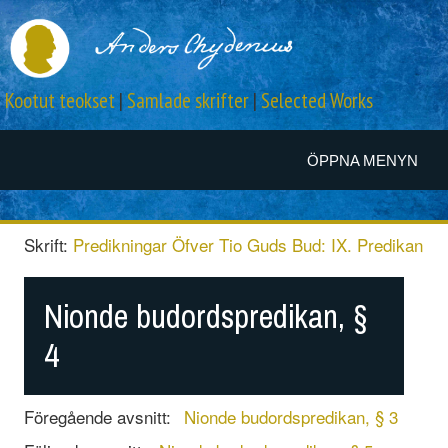
Kootut teokset
|
Samlade skrifter
|
Selected Works
ÖPPNA MENYN
Skrift:
Predikningar Öfver Tio Guds Bud: IX. Predikan
Nionde budordspredikan, §
4
Föregående avsnitt:
Nionde budordspredikan, § 3