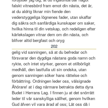
falskt vitnesbörd fram emot din nästa, det är,
at du aldrig liknar min fiende den
vederstyggeliga lögnenes fader, utan skaffar
dig säkra och sanfärdiga kunskaper om saker,
hvilka hinna til din vetskap, och redeligen efter
kärlekslagen vitnar dem om din nästa, och
blifver altid bergfast och oryg
202
gelig vid sanningen, så at du befredar och
försvarar den dygdiga nästans goda namn och
rykte, och intet styrker, genom et otilbörligit
medhåll, den lastfulla uti sin ondska, utan
genom sanningen söker hans rättelse och
förbättring. Ordningen leder oss, välsignade
Åhörare! at i dag närmare betrakta detta dyra
Budet i Herrans Lag. I finnen ju at det snörrätt
leder til vår sanskylliga sällhet, genom hvilken
Gud äfven vil vara ärad af oss; Lät oss då i