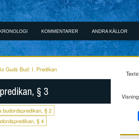
KRONOLOGI
KOMMENTARER
ANDRA KÄLLOR
io Guds Bud: I. Predikan
Texts
predikan, § 3
Visning
a budordspredikan, § 2
udordspredikan, § 4