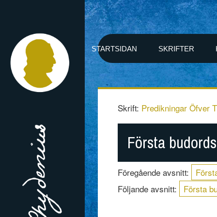
STARTSIDAN
SKRIFTER
Skrift:
Predikningar Öfver T
Första budords
Föregående avsnitt:
Först
Följande avsnitt:
Första b