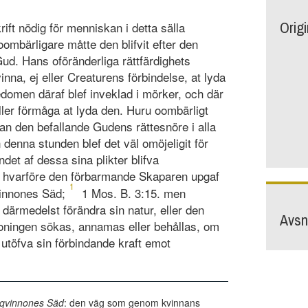
Orig
rift nödig för menniskan i detta sälla
oombärligare måtte den blifvit efter den
Gud. Hans oföränderliga rättfärdighets
inna, ej eller Creaturens förbindelse, at lyda
omen däraf blef inveklad i mörker, och där
ler förmåga at lyda den. Huru oombärligt
kan den befallande Gudens rättesnöre i alla
 denna stunden blef det väl omöjeligit för
det af dessa sina plikter blifva
, hvarföre den förbarmande Skaparen upgaf
1
innones Säd;
1 Mos. B. 3:15. men
därmedelst förändra sin natur, eller den
Avsni
soningen sökas, annamas eller behållas, om
dd utöfva sin förbindande kraft emot
qvinnones Säd
: den väg som genom kvinnans