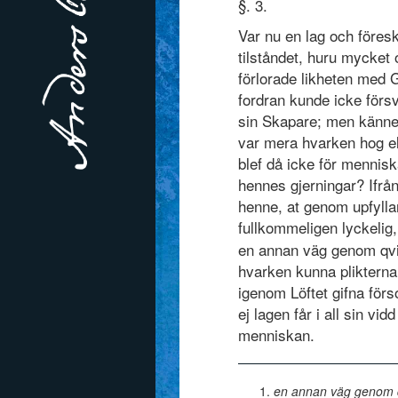
§. 3.
Var nu en lag och föresk
tilståndet, huru mycket 
förlorade likheten med 
fordran kunde icke försv
sin Skapare; men känned
var mera hvarken hog el
blef då icke för mennis
hennes gjerningar? Ifrån
henne, at genom upfyllan
fullkommeligen lyckelig
en annan väg genom qv
hvarken kunna plikterna 
igenom Löftet gifna för
ej lagen får i all sin vi
menniskan.
en annan väg genom 