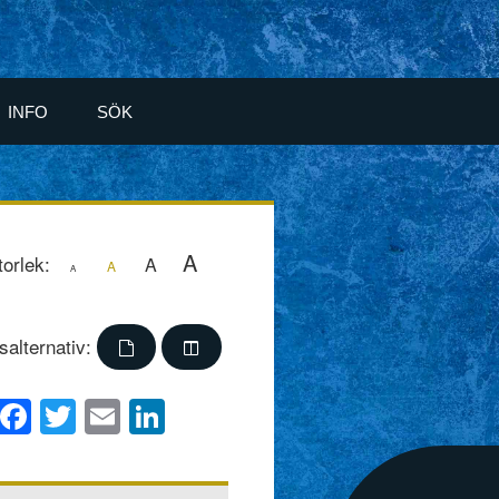
INFO
SÖK
A
torlek:
A
A
A
salternativ:
Facebook
Twitter
Email
LinkedIn