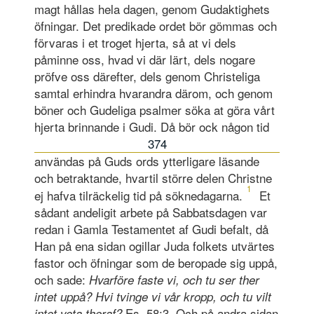
magt hållas hela dagen, genom Gudaktighets
öfningar. Det predikade ordet bör gömmas och
förvaras i et troget hjerta, så at vi dels
påminne oss, hvad vi där lärt, dels nogare
pröfve oss därefter, dels genom Christeliga
samtal erhindra hvarandra därom, och genom
böner och Gudeliga psalmer söka at göra vårt
hjerta brinnande i Gudi. Då bör ock någon tid
374
användas på Guds ords ytterligare läsande
och betraktande, hvartil större delen Christne
1
ej hafva tilräckelig tid på söknedagarna.
Et
sådant andeligit arbete på Sabbatsdagen var
redan i Gamla Testamentet af Gudi befalt, då
Han på ena sidan ogillar Juda folkets utvärtes
fastor och öfningar som de beropade sig uppå,
och sade:
Hvarföre faste vi, och tu ser ther
intet uppå? Hvi tvinge vi vår kropp, och tu vilt
Es. 58:3. Och på andra sidan
intet veta theraf?