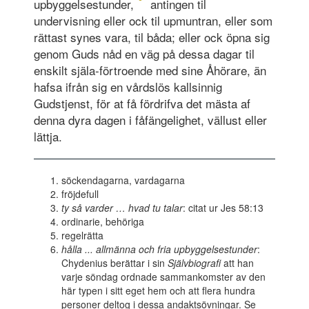
upbyggelsestunder,
antingen til
undervisning eller ock til upmuntran, eller som
rättast synes vara, til båda; eller ock öpna sig
genom Guds nåd en väg på dessa dagar til
enskilt själa-förtroende med sine Åhörare, än
hafsa ifrån sig en vårdslös kallsinnig
Gudstjenst, för at få fördrifva det mästa af
denna dyra dagen i fåfängelighet, vällust eller
lättja.
söckendagarna, vardagarna
fröjdefull
ty så varder … hvad tu talar
: citat ur Jes 58:13
ordinarie, behöriga
regelrätta
hålla ... allmänna och fria upbyggelsestunder
:
Chydenius berättar i sin
Självbiografi
att han
varje söndag ordnade sammankomster av den
här typen i sitt eget hem och att flera hundra
personer deltog i dessa andaktsövningar. Se