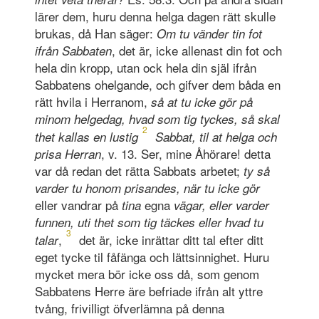
lärer dem, huru denna helga dagen rätt skulle
brukas, då Han säger:
Om tu vänder tin fot
, det är, icke allenast din fot och
ifrån Sabbaten
hela din kropp, utan ock hela din själ ifrån
Sabbatens ohelgande, och gifver dem båda en
rätt hvila i Herranom,
så at tu icke gör på
minom helgedag, hvad som tig tyckes, så skal
2
thet kallas en lustig
Sabbat, til at helga och
, v. 13. Ser, mine Åhörare! detta
prisa Herran
var då redan det rätta Sabbats arbetet;
ty så
varder tu honom prisandes, när tu icke gör
eller vandrar på
egna
tina
vägar, eller varder
funnen, uti thet som tig täckes eller hvad tu
3
,
det är, icke inrättar ditt tal efter ditt
talar
eget tycke til fåfänga och lättsinnighet. Huru
mycket mera bör icke oss då, som genom
Sabbatens Herre äre befriade ifrån alt yttre
tvång, frivilligt öfverlämna på denna