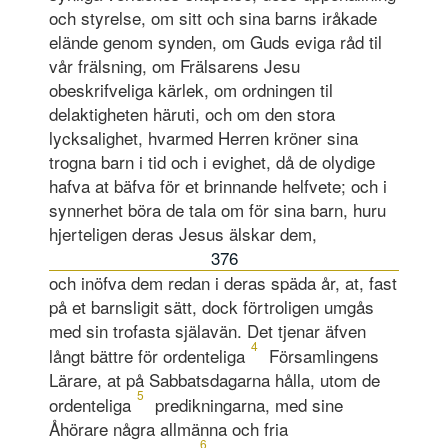
och styrelse, om sitt och sina barns iråkade
elände genom synden, om Guds eviga råd til
vår frälsning, om Frälsarens Jesu
obeskrifveliga kärlek, om ordningen til
delaktigheten häruti, och om den stora
lycksalighet, hvarmed Herren kröner sina
trogna barn i tid och i evighet, då de olydige
hafva at bäfva för et brinnande helfvete; och i
synnerhet böra de tala om för sina barn, huru
hjerteligen deras Jesus älskar dem,
376
och inöfva dem redan i deras späda år, at, fast
på et barnsligit sätt, dock förtroligen umgås
med sin trofasta själavän. Det tjenar äfven
4
långt bättre för ordenteliga
Församlingens
Lärare, at på Sabbatsdagarna hålla, utom de
5
ordenteliga
predikningarna, med sine
Åhörare några allmänna och fria
6