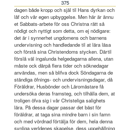
375
dagen både kropp och själ til Hans dyrkan och
låf och vår egen upbyggelse. Men här är ännu
et Sabbats-arbete för oss Christna rätt så
nödigt och nyttigt som detta, om ej nödigare:
det är i synnerhet ungdomens och barnens
undervisning och handledande til at lära läsa
och förstå sina Christendoms stycken. Därtil
förslå väl ingalunda helgedagarna allena, utan
måste ock därpå flera tider och söknedagar
användas, men så blifva dock Söndagarna de
ständiga öfnings- och undervisningsdagar, då
Föräldrar, Husbönder och Läromästare få
undersöka deras framsteg, och tilhålla dem, at
troligen öfva sig i vår Christeliga salighets
lära. På dessa dagar passar det bäst för
föräldrar, at taga sina mindre barn i sin famn
och med vördnad förtälja för dem, hela denna
synliga verldenes skapelse, dess uppehållning