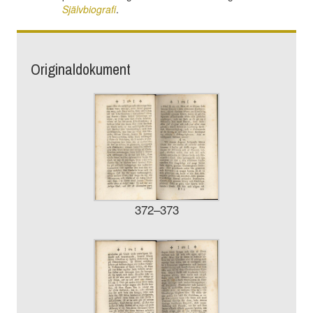
Självbiografi
.
Originaldokument
372–373