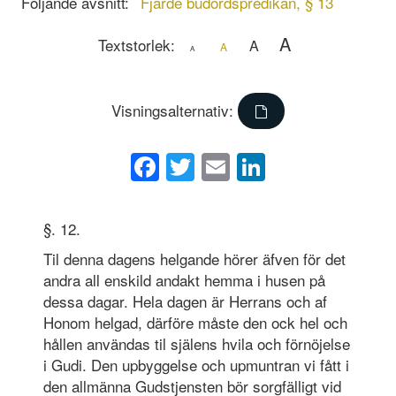
Följande avsnitt:
Fjärde budordspredikan, § 13
A
Textstorlek:
A
A
A
Visningsalternativ:
Facebook
Twitter
Email
LinkedIn
§. 12.
Til denna dagens helgande hörer äfven för det
andra all enskild andakt hemma i husen på
dessa dagar. Hela dagen är Herrans och af
Honom helgad, därföre måste den ock hel och
hållen användas til själens hvila och förnöjelse
i Gudi. Den upbyggelse och upmuntran vi fått i
den allmänna Gudstjensten bör sorgfälligt vid