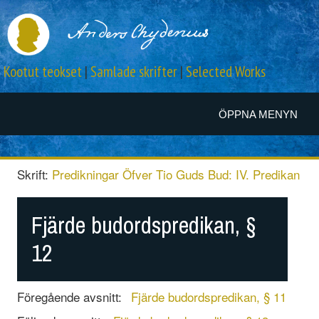
Kootut teokset
|
Samlade skrifter
|
Selected Works
ÖPPNA MENYN
Skrift:
Predikningar Öfver Tio Guds Bud: IV. Predikan
Fjärde budordspredikan, §
12
Föregående avsnitt:
Fjärde budordspredikan, § 11