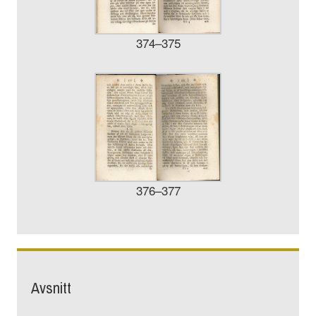
374–375
376–377
Avsnitt