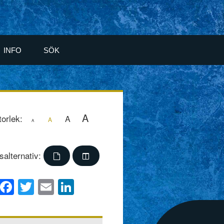
INFO
SÖK
A
torlek:
A
A
A
salternativ:
Facebook
Twitter
Email
LinkedIn