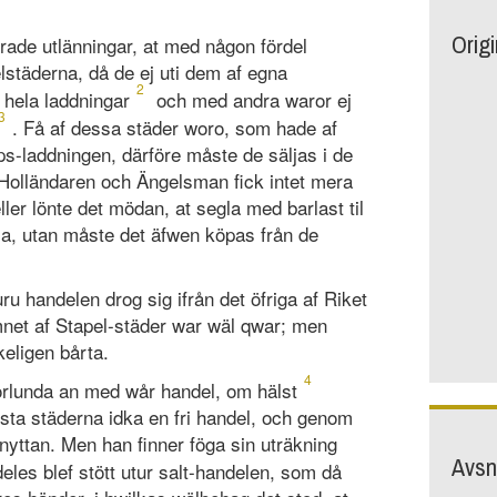
Orig
rade utlänningar, at med någon fördel
städerna, då de ej uti dem af egna
2
 hela laddningar
och med andra waror ej
3
. Få af dessa städer woro, som hade af
s-laddningen, därföre måste de säljas i de
 Holländaren och Ängelsman fick intet mera
ller lönte det mödan, at segla med barlast til
a, utan måste det äfwen köpas från de
uru handelen drog sig ifrån det öfriga af Riket
mnet af Stapel-städer war wäl qwar; men
keligen bårta.
4
orlunda an med wår handel, om hälst
örsta städerna idka en fri handel, och genom
nyttan. Men han finner föga sin uträkning
Avsni
eles blef stött utur salt-handelen, som då