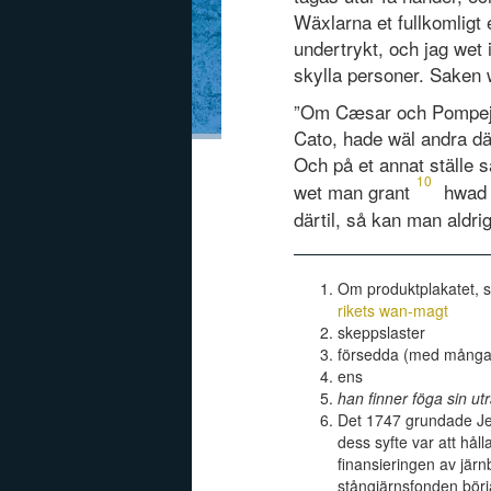
Wäxlarna et fullkomligt
undertrykt, och jag wet 
skylla personer. Saken w
”Om Cæsar och Pompeju
Cato, hade wäl andra 
Och på et annat ställe 
10
wet man grant
hwad 
därtil, så kan man aldri
Om produktplakatet, 
rikets wan-magt
skeppslaster
försedda (med många 
ens
han finner föga sin ut
Det 1747 grundade Jer
dess syfte var att hål
finansieringen av jär
stångjärnsfonden börj