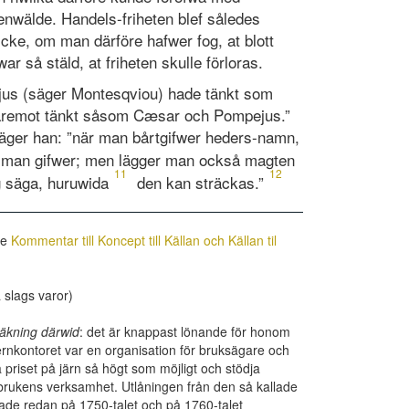
 enwälde. Handels-friheten blef således
icke, om man därföre hafwer fog, at blott
ar så stäld, at friheten skulle förloras.
s (säger Montesqviou) hade tänkt som
däremot tänkt såsom Cæsar och Pompejus.”
säger han: ”när man bårtgifwer heders-namn,
man gifwer; men lägger man också magten
11
12
g säga, huruwida
den kan sträckas.”
se
Kommentar till Koncept till Källan och Källan til
slags varor)
räkning därwid
: det är knappast lönande för honom
nkontoret var en organisation för bruksägare och
la priset på järn så högt som möjligt och stödja
nbrukens verksamhet. Utlåningen från den så kallade
ade redan på 1750-talet och på 1760-talet