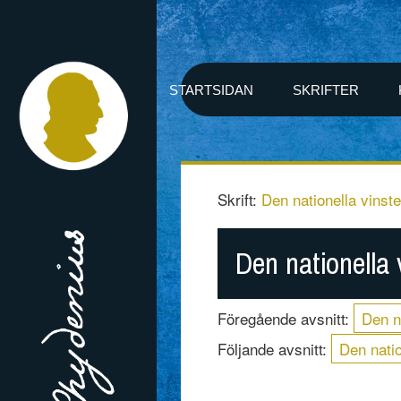
STARTSIDAN
SKRIFTER
Skrift:
Den nationella vinst
Den nationella 
Föregående avsnitt:
Den n
Följande avsnitt:
Den natio