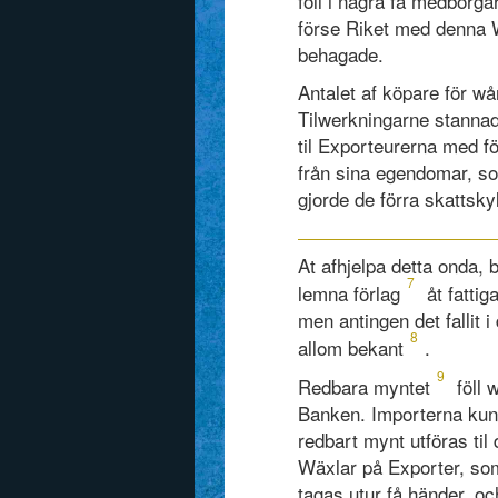
föll i några få medborga
förse Riket med denna W
behagade.
Antalet af köpare för w
Tilwerkningarne stannad
til Exporteurerna med fö
från sina egendomar, so
gjorde de förra skattsky
At afhjelpa detta onda, 
7
lemna förlag
åt fattig
men antingen det fallit i
8
allom bekant
.
9
Redbara myntet
föll 
Banken. Importerna kund
redbart mynt utföras til
Wäxlar på Exporter, so
tagas utur få händer, o