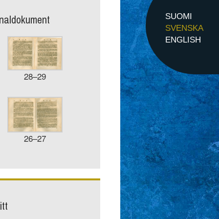
inaldokument
SUOMI
SVENSKA
ENGLISH
28–29
26–27
tt