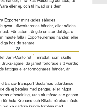
res händer, i hwilkas wälbehag det stod, at
ara eller ej, och til hwad pris dem
åra Exporter minskades således.
e qwar i tilwerkarenas händer, eller såldes
rlust. Förlusten trängde en stor del ägare
m måste falla i Exporteurernas händer, eller
ldiga hos de senare.
28
6
blef Järn-Contoiret
inrättat, som skulle
a Bruks-ägare, då järnet förlorade sitt wärde;
 de fattigas eller förmögnares händer, är
wid Banco-Transport Sedlarnas utfärdande i
e då ej betalas med pengar, eller något
 deras afbetalning, utan alt måste ske genom
m för hela Kronans och Rikets rörelse måste
ch hwilka därföre kunde föröfwa med