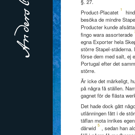
§. 27.
1
Product-Placatet
hind
besöka de mindre Stapel
Producter kunde afsätta
fingo wara assorterade
egna Exporter hela Skep
större Stapel-städerna.
förse dem med salt, ej e
Portugal efter det samm
större.
Är icke det märkeligt, h
på några få ställen. Na
gagnet för de flästa wer
Det hade dock gått någ
utlänningen fått i de st
täflan mota inrikes egen
5
därwid
, sedan han ald