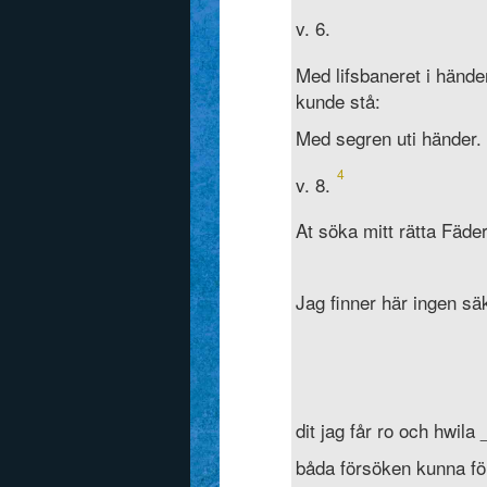
v. 6.
Med lifsbaneret i hände
kunde stå:
Med segren uti händer.
4
v. 8.
At söka mitt rätta Fäde
Jag finner här ingen sä
dit jag får ro och hwila
båda försöken kunna f