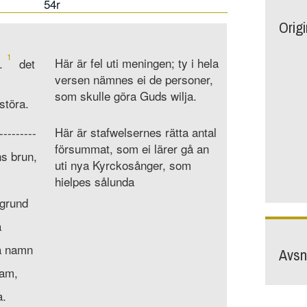
54r
Orig
1
Här är fel uti meningen; ty i hela
.
det
versen nämnes ei de personer,
som skulle göra Guds wilja.
störa.
Här är stafwelsernes rätta antal
---------
försummat, som ei lärer gå an
ns brun,
uti nya Kyrckosånger, som
hielpes sålunda
 grund
a
wa namn
Avsni
ram,
a.