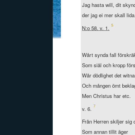
Jag hasta will, dit skyn
der jag ei mer skall lida
5
N:o 58. v. 1.
Wårt synda fall förskräk
Som siäl och kropp för
Wår dödlighet det witna 
Och mången ömt bekla
Men Christus har etc.
7
v. 6.
Från Herren skiljer sig 
Som annan tillit äger