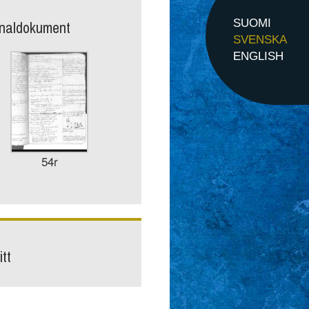
inaldokument
SUOMI
SVENSKA
ENGLISH
54r
tt