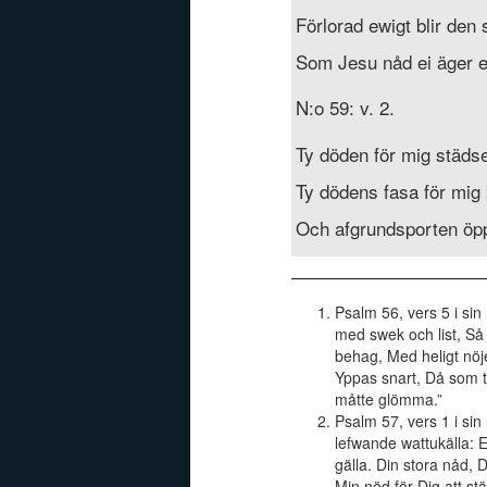
Förlorad ewigt blir den 
Som Jesu nåd ei äger e
N:o 59: v. 2.
Ty döden för mig städse
Ty dödens fasa för mig 
Och afgrundsporten öp
Psalm 56, vers 5 i sin
med swek och list, Så 
behag, Med heligt nöje
Yppas snart, Då som 
måtte glömma.”
Psalm 57, vers 1 i si
lefwande wattukälla: E
gälla. Din stora nåd, 
Min nöd för Dig att stäl