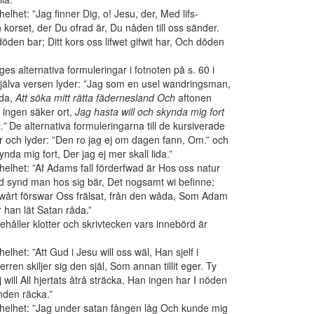
helhet: ”Jag finner Dig, o! Jesu, der, Med lifs-
 korset, der Du ofrad är, Du nåden till oss sänder.
den bar; Ditt kors oss lifwet gifwit har, Och döden
ges alternativa formuleringar i fotnoten på s. 60 i
jälva versen lyder: ”Jag som en usel wandringsman,
ida,
Att söka mitt rätta fädernesland Och
aftonen
r ingen säker ort,
Jag hasta will och skynda mig fort
.”
De alternativa formuleringarna till de kursiverade
er och lyder: ”Den ro jag ej om dagen fann, Om.” och
kynda mig fort, Der jag ej mer skall lida.”
 helhet: ”Af Adams fall förderfwad är Hos oss natur
d synd man hos sig bär, Det nogsamt wi befinne;
l wårt förswar Oss frälsat, från den wåda, Som Adam
han lät Satan råda.”
håller klotter och skrivtecken vars innebörd är
helhet: ”Att Gud i Jesu will oss wäl, Han sjelf i
rren skiljer sig den själ, Som annan tillit eger. Ty
 will All hjertats åtrå sträcka, Han ingen har I nöden
nden räcka.”
n helhet: ”Jag under satan fången låg Och kunde mig