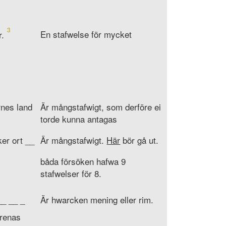
3
En stafwelse för mycket
r.
rnes land
Är mångstafwigt, som derföre ei
torde kunna antagas
ker ort __
Är mångstafwigt.
Här
bör gå ut.
båda försöken hafwa 9
stafwelser för 8.
 __ __ _
Är hwarcken mening eller rim.
örenas