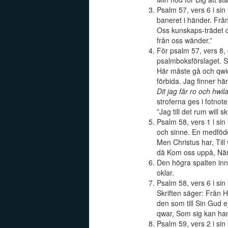
Psalm 57, vers 6 i sin 
baneret i händer. Från
Oss kunskaps-trädet dö
från oss wänder.”
För psalm 57, vers 8, 
psalmboksförslaget. S
Här måste gå och qw
förbida. Jag finner hä
Dit jag får ro och hwila
stroferna ges i fotnot
”Jag till det rum will s
Psalm 58, vers 1 i sin
och sinne. En medföd
Men Christus har, Til
då Kom oss uppå, När 
Den högra spalten inne
oklar.
Psalm 58, vers 6 i sin 
Skriften säger: Från He
den som till Sin Gud ej
qwar, Som sig kan ha
Psalm 59, vers 2 i si