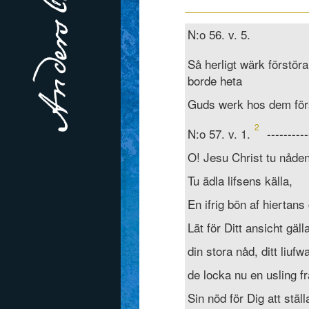
N:o 56. v. 5.
Så herligt wärk förstöra
borde heta
Guds werk hos dem för
2
N:o 57. v. 1.
----------
O! Jesu Christ tu nåde
Tu ädla lifsens källa,
En ifrig bön af hiertans
Lät för Ditt ansicht gäll
din stora nåd, ditt liuf
de locka nu en usling f
Sin nöd för Dig att ställ