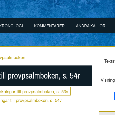
KRONOLOGI
KOMMENTARER
ANDRA KÄLLOR
rovpsalmboken
Texts
ill provpsalmboken, s. 54r
Visning
kningar till provpsalmboken, s. 53v
ngar till provpsalmboken, s. 54v