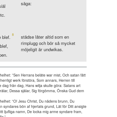
säga:
siäl
tc.
8
städse låter altid som en
 blef.
rimplugg och bör så mycket
blef,
möjeligit är undwikas.
pen.
 helhet: ”Sen Herrans beläte war mist, Och satan fått
herrligt werk förstöra, Som annars, Herren till
 dag från dag, Hans wilja skulle göra: Satans art
trälar, Dessa själar, Sig förgömma, Önska Gud dem
n helhet: ”O! Jesu Christ, Du nådens brunn, Du
n syndares bön af hjertats grund, Lät för Ditt ansigte
Ditt ljufliga namn, De locka mig arme syndare fram,
la.”