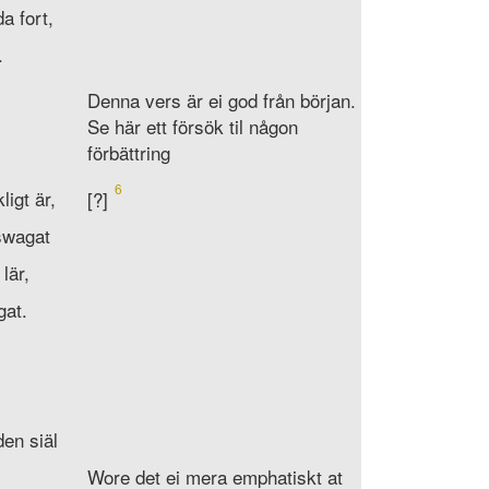
da fort,
.
Denna vers är ei god från början.
Se här ett försök til någon
förbättring
6
ligt är,
[?]
swagat
lär,
gat.
den siäl
Wore det ei mera emphatiskt at