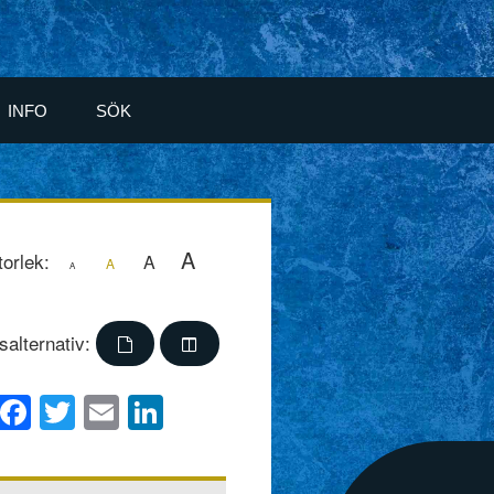
INFO
SÖK
A
torlek:
A
A
A
salternativ:
Facebook
Twitter
Email
LinkedIn