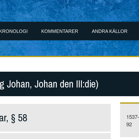
KRONOLOGI
KOMMENTARER
ANDRA KÄLLOR
g Johan, Johan den III:die)
ar, § 58
1537
92