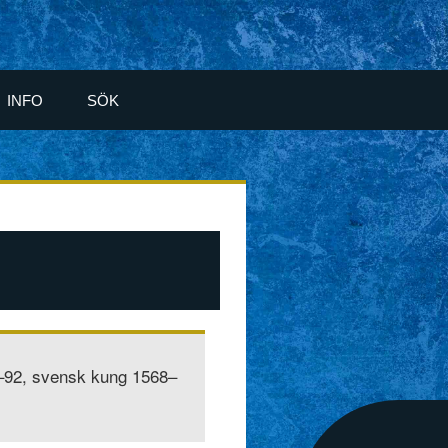
INFO
SÖK
–92, svensk kung 1568–