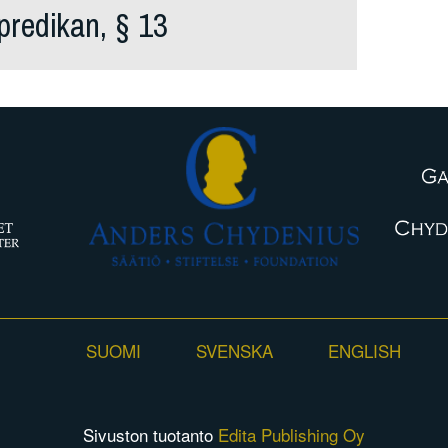
redikan, § 13
SUOMI
SVENSKA
ENGLISH
Sivuston tuotanto
Edita Publishing Oy