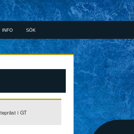
INFO
SÖK
tepräst i GT