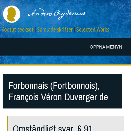
Kootut teokset
|
Samlade skrifter
|
Selected Works
ÖPPNA MENYN
Forbonnais (Fortbonnois),
François Véron Duverger de
Omständligt svar, § 91