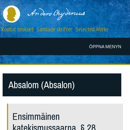
Kootut teokset
|
Samlade skrifter
|
Selected Works
ÖPPNA MENYN
Absalom (Absalon)
Ensimmäinen
katekismussaarna, § 28