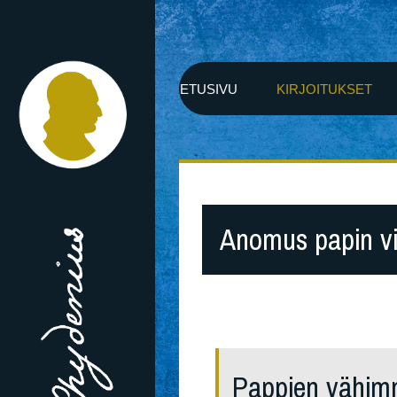
ETUSIVU
KIRJOITUKSET
Anomus papin vi
Pappien vähim