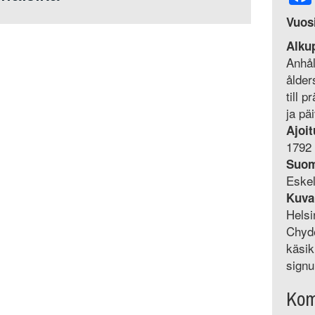
Vuos
Alku
Anhål
ålder
till 
ja pä
Ajoit
1792 
Suo
Eskel
Kuva
Helsi
Chyd
käsik
signu
Kom