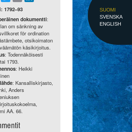
i: 1792–93
SUOMI
SVENSKA
:
peräinen dokumentti
ENGLISH
lan om sänkning av
svillkoret för ordination
prästämbete, otsikoimaton
iväämätön käsikirjoitus.
: Todennäköisesti
us
tai 1793.
: Heikki
mennos
inen
: Kansalliskirjasto,
lähde
nki, Anders
eniuksen
irjoituskokoelma,
mi AA. 66.
mentit