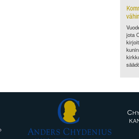
Komm
vähi
Vuode
jota 
kirjo
kunin
kirkk
sääd