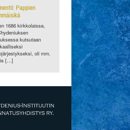
entti: Pappien
mmäisikä
n 1686 kirkkolaissa,
Chydeniuksen
ituksessa kutsutaan
kaalliseksi
ojärjestykseksi, oli mm.
ös […]