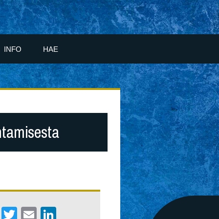
INFO
HAE
ntamisesta
Facebook
Twitter
Email
LinkedIn