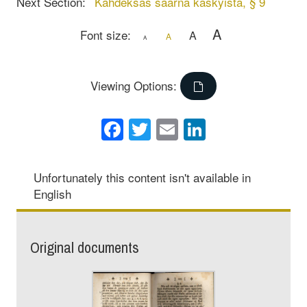
Next Section:
Kahdeksas saarna käskyistä, § 9
A
Font size:
A
A
A
Viewing Options:
Facebook
Twitter
Email
LinkedIn
Unfortunately this content isn't available in
English
Original documents