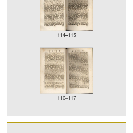
114–115
116–117