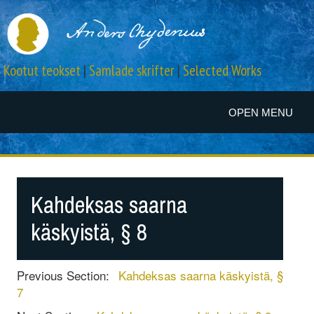
Kootut teokset
|
Samlade skrifter
|
Selected Works
OPEN MENU
Kahdeksas saarna
käskyistä, § 8
Previous Section:
Kahdeksas saarna käskyistä, §
7