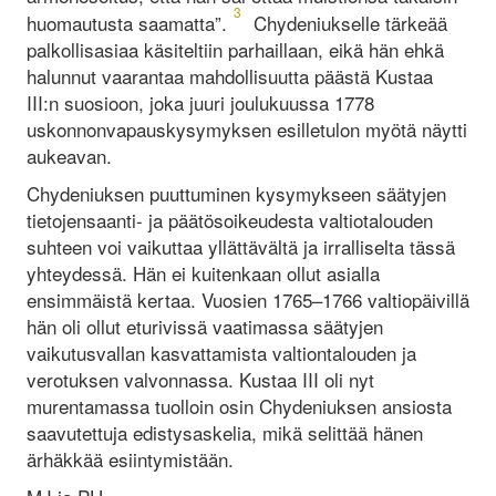
3
huomautusta saamatta”.
Chydeniukselle tärkeää
palkollisasiaa käsiteltiin parhaillaan, eikä hän ehkä
halunnut vaarantaa mahdollisuutta päästä Kustaa
III:n suosioon, joka juuri joulukuussa 1778
uskonnonvapauskysymyksen esilletulon myötä näytti
aukeavan.
Chydeniuksen puuttuminen kysymykseen säätyjen
tietojensaanti- ja päätösoikeudesta valtiotalouden
suhteen voi vaikuttaa yllättävältä ja irralliselta tässä
yhteydessä. Hän ei kuitenkaan ollut asialla
ensimmäistä kertaa. Vuosien 1765–1766 valtiopäivillä
hän oli ollut eturivissä vaatimassa säätyjen
vaikutusvallan kasvattamista valtiontalouden ja
verotuksen valvonnassa. Kustaa III oli nyt
murentamassa tuolloin osin Chydeniuksen ansiosta
saavutettuja edistysaskelia, mikä selittää hänen
ärhäkkää esiintymistään.