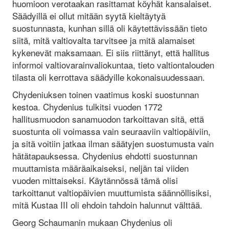
huomioon verotaakan rasittamat köyhät kansalaiset.
Säädyillä ei ollut mitään syytä kieltäytyä
suostunnasta, kunhan sillä oli käytettävissään tieto
siitä, mitä valtiovalta tarvitsee ja mitä alamaiset
kykenevät maksamaan. Ei siis riittänyt, että hallitus
informoi valtiovarainvaliokuntaa, tieto valtiontalouden
tilasta oli kerrottava säädyille kokonaisuudessaan.
Chydeniuksen toinen vaatimus koski suostunnan
kestoa. Chydenius tulkitsi vuoden 1772
hallitusmuodon sanamuodon tarkoittavan sitä, että
suostunta oli voimassa vain seuraaviin valtiopäiviin,
ja sitä voitiin jatkaa ilman säätyjen suostumusta vain
hätätapauksessa. Chydenius ehdotti suostunnan
muuttamista määräaikaiseksi, neljän tai viiden
vuoden mittaiseksi. Käytännössä tämä olisi
tarkoittanut valtiopäivien muuttumista säännöllisiksi,
mitä Kustaa III oli ehdoin tahdoin halunnut välttää.
Georg Schaumanin mukaan Chydenius oli