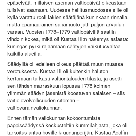
epäselvää, millaisen aseman valtiopäivät oikeastaan
tulisivat saamaan. Uudessa hallitusmuodossa sille oli
kyllä varattu rooli lakien säätäjänä kuninkaan rinnalla,
mutta epämääräinen sanamuoto jätti paljon arvailun
varaan. Vuosien 1778–1779 valtiopäivillä saatiin
vihdoin kokea, mikä oli Kustaa III:n näkemys asiasta:
kuningas pyrki rajaamaan säätyjen vaikutusvaltaa
kaikilla alueilla.
Säädyillä oli edelleen oikeus päättää muun muassa
verotuksesta. Kustaa III oli kuitenkin haluton
kertomaan tarkasti valtiontalouden tilasta, ja asetti
sen tähden marraskuun lopussa 1778 kolmen
ylimmän säädyn jäsenistä koostuvan salaisen – siis
vaitiolovelvollisuuden sitoman –
valtiovarainvaliokunnan.
Ennen tämän valiokunnan kokoontumista
pappissäädyssä keskusteltiin kummilahjasta, joka oli
tarkoitus antaa hoville kruununperijän, Kustaa Adolfin