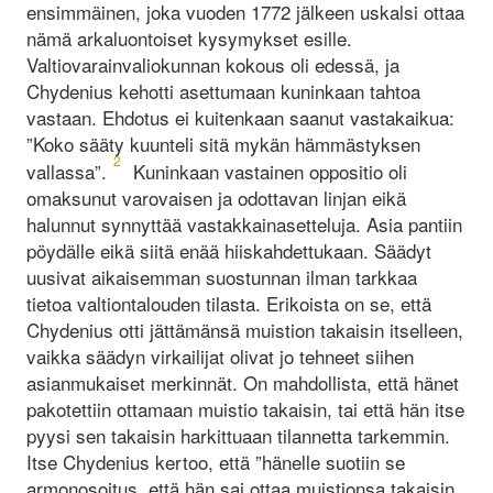
ensimmäinen, joka vuoden 1772 jälkeen uskalsi ottaa
nämä arkaluontoiset kysymykset esille.
Valtiovarainvaliokunnan kokous oli edessä, ja
Chydenius kehotti asettumaan kuninkaan tahtoa
vastaan. Ehdotus ei kuitenkaan saanut vastakaikua:
”Koko sääty kuunteli sitä mykän hämmästyksen
2
vallassa”.
Kuninkaan vastainen oppositio oli
omaksunut varovaisen ja odottavan linjan eikä
halunnut synnyttää vastakkainasetteluja. Asia pantiin
pöydälle eikä siitä enää hiiskahdettukaan. Säädyt
uusivat aikaisemman suostunnan ilman tarkkaa
tietoa valtiontalouden tilasta. Erikoista on se, että
Chydenius otti jättämänsä muistion takaisin itselleen,
vaikka säädyn virkailijat olivat jo tehneet siihen
asianmukaiset merkinnät. On mahdollista, että hänet
pakotettiin ottamaan muistio takaisin, tai että hän itse
pyysi sen takaisin harkittuaan tilannetta tarkemmin.
Itse Chydenius kertoo, että ”hänelle suotiin se
armonosoitus, että hän sai ottaa muistionsa takaisin