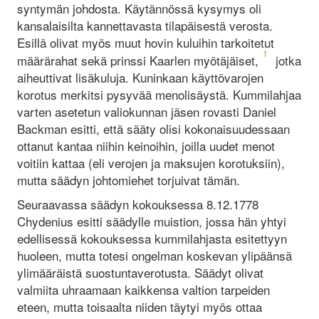
syntymän johdosta. Käytännössä kysymys oli
kansalaisilta kannettavasta tilapäisestä verosta.
Esillä olivat myös muut hovin kuluihin tarkoitetut
1
määrärahat sekä prinssi Kaarlen myötäjäiset,
jotka
aiheuttivat lisäkuluja. Kuninkaan käyttövarojen
korotus merkitsi pysyvää menolisäystä. Kummilahjaa
varten asetetun valiokunnan jäsen rovasti Daniel
Backman esitti, että sääty olisi kokonaisuudessaan
ottanut kantaa niihin keinoihin, joilla uudet menot
voitiin kattaa (eli verojen ja maksujen korotuksiin),
mutta säädyn johtomiehet torjuivat tämän.
Seuraavassa säädyn kokouksessa 8.12.1778
Chydenius esitti säädylle muistion, jossa hän yhtyi
edellisessä kokouksessa kummilahjasta esitettyyn
huoleen, mutta totesi ongelman koskevan ylipäänsä
ylimääräistä suostuntaverotusta. Säädyt olivat
valmiita uhraamaan kaikkensa valtion tarpeiden
eteen, mutta toisaalta niiden täytyi myös ottaa