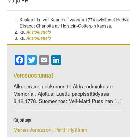
MJ ja PH
Kustaa III:n veli Kaarle oli vuonna 1774 avioitunut Hedvig
Elisabet Charlotta av Holstein-Gottorpin kanssa.
ks.
Ansioluettelo
ks.
Ansioluettelo
Facebook
Twitter
Email
LinkedIn
Verosuostunnat
Alkuperäinen dokumentti: Aldra ödmiukaste
Memorial. Ajoitus: Luettu pappissäädyssä
8.12.1778. Suomennos: Veli-Matti Pussinen […]
Kirjoittaja
Maren Jonasson
,
Pertti Hyttinen