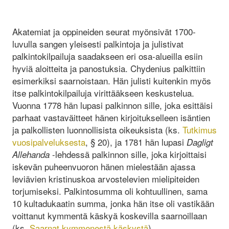
Akatemiat ja oppineiden seurat myönsivät 1700-
luvulla sangen yleisesti palkintoja ja julistivat
palkintokilpailuja saadakseen eri osa-alueilla esiin
hyviä aloitteita ja panostuksia. Chydenius palkittiin
esimerkiksi saarnoistaan. Hän julisti kuitenkin myös
itse palkintokilpailuja virittääkseen keskustelua.
Vuonna 1778 hän lupasi palkinnon sille, joka esittäisi
parhaat vastaväitteet hänen kirjoitukselleen isäntien
ja palkollisten luonnollisista oikeuksista (ks.
Tutkimus
vuosipalveluksesta
, § 20), ja 1781 hän lupasi
Dagligt
-lehdessä palkinnon sille, joka kirjoittaisi
Allehanda
iskevän puheenvuoron hänen mielestään ajassa
leviävien kristinuskoa arvostelevien mielipiteiden
torjumiseksi. Palkintosumma oli kohtuullinen, sama
10 kultadukaatin summa, jonka hän itse oli vastikään
voittanut kymmentä käskyä koskevilla saarnoillaan
(ks.
Saarnat kymmenestä käskystä
).