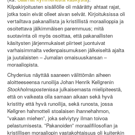
Kilpakirjoitusten sisällölle oli määrätty ahtaat rajat,
jotka tosin eivät olleet aivan selvät. Kirjoituksissa oli
vertailtava pakanallista ja kristillistä moraalioppia ja
osoitettava jälkimmäisen paremmuus; mitä
suotavinta oli myös osoittaa, että pakanallisten
käsitysten järjenmukaiset piirteet juontuivat
varhaisimmalta vedenpaisumuksen jälkeiseltä ajalta
ja juutalaisten – Jumalan omaisuuskansan –
moraaliopista.
Chydenius näyttää saaneen välittömän aiheen
aloitteeseensa runoilija Johan Henrik Kellgrenin
julkaisemasta mielipiteestä,
Stockholmspostenissa
että on vaikeata olla samaan aikaan sekä hyvä
kristitty että hyvä runoilija, sekä runosta, jossa
Kellgren hahmotteli stoalaisen ihannehahmon,
”vakaan miehen”, joka selviytyy ilman toivoa
pelastumisesta. ”Pakanoiden” moraalifilosofian ja
kristillisen moraaliopin vastakohtaisuus oli kuitenkin