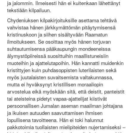
ja jalommin. Ilmeisesti hän ei kuitenkaan lähettänyt
tekstiään kilpailuun.
Chydeniuksen kilpakirjoituksille asettama tehtävä
vahvistaa hänen järkkymättömän pitäytymisensä
kristinuskoon ja siihen sisältyvään Raamatun
ilmoitukseen. Se osoittaa myös hänen torjuvan
suhtautumisensa pääkaupungin mondeeneissa
älymystöpiireissä suosittuihin maallistuneisiin
muoteihin ja ajattelutapoihin. Hän kannatti muidenkin
kristittyjen kuin puhdasoppisten luterilaisten sekä
myös juutalaisten suvaitsemista valtakunnassa,
mutta ei hyväksynyt kristillisen moraaliopin
arvostelua eikä myöskään sitä, että deistit, panteistit
tai ateisteina pidetyt vapaa-ajattelijat kiistivät
persoonallisen Jumalan aseman maailman johtajana
ja ikuisen autuuden saavuttamisen ihmisen
lopullisena tavoitteena. Hän ei toki halunnut
pakkotoimia tuollaisten mielipiteiden nujertamiseksi –