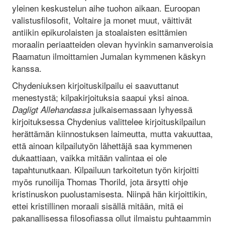
yleinen keskustelun aihe tuohon aikaan. Euroopan
valistusfilosofit, Voltaire ja monet muut, väittivät
antiikin epikurolaisten ja stoalaisten esittämien
moraalin periaatteiden olevan hyvinkin samanveroisia
Raamatun ilmoittamien Jumalan kymmenen käskyn
kanssa.
Chydeniuksen kirjoituskilpailu ei saavuttanut
menestystä; kilpakirjoituksia saapui yksi ainoa.
julkaisemassaan lyhyessä
Dagligt Allehandassa
kirjoituksessa Chydenius valittelee kirjoituskilpailun
herättämän kiinnostuksen laimeutta, mutta vakuuttaa,
että ainoan kilpailutyön lähettäjä saa kymmenen
dukaattiaan, vaikka mitään valintaa ei ole
tapahtunutkaan. Kilpailuun tarkoitetun työn kirjoitti
myös runoilija Thomas Thorild, jota ärsytti ohje
kristinuskon puolustamisesta. Niinpä hän kirjoittikin,
ettei kristillinen moraali sisällä mitään, mitä ei
pakanallisessa filosofiassa ollut ilmaistu puhtaammin