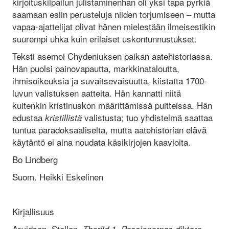
kirjoituskilpailun julistaminenhan oli yksi tapa pyrkiä
saamaan esiin perusteluja niiden torjumiseen – mutta
vapaa-ajattelijat olivat hänen mielestään ilmeisestikin
suurempi uhka kuin erilaiset uskontunnustukset.
Teksti asemoi Chydeniuksen paikan aatehistoriassa.
Hän puolsi painovapautta, markkinataloutta,
ihmisoikeuksia ja suvaitsevaisuutta, kiistatta 1700-
luvun valistuksen aatteita. Hän kannatti niitä
kuitenkin kristinuskon määrittämissä puitteissa. Hän
edustaa
valistusta; tuo yhdistelmä saattaa
kristillistä
tuntua paradoksaaliselta, mutta aatehistorian elävä
käytäntö ei aina noudata käsikirjojen kaavioita.
Bo Lindberg
Suom. Heikki Eskelinen
Kirjallisuus
Arvidson, Stellan,
,
Thorild 1, Passionernas diktare