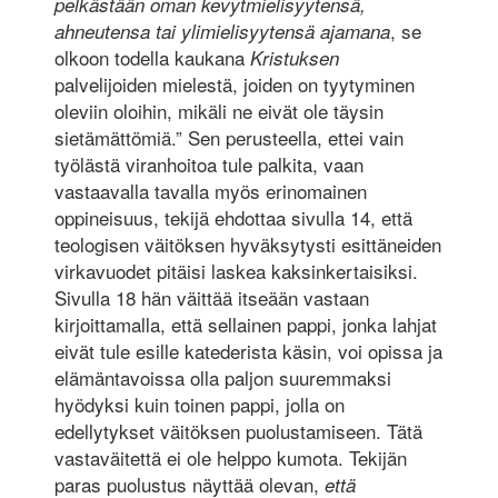
pelkästään oman kevytmielisyytensä,
, se
ahneutensa tai ylimielisyytensä ajamana
olkoon todella kaukana
Kristuksen
palvelijoiden mielestä, joiden on tyytyminen
oleviin oloihin, mikäli ne eivät ole täysin
sietämättömiä.” Sen perusteella, ettei vain
työlästä viranhoitoa tule palkita, vaan
vastaavalla tavalla myös erinomainen
oppineisuus, tekijä ehdottaa sivulla 14, että
teologisen väitöksen hyväksytysti esittäneiden
virkavuodet pitäisi laskea kaksinkertaisiksi.
Sivulla 18 hän väittää itseään vastaan
kirjoittamalla, että sellainen pappi, jonka lahjat
eivät tule esille katederista käsin, voi opissa ja
elämäntavoissa olla paljon suuremmaksi
hyödyksi kuin toinen pappi, jolla on
edellytykset väitöksen puolustamiseen. Tätä
vastaväitettä ei ole helppo kumota. Tekijän
paras puolustus näyttää olevan,
että