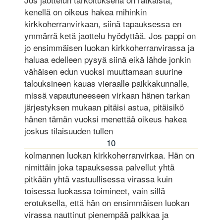
kenellä on oikeus hakea mihinkin
kirkkoherranvirkaan, siinä tapauksessa en
ymmärrä ketä jaottelu hyödyttää. Jos pappi on
jo ensimmäisen luokan kirkkoherranvirassa ja
haluaa edelleen pysyä siinä eikä lähde jonkin
vähäisen edun vuoksi muuttamaan suurine
talouksineen kauas vieraalle paikkakunnalle,
missä vapautuneeseen virkaan hänen tarkan
järjestyksen mukaan pitäisi astua, pitäisikö
hänen tämän vuoksi menettää oikeus hakea
joskus tilaisuuden tullen
10
kolmannen luokan kirkkoherranvirkaa. Hän on
nimittäin joka tapauksessa palvellut yhtä
pitkään yhtä vastuullisessa virassa kuin
toisessa luokassa toimineet, vain sillä
erotuksella, että hän on ensimmäisen luokan
virassa nauttinut pienempää palkkaa ja