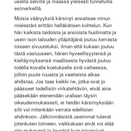
useilla selvillä ja maassa yleisesti tunnetuilla
esimerkeillä.
Moisia vääryyksiä kärsinyt ansaitsee minun
mielestäni erittäin hellä­kätisen kohtelun. Kun
hän kaikista taidoista ja ansioista huolimatta ja
usein ison talouden ylläpitäjänä joutuu kerrasta
toiseen sivuutetuksi, ilman että kukaan joutuu
tästä vastuuseen, hänen hyveellisyytensä ja
kieltäymyksensä maallisesta hyvästä joutuu
todella kovalle koetukselle sinä vaiheessa,
jolloin puute ruuasta ja vaatteista alkaa
ahdistaa. Jos taas kaikki ne, jotka ovat jo
päässeet todellisiin virkatehtäviin, eivät aina
pääsekään etenemään urallaan täysin
oikeudenmukaisesti, ei heidän kärsimyksiään
silti voi mitenkään verrata edellisten
ahdinkoon. Jälkimmäisistä useimmat tulevat
jotenkuten toimeen, vaikkakaan eivät voi elää
niin mukavasti ja leveästi kuin toivoisivat.