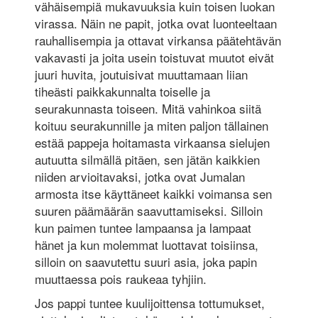
vähäisempiä mukavuuksia kuin toisen luokan
virassa. Näin ne papit, jotka ovat luonteeltaan
rauhallisempia ja ottavat virkansa päätehtävän
vakavasti ja joita usein toistuvat muutot eivät
juuri huvita, joutuisivat muuttamaan liian
tiheästi paikkakunnalta toiselle ja
seurakunnasta toiseen. Mitä vahinkoa siitä
koituu seurakunnille ja miten paljon tällainen
estää pappeja hoitamasta virkaansa sielujen
autuutta silmällä pitäen, sen jätän kaikkien
niiden arvioitavaksi, jotka ovat Jumalan
armosta itse käyttäneet kaikki voimansa sen
suuren päämäärän saavuttamiseksi. Silloin
kun paimen tuntee lampaansa ja lampaat
hänet ja kun molemmat luottavat toisiinsa,
silloin on saavutettu suuri asia, joka papin
muuttaessa pois raukeaa tyhjiin.
Jos pappi tuntee kuulijoittensa tottumukset,