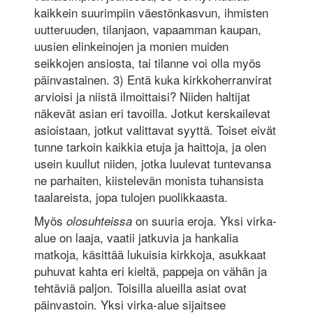
kaikkein suurimpiin väestönkasvun, ihmisten
uutteruuden, tilanjaon, vapaamman kaupan,
uusien elinkeinojen ja monien muiden
seikkojen ansiosta, tai tilanne voi olla myös
päinvastainen. 3) Entä kuka kirkkoherranvirat
arvioisi ja niistä ilmoittaisi? Niiden haltijat
näkevät asian eri tavoilla. Jotkut kerskailevat
asioistaan, jotkut valittavat syyttä. Toiset eivät
tunne tarkoin kaikkia etuja ja haittoja, ja olen
usein kuullut niiden, jotka luulevat tuntevansa
ne parhaiten, kiistelevän monista tuhansista
taalareista, jopa tulojen puolikkaasta.
Myös
on suuria eroja. Yksi virka-
olosuhteissa
alue on laaja, vaatii jatkuvia ja hankalia
matkoja, käsittää lukuisia kirkkoja, asukkaat
puhuvat kahta eri kieltä, pappeja on vähän ja
tehtäviä paljon. Toisilla alueilla asiat ovat
päinvastoin. Yksi virka-alue sijaitsee