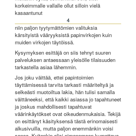
korkeimmalle vallalle ollut silloin vielä
kasaantunut
4
niin paljon tyytymättömien valituksia
kärsityistä vääryyksistä papinvirkojen kuin
muiden virkojen täytöissä.
Kysymyksen esittäjä on siis tehnyt suuren
palveluksen antaessaan yleisölle tilaisuuden
tarkastella asiaa lähemmin.
Jos joku väittää, ettei papintoimien
täyttämisessä tarvita tarkasti määriteltyä ja
selkeästi muotoiltua lakia, hän tulisi samalla
väittäneeksi, että kaikki asiassa jo tapahtuneet
ja joskus mahdollisesti tapahtuvat
väärinkäytökset ovat oikeudenmukaisia. Tekijä
on esittänyt käsityksensä tästä erinomaisesti
alkusivuilla, mutta paljon enemmänkin voisi
sanoa. Kuitenkin olisi nimenomaan kumottava