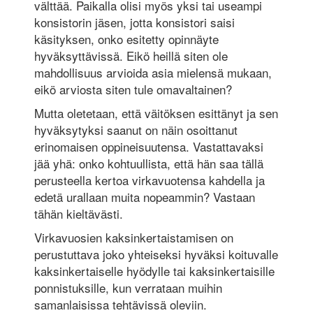
välttää. Paikalla olisi myös yksi tai useampi
konsistorin jäsen, jotta konsistori saisi
käsityksen, onko esitetty opinnäyte
hyväksyttävissä. Eikö heillä siten ole
mahdollisuus ar­vioida asia mielensä mukaan,
eikö arviosta siten tule omavaltainen?
Mutta oletetaan, että väitöksen esittänyt ja sen
hyväksytyksi saanut on näin osoittanut
erinomaisen oppineisuutensa. Vastattavaksi
jää yhä: onko kohtuullista, että hän saa tällä
perusteella kertoa virkavuotensa kahdella ja
edetä urallaan muita nopeammin? Vastaan
tähän kieltävästi.
Virkavuosien kaksinkertaistamisen on
perustuttava joko yhteiseksi hyväksi koituvalle
kaksinkertaiselle hyödylle tai kaksinkertaisille
ponnistuksille, kun verrataan muihin
samanlaisissa tehtävissä oleviin.