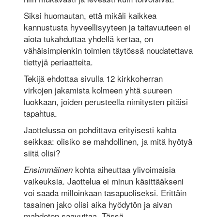
Siksi huomautan, että mikäli kaikkea
kannustusta hyveellisyyteen ja taitavuuteen ei
aiota tukahduttaa yhdellä kertaa, on
vähäisimpienkin toimien täytössä noudatettava
tiettyjä periaatteita.
Tekijä ehdottaa sivulla 12 kirkkoherran
virkojen jakamista kolmeen yhtä suureen
luokkaan, joiden perusteella nimitysten pitäisi
tapahtua.
Jaottelussa on pohdittava erityisesti kahta
seikkaa: olisiko se mahdollinen, ja mitä hyötyä
siitä olisi?
kohta aiheuttaa ylivoimaisia
Ensimmäinen
vaikeuksia. Jaottelua ei minun käsittääkseni
voi saada milloinkaan tasapuoliseksi. Erittäin
tasainen jako olisi aika hyödytön ja aivan
mahdoton saavuttaa. Tässä