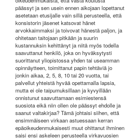
oikeudenmukaista, että vasta koulusta
päässyt ja sen usein ennen aikojaan lopettanut
asetetaan etusijalle vain sillä perusteella, että
konsistorin jäsenet katsovat hänet
arvokkaimmaksi ja toivovat hänestä paljon, ja
ohitetaan taitojaan pitkään ja suurin
kustannuksin kehittänyt ja niitä myös todella
saavuttanut henkilö, joka on hyväksytysti
suorittanut yliopistossa yhden tai useamman
opinnäytteen, toimittanut papin tehtäviä jo
jonkin aikaa, 2, 5, 8, 10 tai 20 vuotta, tai
palvellut yhteistä hyvää opettamalla lapsia,
mutta ei ole taipumuksillaan ja kyvyillään
onnistunut saavuttamaan esimiestensä
suosiota eikä niin ollen ole päässyt ehdolle ja
saanut valtakirjaa? Tämä johtaisi siihen, että
ensimmäiseen virkaan astuessaan kerran
epäoikeudenmukaisesti muut ohittanut ihminen
saisi ensi askeleen perusteella virkavuosien