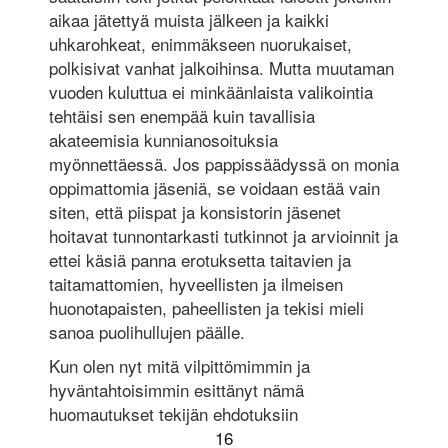
aikaa jätettyä muista jälkeen ja kaikki
uhkarohkeat, enimmäkseen nuorukaiset,
polkisivat vanhat jalkoihinsa. Mutta muutaman
vuoden kuluttua ei minkäänlaista valikointia
tehtäisi sen enempää kuin tavallisia
akateemisia kunnianosoituksia
myönnettäessä. Jos pappissäädyssä on monia
oppimattomia jäseniä, se voidaan estää vain
siten, että piispat ja konsistorin jäsenet
hoitavat tunnontarkasti tutkinnot ja arvioinnit ja
ettei käsiä panna erotuksetta taitavien ja
taitamattomien, hyveellisten ja ilmeisen
huonotapaisten, paheellisten ja tekisi mieli
sanoa puolihullujen päälle.
Kun olen nyt mitä vilpittömimmin ja
hyväntahtoisimmin esittänyt nämä
huomautukset tekijän ehdotuksiin
16