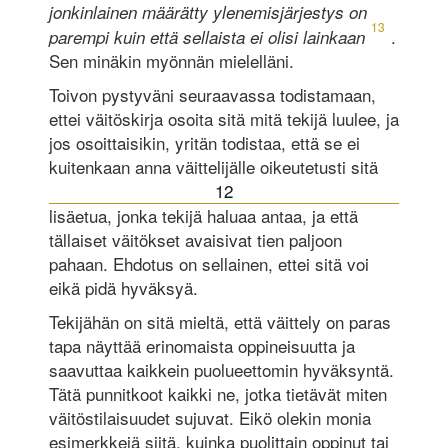
jonkinlainen määrätty ylenemisjärjestys on
13
.
parempi kuin että sellaista ei olisi lainkaan
Sen minäkin myönnän mielelläni.
Toivon pystyväni seuraavassa todistamaan,
ettei väitöskirja osoita sitä mitä tekijä luulee, ja
jos osoittaisikin, yritän todistaa, että se ei
kuitenkaan anna väittelijälle oikeutetusti sitä
12
lisäetua, jonka tekijä haluaa antaa, ja että
tällaiset väitökset avaisivat tien paljoon
pahaan. Ehdotus on sellainen, ettei sitä voi
eikä pidä hyväksyä.
Tekijähän on sitä mieltä, että väittely on paras
tapa näyttää erinomaista oppineisuutta ja
saavuttaa kaikkein puolueettomin hyväksyntä.
Tätä punnitkoot kaikki ne, jotka tietävät miten
väitöstilaisuudet sujuvat. Eikö olekin monia
esimerkkejä siitä, kuinka puolittain oppinut tai