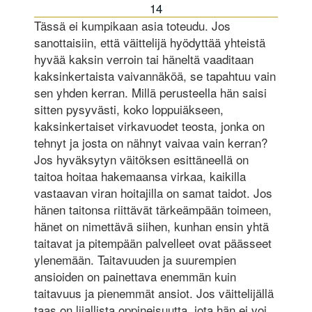
14
Tässä ei kumpikaan asia toteudu. Jos
sanottaisiin, että väittelijä hyödyttää yhteistä
hyvää kaksin verroin tai häneltä vaaditaan
kaksinkertaista vaivannäköä, se tapahtuu vain
sen yhden kerran. Millä perusteella hän saisi
sitten pysyvästi, koko loppuiäkseen,
kaksinkertaiset virkavuodet teosta, jonka on
tehnyt ja josta on nähnyt vaivaa vain kerran?
Jos hyväksytyn väitöksen esittäneellä on
taitoa hoitaa hakemaansa virkaa, kaikilla
vastaavan viran hoitajilla on samat taidot. Jos
hänen taitonsa riittävät tärkeämpään toimeen,
hänet on nimettävä siihen, kunhan ensin yhtä
taitavat ja pitempään palvelleet ovat päässeet
ylenemään. Taitavuuden ja suurempien
ansioiden on painettava enemmän kuin
taitavuus ja pienemmät ansiot. Jos väittelijällä
taas on liial­lista oppineisuutta, jota hän ei voi