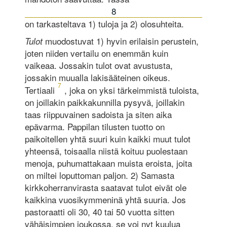
8
on tarkasteltava 1) tuloja ja 2) olosuhteita.
muodostuvat 1) hyvin erilaisin perustein,
Tulot
joten niiden vertailu on enemmän kuin
vaikeaa. Jossakin tulot ovat avustusta,
jossakin muualla laki­sääteinen oikeus.
7
Tertiaali
, joka on yksi tärkeimmistä tuloista,
on joillakin paikkakunnilla pysyvä, joillakin
taas riippuvainen sadoista ja siten aika
epävarma. Pappilan tilusten tuotto on
paikoitellen yhtä suuri kuin kaikki muut tulot
yhteensä, toisaalla niistä koituu puolestaan
menoja, puhumattakaan muista eroista, joita
on miltei loputtoman paljon. 2) Samasta
kirkkoherranvirasta saatavat tulot eivät ole
kaikkina vuosikymmeninä yhtä suuria. Jos
pastoraatti oli 30, 40 tai 50 vuotta sitten
vähäisimpien joukossa, se voi nyt kuulua