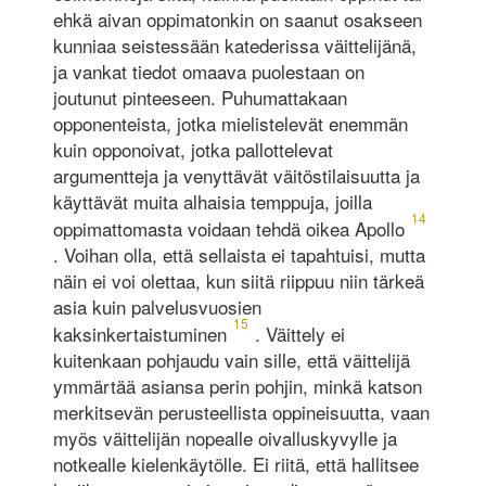
ehkä aivan oppimatonkin on saanut osakseen
kunniaa seistessään katederissa väittelijänä,
ja vankat tiedot omaava puolestaan on
joutunut pinteeseen. Puhumattakaan
opponenteista, jotka mielistelevät enemmän
kuin opponoivat, jotka pallottelevat
argumentteja ja venyttävät väitöstilaisuutta ja
käyttävät muita alhaisia temppuja, joilla
14
oppimattomasta voidaan tehdä oikea Apollo
. Voihan olla, että sellaista ei tapahtuisi, mutta
näin ei voi olettaa, kun siitä riippuu niin tärkeä
asia kuin palvelusvuosien
15
kaksinkertaistuminen
. Väittely ei
kuitenkaan pohjaudu vain sille, että väittelijä
ymmärtää asiansa perin pohjin, minkä katson
merkitsevän perusteellista oppineisuutta, vaan
myös väittelijän nopealle oivalluskyvylle ja
notkealle kielenkäytölle. Ei riitä, että hallitsee