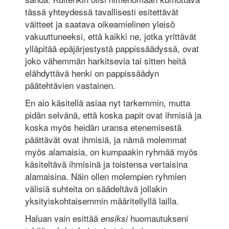
tässä yhteydessä tavallisesti esitettävät
väitteet ja saatava oikeamielinen yleisö
vakuuttuneeksi, että kaikki ne, jotka yrittävät
ylläpitää epäjärjestystä pappissäädyssä, ovat
joko vähemmän harkitsevia tai sitten heitä
elähdyttävä henki on pappissäädyn
päätehtävien vastainen.
En aio käsitellä asiaa nyt tarkemmin, mutta
pidän selvänä, että koska papit ovat ihmisiä ja
koska myös heidän uransa etenemisestä
päättävät ovat ihmisiä, ja nämä molemmat
myös alamaisia, on kumpaakin ryhmää myös
käsiteltävä ihmisinä ja toistensa vertaisina
alamaisina. Näin ollen molempien ryhmien
välisiä suhteita on säädeltävä jollakin
yksityiskohtaisemmin määritellyllä lailla.
Haluan vain esittää
huomautukseni
ensiksi