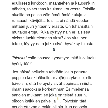
edullisesti kirkkoon, maantiehen ja kaupunkiin
nähden, toiset taas kaukana korvessa. Toisilla
alueilla on paljon väistämättömiä kuluja ja
runsaasti kävijöitä, toisilla ei nähdä vuoden
mittaan juuri yhtään vierasta. On tuhansittain
muitakin eroja. Kuka pystyy näin erilaisissa
oloissa luokittelemaan virat? Jos yksi sen
tekee, löytyy sata jotka eivät hyväksy tulosta.
9
esiin nousee kysymys: mitä luokittelu
Toiseksi
hyödyttää?
Jos näistä seikoista tehdään jokin peruste
pappien keskinäiselle arvojärjestykselle, niin
toivoisin, että he pystyisivät sopimaan niistä
ilman säädöksiä korkeimman Esimiehensä
sanojen mukaan: se joka on teistä suurin,
8
olkoon kaikkien palvelija
. Toivoisin tätä
noudatettavan etenkin silloin, kun pappeja