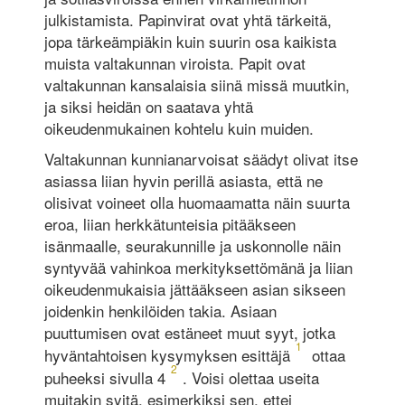
julkistamista. Papinvirat ovat yhtä tärkeitä,
jopa tärkeämpiäkin kuin suurin osa kaikista
muista valtakunnan viroista. Papit ovat
valtakunnan kansalaisia siinä missä muutkin,
ja siksi heidän on saatava yhtä
oikeudenmukainen kohtelu kuin muiden.
Valtakunnan kunnianarvoisat säädyt olivat itse
asiassa liian hyvin perillä asiasta, että ne
olisivat voineet olla huomaamatta näin suurta
eroa, liian herkkätunteisia pitääkseen
isänmaalle, seurakunnille ja uskonnolle näin
syntyvää vahinkoa merkityksettömänä ja liian
oikeudenmukaisia jättääkseen asian sikseen
joidenkin henkilöiden takia. Asiaan
puuttumisen ovat estäneet muut syyt, jotka
1
hyväntahtoisen kysymyksen esittäjä
ottaa
2
puheeksi sivulla 4
. Voisi olettaa useita
muitakin syitä, esimerkiksi sen, ettei