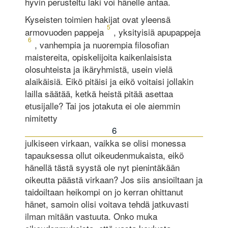
hyvin perusteltu laki voi hänelle antaa.
Kyseisten toimien hakijat ovat yleensä
5
armovuoden pappeja
, yksityisiä apupappeja
6
, vanhempia ja nuorempia filosofian
maistereita, opiskelijoita kaikenlaisista
olosuhteista ja ikäryhmistä, usein vielä
alaikäisiä. Eikö pitäisi ja eikö voitaisi jollakin
lailla säätää, ketkä heistä pitää asettaa
etusijalle? Tai jos jotakuta ei ole aiemmin
nimitetty
6
julkiseen virkaan, vaikka se olisi monessa
tapauksessa ollut oikeudenmukaista, eikö
hänellä tästä syystä ole nyt pienintäkään
oikeutta päästä virkaan? Jos siis ansioiltaan ja
taidoiltaan heikompi on jo kerran ohittanut
hänet, samoin olisi voitava tehdä jatkuvasti
ilman mitään vastuuta. Onko muka