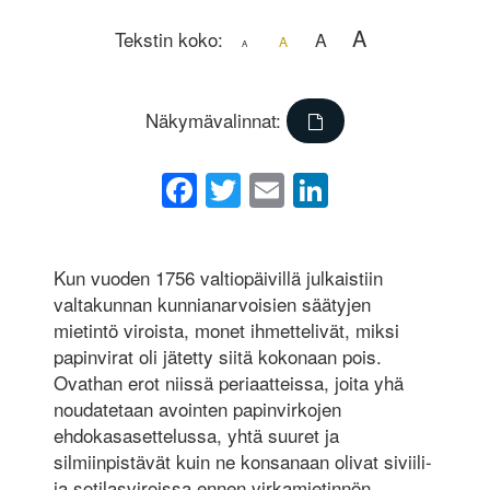
A
Tekstin koko:
A
A
A
Näkymävalinnat:
Facebook
Twitter
Email
LinkedIn
Kun vuoden 1756 valtiopäivillä julkaistiin
valtakunnan kunnianarvoisien säätyjen
mietintö viroista, monet ihmettelivät, miksi
papinvirat oli jätetty siitä kokonaan pois.
Ovathan erot niissä periaatteissa, joita yhä
noudatetaan avointen papinvirkojen
ehdokasasettelussa, yhtä suuret ja
silmiinpistävät kuin ne konsanaan olivat siviili-
ja sotilasviroissa ennen virkamietinnön