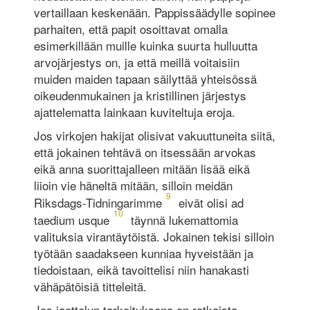
vertaillaan keskenään. Pappissäädylle sopinee
parhaiten, että papit osoittavat omalla
esimerkillään muille kuinka suurta hulluutta
arvojärjestys on, ja että meillä voitaisiin
muiden maiden tapaan säilyttää yhteisössä
oikeudenmukainen ja kristillinen järjestys
ajattelematta lainkaan kuviteltuja eroja.
Jos virkojen hakijat olisivat vakuuttuneita siitä,
että jokainen tehtävä on itsessään arvokas
eikä anna suorittajalleen mitään lisää eikä
liioin vie häneltä mitään, silloin meidän
9
Riksdags-Tidningarimme
eivät olisi ad
10
taedium usque
täynnä lukemattomia
valituksia virantäytöistä. Jokainen tekisi silloin
työtään saadakseen kunniaa hyveistään ja
tiedoistaan, eikä tavoittelisi niin hanakasti
vähäpätöisiä titteleitä.
Jos jaottelun tarkoituksena on ratkaista,