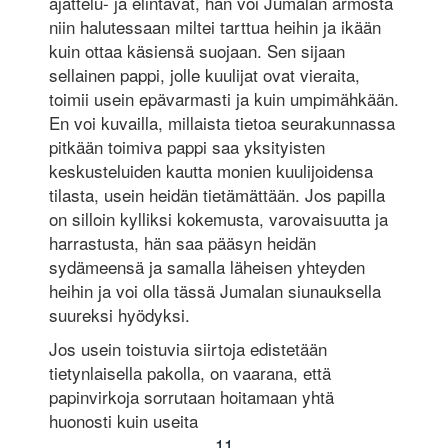
ajattelu- ja elintavat, hän voi Jumalan armosta
niin halutessaan miltei tarttua heihin ja ikään
kuin ottaa käsiensä suojaan. Sen sijaan
sellainen pappi, jolle kuulijat ovat vieraita,
toimii usein epävarmasti ja kuin umpimähkään.
En voi kuvailla, millaista tietoa seurakunnassa
pitkään toimiva pappi saa yksityisten
keskusteluiden kautta monien kuulijoidensa
tilasta, usein heidän tietämättään. Jos papilla
on silloin kylliksi kokemusta, varovaisuutta ja
harrastusta, hän saa pääsyn heidän
sydämeensä ja samalla läheisen yhteyden
heihin ja voi olla tässä Jumalan siunauksella
suureksi hyödyksi.
Jos usein toistuvia siirtoja edistetään
tietynlaisella pakolla, on vaarana, että
papinvirkoja sorrutaan hoitamaan yhtä
huonosti kuin useita
11