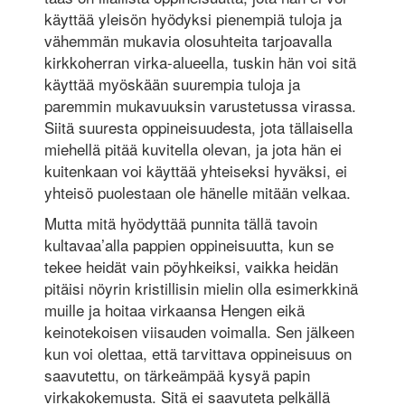
käyttää yleisön hyödyksi pienempiä tuloja ja
vähemmän mukavia olosuhteita tarjoavalla
kirkkoherran virka-alueella, tuskin hän voi sitä
käyttää myöskään suurempia tuloja ja
paremmin mukavuuksin varustetussa virassa.
Siitä suuresta oppineisuudesta, jota tällaisella
miehellä pitää kuvitella olevan, ja jota hän ei
kuitenkaan voi käyttää yhteiseksi hyväksi, ei
yhteisö puolestaan ole hänelle mitään velkaa.
Mutta mitä hyödyttää punnita tällä tavoin
kultavaa’alla pappien oppineisuutta, kun se
tekee heidät vain pöyhkeiksi, vaikka heidän
pitäisi nöyrin kristillisin mielin olla esimerkkinä
muille ja hoitaa virkaansa Hengen eikä
keinotekoisen viisauden voimalla. Sen jälkeen
kun voi olettaa, että tarvittava oppineisuus on
saavutettu, on tärkeämpää kysyä papin
virkakokemusta. Sitä ei saavuteta pelkällä