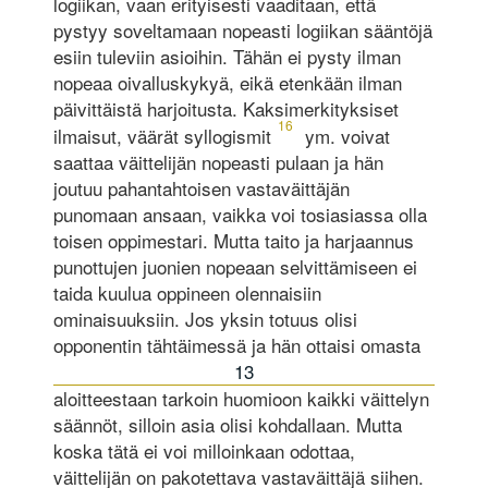
logiikan, vaan erityisesti vaaditaan, että
pystyy soveltamaan no­peasti logiikan sääntöjä
esiin tuleviin asioihin. Tähän ei pysty ilman
nopeaa oivalluskykyä, eikä etenkään ilman
päivittäistä harjoitusta. Kaksimerkityksiset
16
ilmaisut, väärät syllogismit
ym. voivat
saattaa väittelijän no­peasti pulaan ja hän
joutuu pahantahtoisen vastaväittäjän
punomaan ansaan, vaikka voi tosiasiassa olla
toisen oppimestari. Mutta taito ja harjaannus
punottujen juonien nopeaan selvittämiseen ei
taida kuulua oppineen olennaisiin
ominaisuuksiin. Jos yksin totuus olisi
opponentin tähtäimessä ja hän ottaisi omasta
13
aloitteestaan tarkoin huomioon kaikki väittelyn
säännöt, silloin asia olisi kohdallaan. Mutta
koska tätä ei voi milloinkaan odottaa,
väittelijän on pakotettava vastaväittäjä siihen.