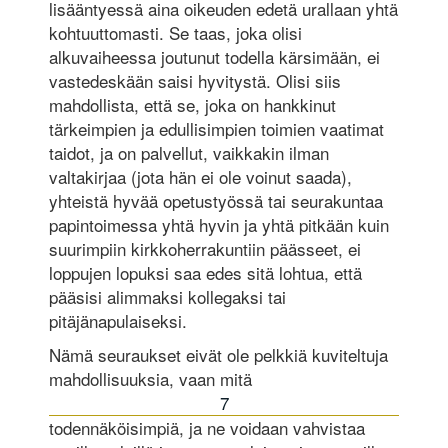
lisääntyessä aina oikeuden edetä urallaan yhtä
kohtuuttomasti. Se taas, joka olisi
alkuvaiheessa joutunut todella kärsimään, ei
vastedeskään saisi hyvitystä. Olisi siis
mahdollista, että se, joka on hankkinut
tärkeimpien ja edullisimpien toimien vaatimat
taidot, ja on palvellut, vaikkakin ilman
valtakirjaa (jota hän ei ole voinut saada),
yhteistä hyvää opetustyössä tai seurakuntaa
papintoimessa yhtä hyvin ja yhtä pitkään kuin
suurimpiin kirkkoherrakuntiin päässeet, ei
loppujen lopuksi saa edes sitä lohtua, että
pääsisi alimmaksi kollegaksi tai
pitäjänapulaiseksi.
Nämä seuraukset eivät ole pelkkiä kuviteltuja
mahdollisuuksia, vaan mitä
7
todennäköisimpiä, ja ne voidaan vahvistaa