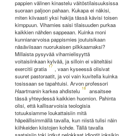
pappien välinen kinastelu väitöstilaisuuksissa
suoraan paljoon pahaan. Kukapa ei näkisi,
miten kiivaasti yksi hakija tässä kävisi toisen
kimppuun. Vihamies saisi tilaisuuden purkaa
kaikkien nähden sappeaan. Kuinka moni
kunnianarvoisa pappismies joutuisikaan
näsäviisaan nuorukaisen pilkkaamaksi?
Millaista pysyvää vihamielisyyttä
voitaisiinkaan kylvää, ja silloin ei väiteltäisi
17
exercitii gratia
, vaan kyseessä olisivat
suuret pastoraatit, ja voi vain kuvitella kuinka
tosissaan se tapahtuisi. Arvon professori
18
karkea ahdistelu
ansaitsee
Haartmanin
tässä yhteydessä kaikkien huomion. Pahinta
olisi, että kallisarvoisia teologisia
totuuksiamme loukattaisiin mitä
häpeällisimmällä tavalla, kun niistä tulisi näin
kiihkeiden kiistojen kohde. Tällä tavalla
saataisiin toki jotkut pelokkaat idiootit joksikin