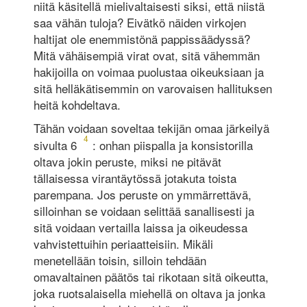
niitä käsitellä mielivaltaisesti siksi, että niistä
saa vähän tuloja? Eivätkö näiden virkojen
haltijat ole enemmistönä pappis­säädyssä?
Mitä vähäisempiä virat ovat, sitä vähemmän
hakijoilla on voimaa puolustaa oikeuksiaan ja
sitä helläkätisemmin on varovaisen hallituksen
heitä kohdeltava.
Tähän voidaan soveltaa tekijän omaa järkeilyä
4
sivulta 6
: onhan piispalla ja konsistorilla
oltava jokin peruste, miksi ne pitävät
tällaisessa virantäytössä jotakuta toista
parempana. Jos peruste on ymmärrettävä,
silloinhan se voidaan selittää sanallisesti ja
sitä voidaan vertailla laissa ja oikeudessa
vahvistettuihin periaatteisiin. Mikäli
menetellään toisin, silloin tehdään
omavaltainen päätös tai rikotaan sitä oikeutta,
joka ruotsalaisella miehellä on oltava ja jonka