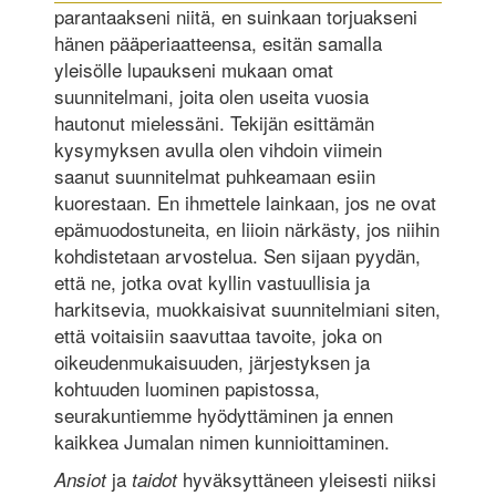
parantaakseni niitä, en suinkaan torjuakseni
hänen pääperiaatteensa, esitän samalla
yleisölle lupaukseni mukaan omat
suunnitelmani, joita olen useita vuosia
hautonut mielessäni. Tekijän esittämän
kysymyksen avulla olen vihdoin viimein
saanut suunnitelmat puhkeamaan esiin
kuorestaan. En ihmettele lainkaan, jos ne ovat
epämuodostuneita, en liioin närkästy, jos niihin
kohdistetaan arvostelua. Sen sijaan pyydän,
että ne, jotka ovat kyllin vastuullisia ja
harkitsevia, muokkaisivat suunnitelmiani siten,
että voitaisiin saavuttaa tavoite, joka on
oikeudenmukaisuuden, järjestyksen ja
kohtuuden luominen papistossa,
seurakuntiemme hyödyttäminen ja ennen
kaikkea Jumalan nimen kunnioittaminen.
ja
hyväksyttäneen yleisesti niiksi
Ansiot
taidot