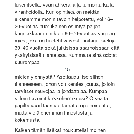
lukemisella, vaan ahkeralla ja tunnontarkalla
viranhoidolla. Kun opintietä on meidän
aikanamme monin tavoin helpotettu, voi 16–
20-vuotias nuorukainen esiintyä paljon
kunniakkaammin kuin 60–70-vuotias kunnian
mies, joka on huolehtivaisesti hoitanut sieluja
30–40 vuotta sekä julkisissa saarnoissaan että
yksityisissä tilanteissa. Kummalta sinä odotat
suurempaa
15
mielen ylennystä? Asettaudu itse siihen
tilanteeseen, johon voit kenties joutua, jolloin
tarvitset neuvojaa ja johdattajaa. Kumpaa
silloin toivoisit kirkkoherraksesi? Oikealta
papilta vaaditaan välttämättä oppineisuutta,
mutta vielä enemmän innostusta ja
kokemusta.
Kaiken tämän lisäksi houkuttelisi moinen