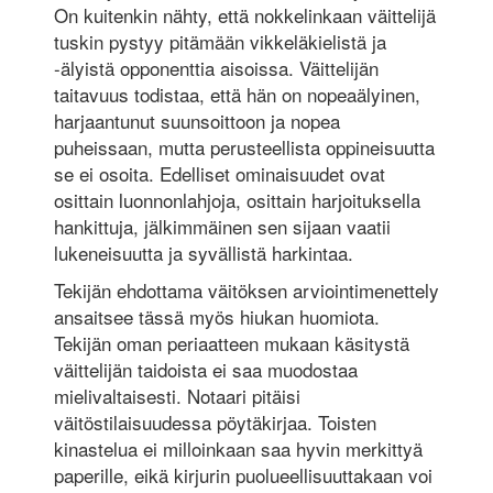
On kuitenkin nähty, että nokkelinkaan väittelijä
tuskin pystyy pitämään vikkeläkielistä ja
-älyistä opponenttia aisoissa. Väittelijän
taitavuus todistaa, että hän on nopeaälyinen,
harjaantunut suunsoittoon ja nopea
puheissaan, mutta perusteellista oppineisuutta
se ei osoita. Edelliset ominaisuudet ovat
osittain luonnonlahjoja, osittain harjoituksella
hankittuja, jälkimmäinen sen sijaan vaatii
lukeneisuutta ja syvällistä harkintaa.
Tekijän ehdottama väitöksen arviointimenettely
ansaitsee tässä myös hiukan huomiota.
Tekijän oman periaatteen mukaan käsitystä
väittelijän taidoista ei saa muodostaa
mielivaltaisesti. Notaari pitäisi
väitöstilaisuudessa pöytäkirjaa. Toisten
kinastelua ei milloinkaan saa hyvin merkittyä
paperille, eikä kirjurin puolueellisuuttakaan voi