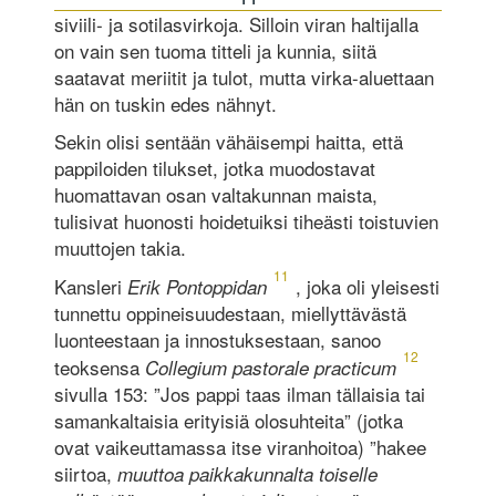
siviili- ja sotilasvirkoja. Silloin viran haltijalla
on vain sen tuoma titteli ja kunnia, siitä
saatavat meriitit ja tulot, mutta virka-aluettaan
hän on tuskin edes nähnyt.
Sekin olisi sentään vähäisempi haitta, että
pappiloiden tilukset, jotka muodostavat
huomattavan osan valtakunnan maista,
tulisivat huonosti hoidetuiksi tiheästi toistuvien
muuttojen takia.
11
Kansleri
, joka oli yleisesti
Erik Pontoppidan
tunnettu oppineisuudestaan, miellyttävästä
luonteestaan ja innostuksestaan, sanoo
12
teoksensa
Collegium pastorale practicum
sivulla 153: ”Jos pappi taas ilman tällaisia tai
samankaltaisia erityisiä olosuhteita” (jotka
ovat vaikeuttamassa itse viranhoitoa) ”hakee
siirtoa,
muuttoa paikkakunnalta toiselle