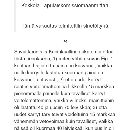
Kokkola apulaiskomissiomaanmittari
Tämä vakuutus toimitettiin sinetöitynä.
24
Suvaitkoon siis Kuninkaallinen akatemia ottaa
tästä tiedokseen, 1) miten vähän kuvan Fig. 1
kohtaan I sijoitettu paino on kasvanut, vaikka
näille kärryille lastatun kuorman paino on
kasvanut tuntuvasti; 2) että uudet kärryt
saatiin voitelemattomina liikkeelle 15 markkaa
pienemmällä painolla kuin tavalliset kärryt
voitelemattomina, vaikka viimeksi mainittuihin
oli lastattu 40 ja uusiin 70 leiviskää; 3) että
uudet kärryt tarvitsivat voideltuina 15 markkaa
vähemmän vetovoimaa kuin tavalliset, vaikka
näissä oli kuormaa 40 leiviskää, kun uusiin oli