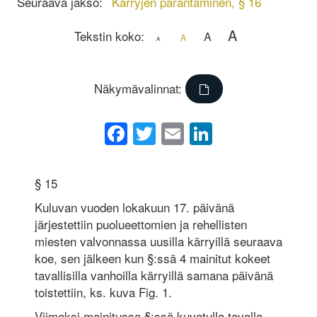
Seuraava jakso:
Kärryjen parantaminen, § 16
A
Tekstin koko:
A
A
A
Näkymävalinnat:
Facebook
Twitter
Email
LinkedIn
§ 15
Kuluvan vuoden lokakuun 17. päivänä
järjestettiin puolueettomien ja rehellisten
miesten valvonnassa uusilla kärryillä seuraava
koe, sen jälkeen kun §:ssä 4 mainitut kokeet
tavallisilla vanhoilla kärryillä samana päivänä
toistettiin, ks. kuva Fig. 1.
Viimeksi mainitussa §:ssä kuvatulla tavalla