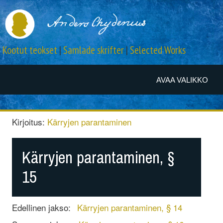
Kootut teokset
|
Samlade skrifter
|
Selected Works
AVAA VALIKKO
Kirjoitus:
Kärryjen parantaminen
Kärryjen parantaminen, §
15
Edellinen jakso:
Kärryjen parantaminen, § 14