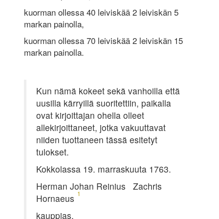
kuorman ollessa 40 leiviskää 2 leiviskän 5
markan painolla,
kuorman ollessa 70 leiviskää 2 leiviskän 15
markan painolla.
Kun nämä kokeet sekä vanhoilla että
uusilla kärryillä suoritettiin, paikalla
ovat kirjoittajan ohella olleet
allekirjoittaneet, jotka vakuuttavat
niiden tuottaneen tässä esitetyt
tulokset.
Kokkolassa 19. marraskuuta 1763.
Herman Johan Reinius Zachris
1
Hornaeus
kauppias,