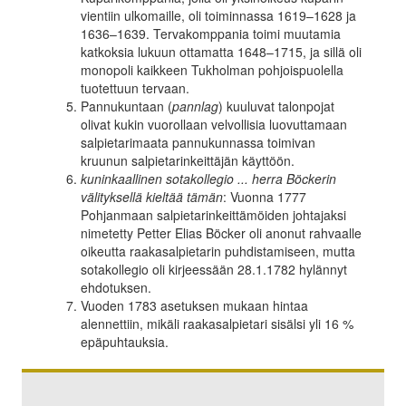
vientiin ulkomaille, oli toiminnassa 1619–1628 ja
1636–1639. Tervakomppania toimi muutamia
katkoksia lukuun ottamatta 1648–1715, ja sillä oli
monopoli kaikkeen Tukholman pohjoispuolella
tuotettuun tervaan.
Pannukuntaan (
pannlag
) kuuluvat talonpojat
olivat kukin vuorollaan velvollisia luovuttamaan
salpietarimaata pannukunnassa toimivan
kruunun salpietarinkeittäjän käyttöön.
kuninkaallinen sotakollegio ... herra Böckerin
välityksellä kieltää tämän
: Vuonna 1777
Pohjanmaan salpietarinkeittämöiden johtajaksi
nimetetty Petter Elias Böcker oli anonut rahvaalle
oikeutta raakasalpietarin puhdistamiseen, mutta
sotakollegio oli kirjeessään 28.1.1782 hylännyt
ehdotuksen.
Vuoden 1783 asetuksen mukaan hintaa
alennettiin, mikäli raakasalpietari sisälsi yli 16 %
epäpuhtauksia.