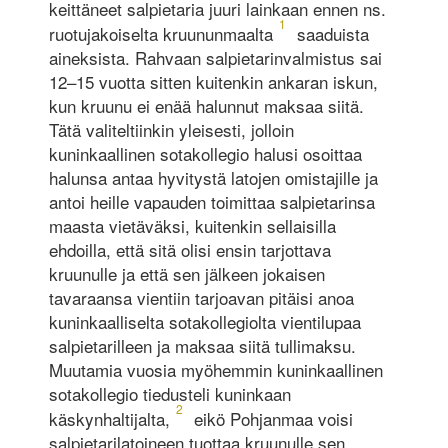
keittäneet salpietaria juuri lainkaan ennen ns.
1
ruotujakoiselta kruununmaalta
saaduista
aineksista. Rahvaan salpietarinvalmistus sai
12–15 vuotta sitten kuitenkin ankaran iskun,
kun kruunu ei enää halunnut maksaa siitä.
Tätä valiteltiinkin yleisesti, jolloin
kuninkaallinen sotakollegio halusi osoittaa
halunsa antaa hyvitystä latojen omistajille ja
antoi heille vapauden toimittaa salpietarinsa
maasta vietäväksi, kuitenkin sellaisilla
ehdoilla, että sitä olisi ensin tarjottava
kruunulle ja että sen jälkeen jokaisen
tavaraansa vientiin tarjoavan pitäisi anoa
kuninkaalliselta sotakollegiolta vientilupaa
salpietarilleen ja maksaa siitä tullimaksu.
Muutamia vuosia myöhemmin kuninkaallinen
sotakollegio tiedusteli kuninkaan
2
käskynhaltijalta,
eikö Pohjanmaa voisi
salpietarilatoineen tuottaa kruunulle sen