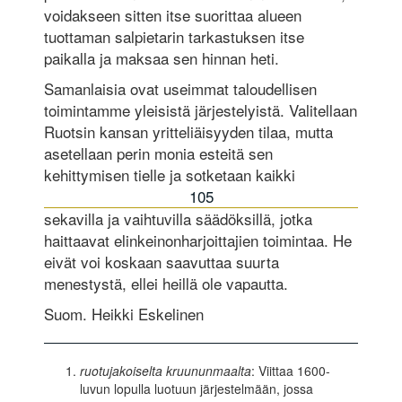
voidakseen sitten itse suorittaa alueen
tuottaman salpietarin tarkastuksen itse
paikalla ja maksaa sen hinnan heti.
Samanlaisia ovat useimmat taloudellisen
toimintamme yleisistä järjestelyistä. Valitellaan
Ruotsin kansan yritteliäisyyden tilaa, mutta
asetellaan perin monia esteitä sen
kehittymisen tielle ja sotketaan kaikki
105
sekavilla ja vaihtuvilla säädöksillä, jotka
haittaavat elinkeinonharjoittajien toimintaa. He
eivät voi koskaan saavuttaa suurta
menestystä, ellei heillä ole vapautta.
Suom. Heikki Eskelinen
ruotujakoiselta kruununmaalta
: Viittaa 1600-
luvun lopulla luotuun järjestelmään, jossa