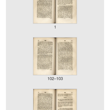
1
102–103