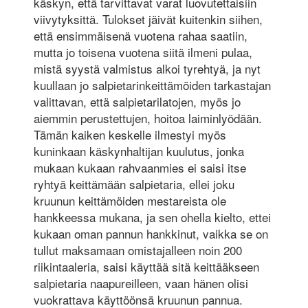
käskyn, että tarvittavat varat luovutettaisiin
viivytyksittä. Tulokset jäivät kuitenkin siihen,
että ensimmäisenä vuotena rahaa saatiin,
mutta jo toisena vuotena siitä ilmeni pulaa,
mistä syystä valmistus alkoi tyrehtyä, ja nyt
kuullaan jo salpietarinkeittämöiden tarkastajan
valittavan, että salpietarilatojen, myös jo
aiemmin perustettujen, hoitoa laiminlyödään.
Tämän kaiken keskelle ilmestyi myös
kuninkaan käskynhaltijan kuulutus, jonka
mukaan kukaan rahvaanmies ei saisi itse
ryhtyä keittämään salpietaria, ellei joku
kruunun keittämöiden mestareista ole
hankkeessa mukana, ja sen ohella kielto, ettei
kukaan oman pannun hankkinut, vaikka se on
tullut maksamaan omistajalleen noin 200
riikintaaleria, saisi käyttää sitä keittääkseen
salpietaria naapureilleen, vaan hänen olisi
vuokrattava käyttöönsä kruunun pannua.