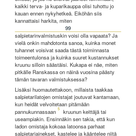
kaikki terva- ja kuparikauppa olisi tuhottu jo
kauan ennen nykyhetkeä. Eiköhän siis
kannattaisi harkita, miten
99
salpietarinvalmistuskin voisi olla vapaata? Ja
vielä onkin mahdotonta sanoa, kuinka monet
tuhannet voisivat saada tästä toiminnasta
toimeentulonsa ja kuinka suuret kustannukset
kruunu silloin säästäisi. Kukapa ei näe, miten
pitkälle Ranskassa on näinä vuosina päästy
tämän tavaran valmistuksessa?
Lisäksi huomautettakoon, millaista taakkaa
salpietarilatojen omistajat joutuvat kantamaan,
kun heidät velvoitetaan pitämään
5
pannukunnassaan
kruunun keittäjä tai
useampiakin. Ensinnäkin sen takia, että kun
ladon omistaja kokoaa latoonsa parhaat
salpietariainekset, kastelee ja kääntelee niitä