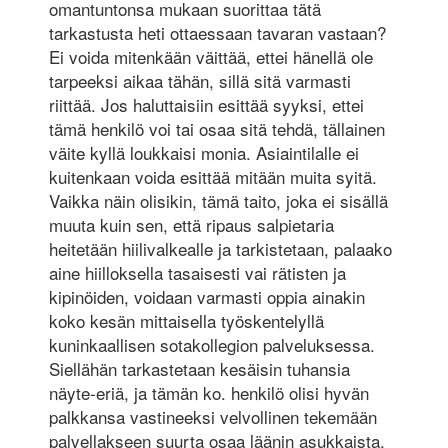
omantuntonsa mukaan suorittaa tätä
tarkastusta heti ottaessaan tavaran vastaan?
Ei voida mitenkään väittää, ettei hänellä ole
tarpeeksi aikaa tähän, sillä sitä varmasti
riittää. Jos haluttaisiin esittää syyksi, ettei
tämä henkilö voi tai osaa sitä tehdä, tällainen
väite kyllä loukkaisi monia. Asiaintilalle ei
kuitenkaan voida esittää mitään muita syitä.
Vaikka näin olisikin, tämä taito, joka ei sisällä
muuta kuin sen, että ripaus salpietaria
heitetään hiilivalkealle ja tarkistetaan, palaako
aine hiilloksella tasaisesti vai rätisten ja
kipinöiden, voidaan varmasti oppia ainakin
koko kesän mittaisella työskentelyllä
kuninkaallisen sotakollegion palveluksessa.
Siellähän tarkastetaan kesäisin tuhansia
näyte-eriä, ja tämän ko. henkilö olisi hyvän
palkkansa vastineeksi velvollinen tekemään
palvellakseen suurta osaa läänin asukkaista,