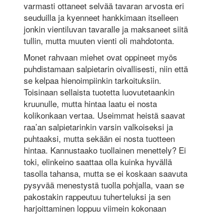
varmasti ottaneet selvää tavaran arvosta eri
seuduilla ja kyenneet hankkimaan itselleen
jonkin vientiluvan tavaralle ja maksaneet siitä
tullin, mutta muuten vienti oli mahdotonta.
Monet rahvaan miehet ovat oppineet myös
puhdistamaan salpietarin oivallisesti, niin että
se kelpaa hienoimpiinkin tarkoituksiin.
Toisinaan sellaista tuotetta luovutetaankin
kruunulle, mutta hintaa laatu ei nosta
kolikonkaan vertaa. Useimmat heistä saavat
raa’an salpietarinkin varsin valkoiseksi ja
puhtaaksi, mutta sekään ei nosta tuotteen
hintaa. Kannustaako tuollainen menettely? Ei
toki, elinkeino saattaa olla kuinka hyvällä
tasolla tahansa, mutta se ei koskaan saavuta
pysyvää menestystä tuolla pohjalla, vaan se
pakostakin rappeutuu tuherteluksi ja sen
harjoittaminen loppuu viimein kokonaan