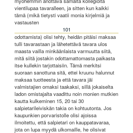
myöhemmin anottava samalta kollegiolta
vientilupaa tavaralleen, ja sitten kun kaikki
tämä (mikä tietysti vaatii monia kirjelmiä ja
vastausten
101
odottamista) olisi tehty, heidän pitäisi maksaa
tulli tavarastaan ja lähetettävä tavara ulos
maasta vailla minkäänlaista varmuutta siitä,
mitä siitä jostakin odottamattomasta paikasta
itse kullekin tarjottaisiin. Tämä merkitsi
suoraan sanottuna sitä, ettei kruunu halunnut
maksaa tuotteesta ja että tavara jäi
valmistajien omaksi taakaksi, sillä jokaiselta
ladon omistajalta vaadittu noin monien mutkien
kautta kulkeminen 15, 20 tai 30
salpietarileiviskän takia on kohtuutonta. Jos
kaupunkien porvaristolle olisi ajoissa
ilmoitettu, että salpietari on kauppatavaraa,
jota on lupa myydä ulkomaille, he olisivat