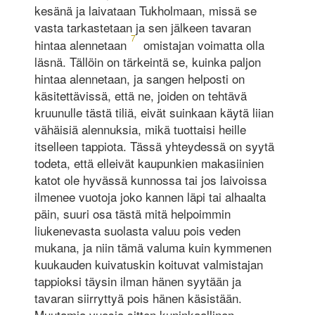
kesänä ja laivataan Tukholmaan, missä se
vasta tarkastetaan ja sen jälkeen tavaran
7
hintaa alennetaan
omistajan voimatta olla
läsnä. Tällöin on tärkeintä se, kuinka paljon
hintaa alennetaan, ja sangen helposti on
käsitettävissä, että ne, joiden on tehtävä
kruunulle tästä tiliä, eivät suinkaan käytä liian
vähäisiä alennuksia, mikä tuottaisi heille
itselleen tappiota. Tässä yhteydessä on syytä
todeta, että elleivät kaupunkien makasiinien
katot ole hyvässä kunnossa tai jos laivoissa
ilmenee vuotoja joko kannen läpi tai alhaalta
päin, suuri osa tästä mitä helpoimmin
liukenevasta suolasta valuu pois veden
mukana, ja niin tämä valuma kuin kymmenen
kuukauden kuivatuskin koituvat valmistajan
tappioksi täysin ilman hänen syytään ja
tavaran siirryttyä pois hänen käsistään.
Muutamia vuosia sitten kuninkaallinen