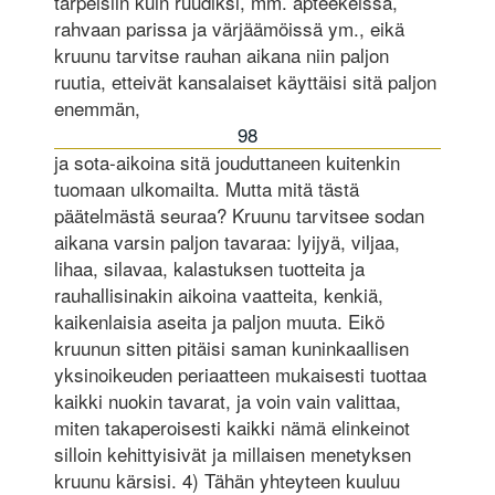
tarpeisiin kuin ruudiksi, mm. apteekeissa,
rahvaan parissa ja värjäämöissä ym., eikä
kruunu tarvitse rauhan aikana niin paljon
ruutia, etteivät kansalaiset käyttäisi sitä paljon
enemmän,
98
ja sota-aikoina sitä jouduttaneen kuitenkin
tuomaan ulkomailta. Mutta mitä tästä
päätelmästä seuraa? Kruunu tarvitsee sodan
aikana varsin paljon tavaraa: lyijyä, viljaa,
lihaa, silavaa, kalastuksen tuotteita ja
rauhallisinakin aikoina vaatteita, kenkiä,
kaikenlaisia aseita ja paljon muuta. Eikö
kruunun sitten pitäisi saman kuninkaallisen
yksinoikeuden periaatteen mukaisesti tuottaa
kaikki nuokin tavarat, ja voin vain valittaa,
miten takaperoisesti kaikki nämä elinkeinot
silloin kehittyisivät ja millaisen menetyksen
kruunu kärsisi. 4) Tähän yhteyteen kuuluu