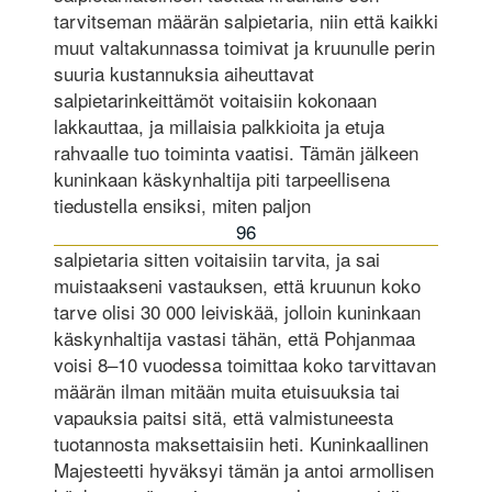
tarvitseman määrän salpietaria, niin että kaikki
muut valtakunnassa toimivat ja kruunulle perin
suuria kustannuksia aiheuttavat
salpietarinkeittämöt voitaisiin kokonaan
lakkauttaa, ja millaisia palkkioita ja etuja
rahvaalle tuo toiminta vaatisi. Tämän jälkeen
kuninkaan käskynhaltija piti tarpeellisena
tiedustella ensiksi, miten paljon
96
salpietaria sitten voitaisiin tarvita, ja sai
muistaakseni vastauksen, että kruunun koko
tarve olisi 30 000 leiviskää, jolloin kuninkaan
käskynhaltija vastasi tähän, että Pohjanmaa
voisi 8–10 vuodessa toimittaa koko tarvittavan
määrän ilman mitään muita etuisuuksia tai
vapauksia paitsi sitä, että valmistuneesta
tuotannosta maksettaisiin heti. Kuninkaallinen
Majesteetti hyväksyi tämän ja antoi armollisen