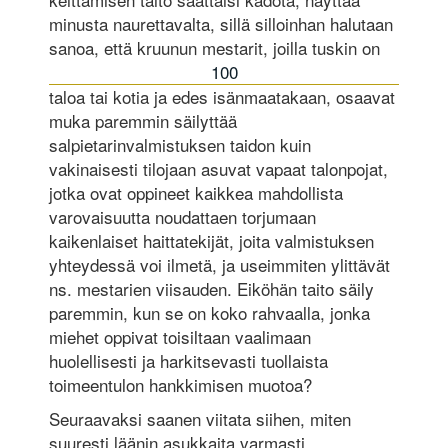
minusta naurettavalta, sillä silloinhan halutaan
sanoa, että kruunun mestarit, joilla tuskin on
100
taloa tai kotia ja edes isänmaatakaan, osaavat
muka paremmin säilyttää
salpietarinvalmistuksen taidon kuin
vakinaisesti tilojaan asuvat vapaat talonpojat,
jotka ovat oppineet kaikkea mahdollista
varovaisuutta noudattaen torjumaan
kaikenlaiset haittatekijät, joita valmistuksen
yhteydessä voi ilmetä, ja useimmiten ylittävät
ns. mestarien viisauden. Eiköhän taito säily
paremmin, kun se on koko rahvaalla, jonka
miehet oppivat toisiltaan vaalimaan
huolellisesti ja harkitsevasti tuollaista
toimeentulon hankkimisen muotoa?
Seuraavaksi saanen viitata siihen, miten
suuresti läänin asukkaita varmasti