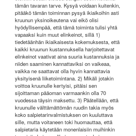
tämän tavaran tarve. Kysyä voidaan kuitenkin,
pitääkö tämän toiminnan pysyä ikiaikoihin asti
kruunun yksinoikeutena vai eikö olisi
hyödyllisempää, että tämä toiminta tulisi yhtä
vapaaksi kuin muut elinkeinot, sillä 1)
tiedetäänhän ikiaikaisesta kokemuksesta, että
kaikki kruunun kustannuksella harjoitettavat
elinkeinot vaativat aina suuria kustannuksia ja
niiden saaminen kannattaviksi on vaikeaa,
vaikka ne saattavat olla hyvin kannattavia
yksityisenä liiketoimintana. 2) Mikäli jotakin
voittoa kruunulle kertyisi, pitäisi sen
sijoittaman pääoman varmaankin olla 70
vuodessa täysin maksettu. 3) Päätellään, että
kruunulle välttämättömän ruudin takia myös
koko salpietarinvalmistuksen on kuuluttava
sille, mutta voitaneen toki huomauttaa, että
salpietaria käytetään monenlaisiin muihinkin