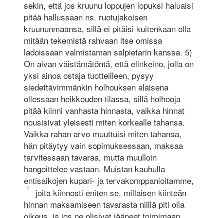
sekin, että jos kruunu loppujen lopuksi haluaisi
pitää hallussaan ns. ruotujakoisen
kruununmaansa, sillä ei pitäisi kuitenkaan olla
mitään tekemistä rahvaan itse omissa
ladoissaan valmistaman salpietarin kanssa. 5)
On aivan väistämätöntä, että elinkeino, jolla on
yksi ainoa ostaja tuotteilleen, pysyy
siedettävimmänkin holhouksen alaisena
ollessaan heikkouden tilassa, sillä holhooja
pitää kiinni vanhasta hinnasta, vaikka hinnat
nousisivat yleisesti miten korkealle tahansa.
Vaikka rahan arvo muuttuisi miten tahansa,
hän pitäytyy vain sopimuksessaan, maksaa
tarvitessaan tavaraa, mutta muulloin
hangoittelee vastaan. Muistan kauhulla
entisaikojen kupari- ja tervakomppanioitamme,
4
joita kiinnosti eniten se, millaisen kiinteän
hinnan maksamiseen tavarasta niillä piti olla
oikeus, ja jos ne olisivat jääneet toimimaan,