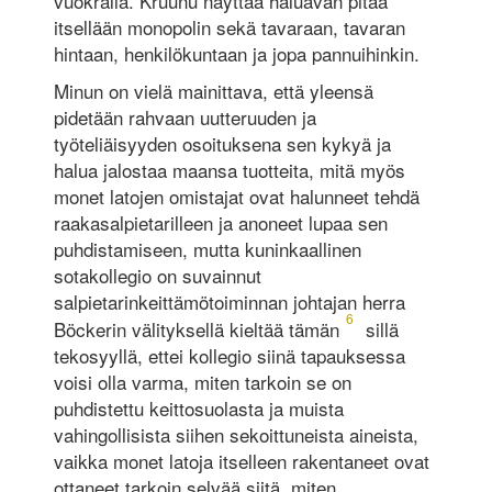
vuokralla. Kruunu näyttää haluavan pitää
itsellään monopolin sekä tavaraan, tavaran
hintaan, henkilökuntaan ja jopa pannuihinkin.
Minun on vielä mainittava, että yleensä
pidetään rahvaan uutteruuden ja
työteliäisyyden osoituksena sen kykyä ja
halua jalostaa maansa tuotteita, mitä myös
monet latojen omistajat ovat halunneet tehdä
raakasalpietarilleen ja anoneet lupaa sen
puhdistamiseen, mutta kuninkaallinen
sotakollegio on suvainnut
salpietarinkeittämötoiminnan johtajan herra
6
Böckerin välityksellä kieltää tämän
sillä
tekosyyllä, ettei kollegio siinä tapauksessa
voisi olla varma, miten tarkoin se on
puhdistettu keittosuolasta ja muista
vahingollisista siihen sekoittuneista aineista,
vaikka monet latoja itselleen rakentaneet ovat
ottaneet tarkoin selvää siitä, miten