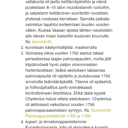
valtakunta oli jaettu keittämöpiireihin ja nämä
puolestaan 8–10 talon muodostamiin ruotuihin,
ja salpietarin keittäminen suoritettiin vuosittain
yhdessä ruodussa kerrallaan. Samalla paikalla
valmistus tapahtui korkeintaan kuuden vuoden
välein. Kustaa Vaasan ajoista lähtien navetoiden
alla olevan maan katsottiin kuuluvan kruunulle.
Ks.
kommentti
.
kuninkaan käskynhaltijalta
: maaherralta
Voimassa oleva vuoden 1792 asetus takasi
periaatteessa laajan painovapauden, mutta jätti
käytännössä hyvin paljon viranomaisten
harkintavaltaan; lisäksi asetuksen takaamaa
painovapautta oli rajoitettu jo joulukuussa 1792
annetuilla lisämääräyksillä. Tilanne oli epäselvä,
ja holhoojahallitus pyrki voimakkaasti
kontrolloimaan kirjoittelua. Ehkä tästä syystä
Chydenius halusi viitata asetukseen. Chydenius
oli aktiivisesti vaikuttanut vuoden 1766
painovapausasetuksen syntyyn. Ks.
Kommentti:
Painovapausmietinnöt 1765 ja 1766
.
kupari- ja tervakomppanioitamme
:
Kuparikomppania, jolla oli yksinoikeus kuparin