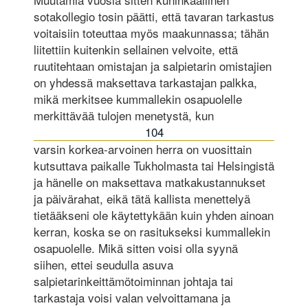
sotakollegio tosin päätti, että tavaran tarkastus
voitaisiin toteuttaa myös maakunnassa; tähän
liitettiin kuitenkin sellainen velvoite, että
ruutitehtaan omistajan ja salpietarin omistajien
on yhdessä maksettava tarkastajan palkka,
mikä merkitsee kummallekin osapuolelle
merkittävää tulojen menetystä, kun
104
varsin korkea-arvoinen herra on vuosittain
kutsuttava paikalle Tukholmasta tai Helsingistä
ja hänelle on maksettava matkakustannukset
ja päivärahat, eikä tätä kallista menettelyä
tietääkseni ole käytettykään kuin yhden ainoan
kerran, koska se on rasitukseksi kummallekin
osapuolelle. Mikä sitten voisi olla syynä
siihen, ettei seudulla asuva
salpietarinkeittämötoiminnan johtaja tai
tarkastaja voisi valan velvoittamana ja