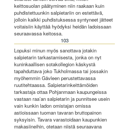
keittosuolan päätyminen niin raakaan kuin
puhdistettuunkin salpietariin on estettävä,
jolloin kaikki puhdistuksessa syntyneet jätteet
voitaisiin käyttää hyödyksi heidän ladoissaan
seuraavassa keitossa.
103
Lopuksi minun myös sanottava jotakin
salpietarin tarkastamisesta, jonka on nyt
kuninkaallisen sotakollegion käskystä
tapahduttava joko Tukholmassa tai jossakin
myöhemmin Gävleen perustettavassa
ruutitehtaassa. Salpietarinkeittämöiden
tarkastaja ottaa Pohjanmaan kaupungeissa
vastaan raa’an salpietarin ja punnitsee usein
vain kunkin ladon omistajan omissa
astioissaan tuoman tavaran bruttopainon
syksyisin. Tavara varastoidaan kaupunkien
makasiineihin, otetaan niistä seuraavana