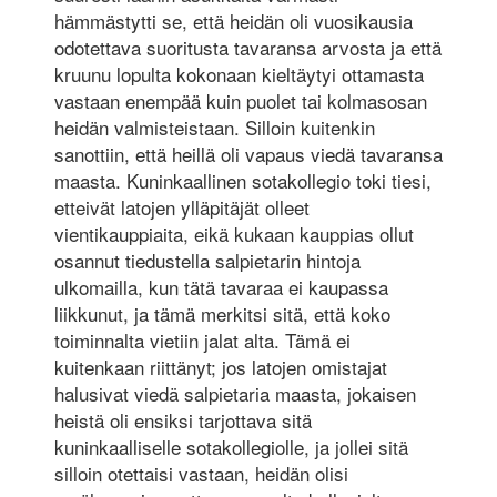
hämmästytti se, että heidän oli vuosikausia
odotettava suoritusta tavaransa arvosta ja että
kruunu lopulta kokonaan kieltäytyi ottamasta
vastaan enempää kuin puolet tai kolmasosan
heidän valmisteistaan. Silloin kuitenkin
sanottiin, että heillä oli vapaus viedä tavaransa
maasta. Kuninkaallinen sotakollegio toki tiesi,
etteivät latojen ylläpitäjät olleet
vientikauppiaita, eikä kukaan kauppias ollut
osannut tiedustella salpietarin hintoja
ulkomailla, kun tätä tavaraa ei kaupassa
liikkunut, ja tämä merkitsi sitä, että koko
toiminnalta vietiin jalat alta. Tämä ei
kuitenkaan riittänyt; jos latojen omistajat
halusivat viedä salpietaria maasta, jokaisen
heistä oli ensiksi tarjottava sitä
kuninkaalliselle sotakollegiolle, ja jollei sitä
silloin otettaisi vastaan, heidän olisi