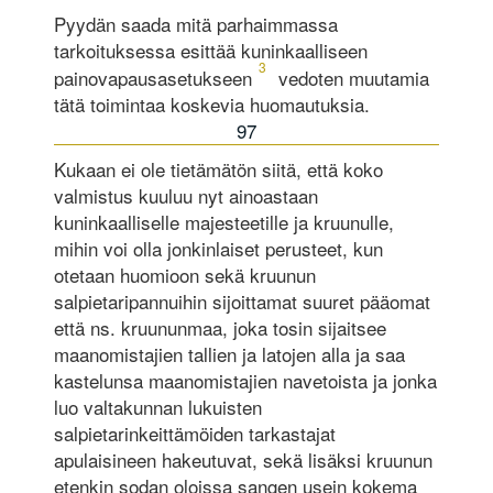
Pyydän saada mitä parhaimmassa
tarkoituksessa esittää kuninkaalliseen
3
painovapausasetukseen
vedoten muutamia
tätä toimintaa koskevia huomautuksia.
97
Kukaan ei ole tietämätön siitä, että koko
valmistus kuuluu nyt ainoastaan
kuninkaalliselle majesteetille ja kruunulle,
mihin voi olla jonkinlaiset perusteet, kun
otetaan huomioon sekä kruunun
salpietaripannuihin sijoittamat suuret pääomat
että ns. kruununmaa, joka tosin sijaitsee
maanomistajien tallien ja latojen alla ja saa
kastelunsa maanomistajien navetoista ja jonka
luo valtakunnan lukuisten
salpietarinkeittämöiden tarkastajat
apulaisineen hakeutuvat, sekä lisäksi kruunun
etenkin sodan oloissa sangen usein kokema