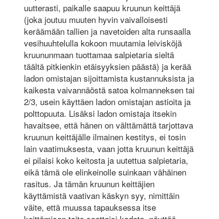
uutterasti, paikalle saapuu kruunun keittäjä
(joka joutuu muuten hyvin vaivalloisesti
keräämään tallien ja navetoiden alta runsaalla
vesihuuhtelulla kokoon muutamia leivisköjä
kruununmaan tuottamaa salpietaria sieltä
täältä pitkienkin etäisyyksien päästä) ja kerää
ladon omistajan sijoittamista kustannuksista ja
kaikesta vaivannäöstä satoa kolmanneksen tai
2/3, usein käyttäen ladon omistajan astioita ja
polttopuuta. Lisäksi ladon omistaja itsekin
havaitsee, että hänen on välttämättä tarjottava
kruunun keittäjälle ilmainen kestitys, ei tosin
lain vaatimuksesta, vaan jotta kruunun keittäjä
ei pilaisi koko keitosta ja uutettua salpietaria,
eikä tämä ole elinkeinolle suinkaan vähäinen
rasitus. Ja tämän kruunun keittäjien
käyttämistä vaativan käskyn syy, nimittäin
väite, että muussa tapauksessa itse
keittämisen taito saattaisi kadota, näyttää