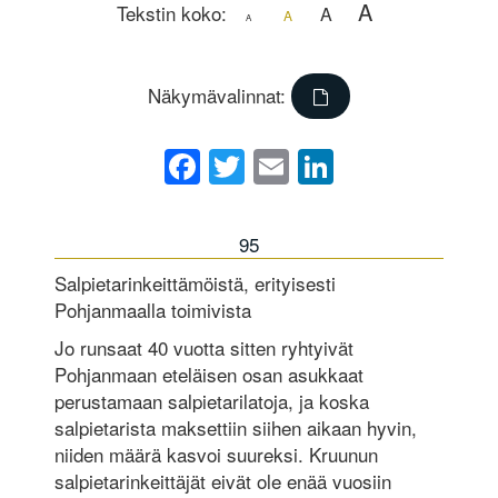
A
Tekstin koko:
A
A
A
Näkymävalinnat:
Facebook
Twitter
Email
LinkedIn
95
Salpietarinkeittämöistä, erityisesti
Pohjanmaalla toimivista
Jo runsaat 40 vuotta sitten ryhtyivät
Pohjanmaan eteläisen osan asukkaat
perustamaan salpietarilatoja, ja koska
salpietarista maksettiin siihen aikaan hyvin,
niiden määrä kasvoi suureksi. Kruunun
salpietarinkeittäjät eivät ole enää vuosiin