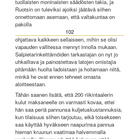
tuollaisten moninaisten säädösten takia, ja
Ruotsin on tuleviksi ajoiksi jäätävä siihen
onnettomaan asemaan, että valtakuntaa on
pakolla
102
ohjattava kaikkeen sellaiseen, mihin se olisi
vapauden vallitessa mennyt innolla mukaan.
Salpietarinkeittämöiden tarkastajan on nyt jo
uhkailtava ja painostettava latojen omistajia
pitämään huolta ladoistaan ja hoitamaan niitä,
minkä he ovat ennen tehneet omasta
aloitteestaan.
Tähän saanen lisätä, että 200 riikintaalerin
kulut maksaneelle on varmasti kovaa, ettei
hän saa periä pannunsa kuljetuskustannuksia,
kun tilaisuus siihen tarjoutuu, eikä toisekseen
saa käyttää hyväkseen naapurinsa pannua
hieman kruunun vaatimaa halvemmalla