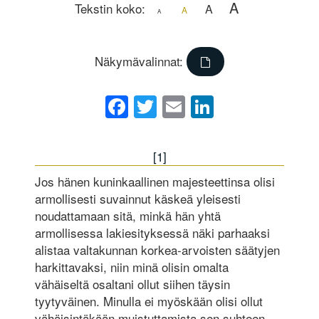
A
Tekstin koko:
A
A
A
Näkymävalinnat:
Facebook
Twitter
Email
LinkedIn
[1]
Jos hänen kuninkaallinen majesteettinsa olisi
armollisesti suvainnut käskeä yleisesti
noudattamaan sitä, minkä hän yhtä
armollisessa lakiesityksessä näki parhaaksi
alistaa valtakunnan korkea-arvoisten säätyjen
harkittavaksi, niin minä olisin omalta
vähäiseltä osaltani ollut siihen täysin
tyytyväinen. Minulla ei myöskään olisi ollut
vähäisintäkään muistuttamista sen suhteen,