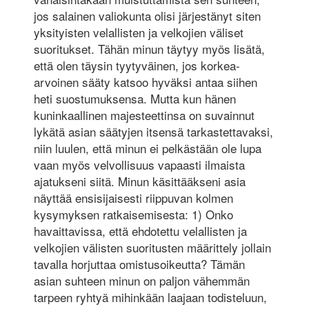
jos salainen valiokunta olisi järjestänyt siten
yksityisten velallisten ja velkojien väliset
suoritukset. Tähän minun täytyy myös lisätä,
että olen täysin tyytyväinen, jos korkea-
arvoinen sääty katsoo hyväksi antaa siihen
heti suostumuksensa. Mutta kun hänen
kuninkaallinen majesteettinsa on suvainnut
lykätä asian säätyjen itsensä tarkastettavaksi,
niin luulen, että minun ei pelkästään ole lupa
vaan myös velvollisuus vapaasti ilmaista
ajatukseni siitä. Minun käsittääkseni asia
näyttää ensisijaisesti riippuvan kolmen
kysymyksen ratkaisemisesta: 1) Onko
havaittavissa, että ehdotettu velallisten ja
velkojien välisten suoritusten määrittely jollain
tavalla horjuttaa omistusoikeutta? Tämän
asian suhteen minun on paljon vähemmän
tarpeen ryhtyä mihinkään laajaan todisteluun,