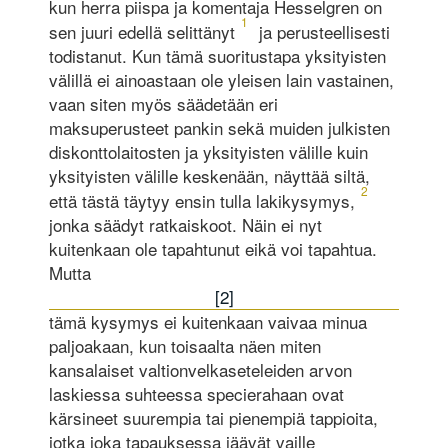
kun herra piispa ja komentaja Hesselgren on
1
sen juuri edellä selittänyt
ja perusteellisesti
todistanut. Kun tämä suoritustapa yksityisten
välillä ei ainoastaan ole yleisen lain vastainen,
vaan siten myös säädetään eri
maksuperusteet pankin sekä muiden julkisten
diskonttolaitosten ja yksityisten välille kuin
yksityisten välille keskenään, näyttää siltä,
2
että tästä täytyy ensin tulla lakikysymys,
jonka säädyt ratkaiskoot. Näin ei nyt
kuitenkaan ole tapahtunut eikä voi tapahtua.
Mutta
[2]
tämä kysymys ei kuitenkaan vaivaa minua
paljoakaan, kun toisaalta näen miten
kansalaiset valtionvelkaseteleiden arvon
laskiessa suhteessa specierahaan ovat
kärsineet suurempia tai pienempiä tappioita,
jotka joka tapauksessa jäävät vaille