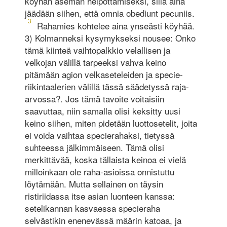
köyhän aseman helpottamiseksi, sillä aina
jäädään siihen, että omnia obediunt pecuniis.
3
Rahamies kohtelee aina ynseästi köyhää.
3) Kolmanneksi kysymykseksi nousee: Onko
tämä kiinteä vaihtopalkkio velallisen ja
velkojan välillä tarpeeksi vahva keino
pitämään agion velkaseteleiden ja specie-
riikintaalerien välillä tässä säädetyssä raja-
arvossa?. Jos tämä tavoite voitaisiin
saavuttaa, niin samalla olisi keksitty uusi
keino siihen, miten pidetään luottosetelit, joita
ei voida vaihtaa specierahaksi, tietyssä
suhteessa jälkimmäiseen. Tämä olisi
merkittävää, koska tällaista keinoa ei vielä
milloinkaan ole raha-asioissa onnistuttu
löytämään. Mutta sellainen on täysin
ristiriidassa itse asian luonteen kanssa:
setelikannan kasvaessa specieraha
selvästikin enenevässä määrin katoaa, ja