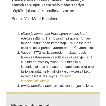
saadakseni ajatukseni säilymään säädyn
pöytäkirjoissa jälkimaailmaa varten.
Suom. Veli-Matti Pussinen
piispa ja komentaja Hesselgren on sen juuri
edellä selittänyt
: Härnösandin piispa ja Pohjan­
tähden ritarikunnan komentaja Erik Hesselgren
esitti asiassa puheenvuoron ennen Chyde­niusta.
Vuoden 1772 hallitusmuodon mukaan uusien
lakien säätämiseen vaadittiin sekä säätyjen että
kuninkaan hyväksyminen. Kuninkaalla oli
kuitenkin oikeus asetusten antamiseen, eikä ollut
tarkkaan määritelty, milloin kysymyksessä laki,
milloin asetus. Ks. myös
Tutkimus
vuosipalveluksesta
.
omnia obediunt pecuniis
: lat. raha ohjaa kaikkea
Alkuperäisdokumentit