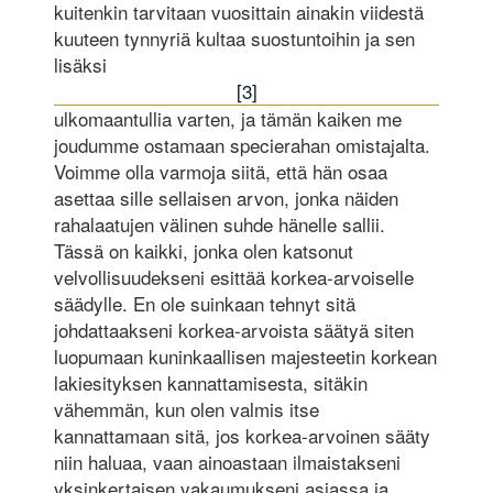
kuitenkin tarvitaan vuosittain ainakin viidestä
kuuteen tynnyriä kultaa suostuntoihin ja sen
lisäksi
[3]
ulkomaantullia varten, ja tämän kaiken me
joudumme ostamaan specierahan omistajalta.
Voimme olla varmoja siitä, että hän osaa
asettaa sille sellaisen arvon, jonka näiden
rahalaatujen välinen suhde hänelle sallii.
Tässä on kaikki, jonka olen katsonut
velvollisuudekseni esittää korkea-arvoiselle
säädylle. En ole suinkaan tehnyt sitä
johdattaakseni korkea-arvoista säätyä siten
luopumaan kuninkaallisen majesteetin korkean
lakiesityksen kannattamisesta, sitäkin
vähemmän, kun olen valmis itse
kannattamaan sitä, jos korkea-arvoinen sääty
niin haluaa, vaan ainoastaan ilmaistakseni
yksinkertaisen vakaumukseni asiassa ja