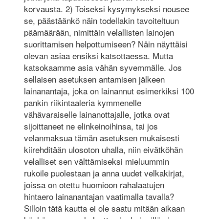
korvausta. 2) Toiseksi kysymykseksi nousee
se, päästäänkö näin todellakin tavoiteltuun
päämäärään, nimittäin velallisten lainojen
suorittamisen helpottumiseen? Näin näyttäisi
olevan asiaa ensiksi katsottaessa. Mutta
katsokaamme asia vähän syvemmälle. Jos
sellaisen asetuksen antamisen jälkeen
lainanantaja, joka on lainannut esimerkiksi 100
pankin riikintaaleria kymmenelle
vähävaraiselle lainanottajalle, jotka ovat
sijoittaneet ne elinkeinoihinsa, tai jos
velanmaksua tämän asetuksen mukaisesti
kiirehditään ulosoton uhalla, niin eivätköhän
velalliset sen välttämiseksi mieluummin
rukoile puolestaan ja anna uudet velkakirjat,
joissa on otettu huomioon rahalaatujen
hintaero lainanantajan vaatimalla tavalla?
Silloin tätä kautta ei ole saatu mitään aikaan