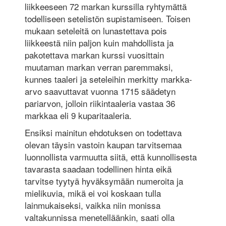
liikkeeseen 72 markan kurssilla ryhtymättä
todelliseen setelistön supistamiseen. Toisen
mukaan seteleitä on lunastettava pois
liikkeestä niin paljon kuin mahdollista ja
pakotettava markan kurssi vuosittain
muutaman markan verran paremmaksi,
kunnes taaleri ja seteleihin merkitty markka-
arvo saavuttavat vuonna 1715 säädetyn
pariarvon, jolloin riikintaaleria vastaa 36
markkaa eli 9 kuparitaaleria.
Ensiksi mainitun ehdotuksen on todettava
olevan täysin vastoin kaupan tarvitsemaa
luonnollista varmuutta siitä, että kunnollisesta
tavarasta saadaan todellinen hinta eikä
tarvitse tyytyä hyväksymään numeroita ja
mielikuvia, mikä ei voi koskaan tulla
lainmukaiseksi, vaikka niin monissa
valtakunnissa menetelläänkin, saati olla