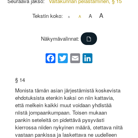
Seuraava jakso:
Valtakunnan pelastaminen, § 15
A
Tekstin koko:
A
A
A
Näkymävalinnat:
Facebook
Twitter
Email
LinkedIn
§ 14
Monista tämän asian järjestämistä koskevista
ehdotuksista etenkin kaksi on niin kattavia,
että melkein kaikki muut voidaan yhdistää
niistä jompaankumpaan. Toisen mukaan
pankin seteleitä on pidettävä pysyvästi
kierrossa niiden nykyinen määrä, otettava niitä
vastaan pankissa ja laskettava ne uudelleen