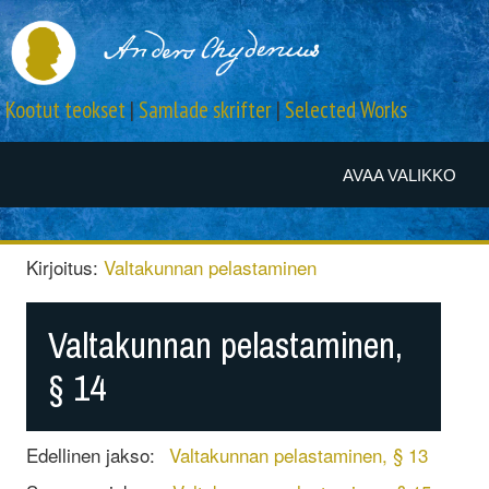
Kootut teokset
|
Samlade skrifter
|
Selected Works
AVAA VALIKKO
Kirjoitus:
Valtakunnan pelastaminen
Valtakunnan pelastaminen,
§ 14
Edellinen jakso:
Valtakunnan pelastaminen, § 13