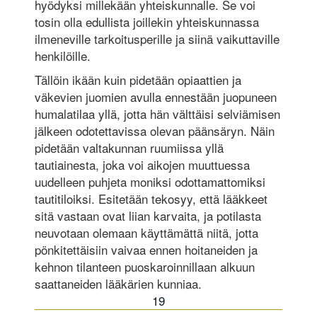
hyödyksi millekään yhteiskunnalle. Se voi
tosin olla edullista joillekin yhteiskunnassa
ilmeneville tarkoitusperille ja siinä vaikuttaville
henkilöille.
Tällöin ikään kuin pidetään opiaattien ja
väkevien juomien avulla ennestään juopuneen
humalatilaa yllä, jotta hän välttäisi selviämisen
jälkeen odotettavissa olevan päänsäryn. Näin
pidetään valtakunnan ruumiissa yllä
tautiainesta, joka voi aikojen muuttuessa
uudelleen puhjeta moniksi odottamattomiksi
tautitiloiksi. Esitetään tekosyy, että lääkkeet
sitä vastaan ovat liian karvaita, ja potilasta
neuvotaan olemaan käyttämättä niitä, jotta
pönkitettäisiin vaivaa ennen hoitaneiden ja
kehnon tilanteen puoskaroinnillaan alkuun
saattaneiden lääkärien kunniaa.
19